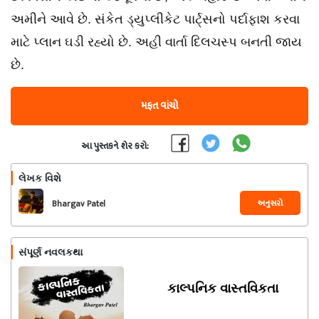
અમીને આવે છે. સંકેત ડ્યુપ્લીકેટ પાર્ટ્સનો પર્દાફાશ કરવા
માટે પ્લાન ઘડી રહ્યો છે. અહી વાર્તા દિલચસ્પ બનતી જાય
છે.
મફત વાંચો
આ પુસ્તકને શેર કરો:
લેખક વિશે
અનુસરો
Bhargav Patel
સંપૂર્ણ નવલકથા
કાલ્પનિક વાસ્તવિકતા