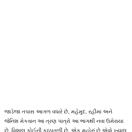
જાડેજા તપાસ આગળ વધારે છે, મહેમુદ, રહીમા અને
જેનિશ મેકવાન આ ત્રણ પાત્રો આ ભાગથી નવા ઉમેરાયા
છે. વિશાલ કોઈની કઠપૂતળી છે, એક મહોરું છે એવો ખ્યાલ