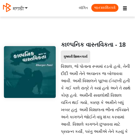
☰
લૉગિન
मराठी
મફત પ્રકાશિત કરો
કાલ્પનિક વાસ્તવિકતા - 18
ગુજરાતી ફિક્શન વાર્તા
વિશાલ, જે પોતાના રૂમમાં રડતો હતો, તેની
દીદી અમી તેને અચાનક જ બોલાવવા
આવી. અમી વિશાલને પૂછવા ઈચ્છતી હતી
કે ગઈ કાલે રાત્રે તે ક્યાં હતો અને તે સાથે
કોણ હતો. અમીની સવાલોથી વિશાલ
ચકિત થઈ ગયો, કારણ કે અમીને બધું
ખબર હતું. અમી વિશાલના ભીના તકિયાને
અને કાગળને જોઈને વધુ શંકા કરવામાં
આવી. વિશાલે કાગળને છુપાવવા માટે
પ્રયત્ન કર્યો, પરંતુ અમીએ તેને કહ્યું કે