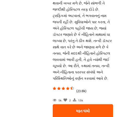
થવાની ખબર મળે છે, જેને સાંભળી તે
જલ્દીથી હોસ્પિટલ તરફ દોડે છે.
ટ્રાફિકમાં અટવાતાં, તે ભગવાનનું નામ
જપતી રહી છે. સુવિધાઓને પાર કરતા, તે
અંતે હોસ્પિટલ પહોંચી જાય છે, જ્યાં
ડૉક્ટર જણાવે છે કે નીહિતાને માથામાં ઘા
લાગ્યા છે, પરંતુ તે ઠીક થશે. તન્વી ડૉક્ટર
સાથે વાત કરે છે અને જાણવા મળે છે કે
તનય, જેની મદદથી નીહિતાને હોસ્પિટલ
લાવવામાં આવી હતી, તે હવે ત્યાંથી જઈ
ચૂક્યો છે. આ રીતે, કથામાં તનય, તન્વી
અને નીહિતાના પરસ્પર સંબંધો અને
પરિસ્થિતિઓનું વર્ણન કરવામાં આવે છે.
(23.8k)
5k
2
1.5k
મફત વાંચો