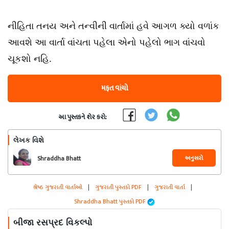
નીહિતા તનય અને તન્વીની વાર્તામાં હવે આગળ ક્યો વળાંક
આવશે આ વાર્તા વાંચતા પહેલા એનો પહેલો ભાગ વાંચવો
ચૂકશો નહિ.
મફત વાંચો
આ પુસ્તકને શેર કરો:
લેખક વિશે
અનુસરો
Shraddha Bhatt
શ્રેષ્ઠ ગુજરાતી વાર્તાઓ
|
ગુજરાતી પુસ્તકો PDF
|
ગુજરાતી વાર્તા
|
Shraddha Bhatt પુસ્તકો PDF
બીજા રસપ્રદ વિકલ્પો