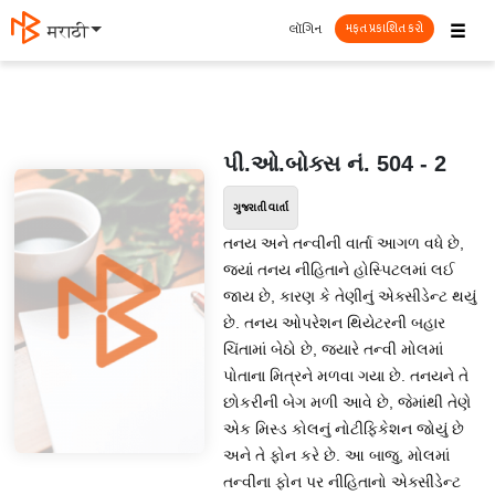
☰
લૉગિન
मराठी
મફત પ્રકાશિત કરો
પી.ઓ.બોક્સ નં. 504 - 2
ગુજરાતી વાર્તા
તનય અને તન્વીની વાર્તા આગળ વધે છે,
જ્યાં તનય નીહિતાને હોસ્પિટલમાં લઈ
જાય છે, કારણ કે તેણીનું એક્સીડેન્ટ થયું
છે. તનય ઓપરેશન થિયેટરની બહાર
ચિંતામાં બેઠો છે, જ્યારે તન્વી મોલમાં
પોતાના મિત્રને મળવા ગયા છે. તનયને તે
છોકરીની બેગ મળી આવે છે, જેમાંથી તેણે
એક મિસ્ડ કોલનું નોટીફિકેશન જોયું છે
અને તે ફોન કરે છે. આ બાજુ, મોલમાં
તન્વીના ફોન પર નીહિતાનો એક્સીડેન્ટ