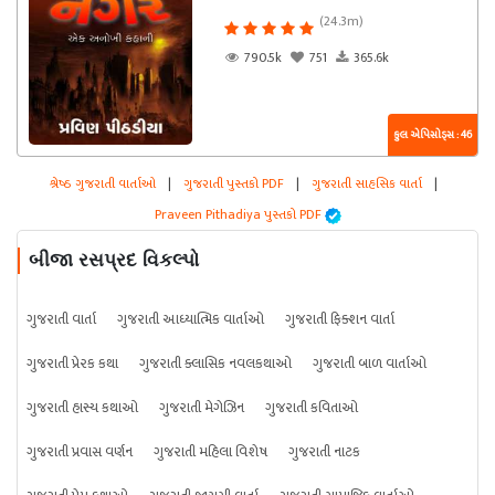
(24.3m)
790.5k
751
365.6k
કુલ એપિસોડ્સ : 46
શ્રેષ્ઠ ગુજરાતી વાર્તાઓ
|
ગુજરાતી પુસ્તકો PDF
|
ગુજરાતી સાહસિક વાર્તા
|
Praveen Pithadiya પુસ્તકો PDF
બીજા રસપ્રદ વિકલ્પો
ગુજરાતી વાર્તા
ગુજરાતી આધ્યાત્મિક વાર્તાઓ
ગુજરાતી ફિક્શન વાર્તા
ગુજરાતી પ્રેરક કથા
ગુજરાતી ક્લાસિક નવલકથાઓ
ગુજરાતી બાળ વાર્તાઓ
ગુજરાતી હાસ્ય કથાઓ
ગુજરાતી મેગેઝિન
ગુજરાતી કવિતાઓ
ગુજરાતી પ્રવાસ વર્ણન
ગુજરાતી મહિલા વિશેષ
ગુજરાતી નાટક