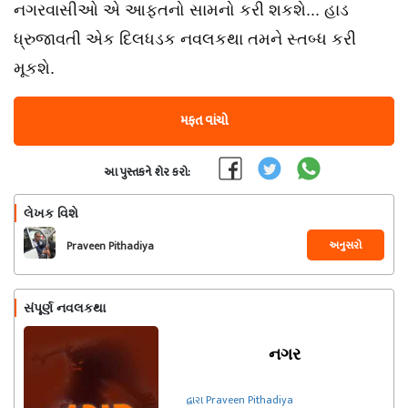
નગરવાસીઓ એ આફતનો સામનો કરી શકશે... હાડ
ધ્રુજાવતી એક દિલધડક નવલકથા તમને સ્તબ્ધ કરી
મૂકશે.
મફત વાંચો
આ પુસ્તકને શેર કરો:
લેખક વિશે
અનુસરો
Praveen Pithadiya
સંપૂર્ણ નવલકથા
નગર
દ્વારા Praveen Pithadiya