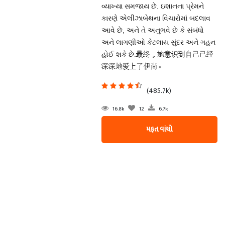
વ્યાખ્યા સમજાય છે. ઇશાનના પ્રેમને
કારણે એલીઝાબેથના વિચારોમાં બદલાવ
આવે છે, અને તે અનુભવે છે કે સંબંધો
અને લાગણીઓ કેટલાય સુંદર અને ગહન
હોઈ શકે છે.最终，她意识到自己已经
深深地爱上了伊尚。
(485.7k)
16.8k
12
6.7k
મફત વાંચો