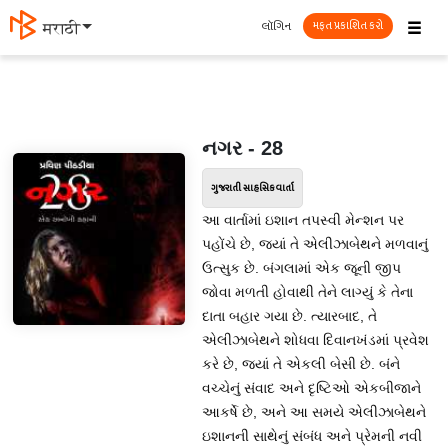
☰
લૉગિન
मराठी
મફત પ્રકાશિત કરો
નગર - 28
ગુજરાતી સાહસિક વાર્તા
આ વાર્તામાં ઇશાન તપસ્વી મેન્શન પર
પહોંચે છે, જ્યાં તે એલીઝાબેથને મળવાનું
ઉત્સુક છે. બંગલામાં એક જૂની જીપ
જોવા મળતી હોવાથી તેને લાગ્યું કે તેના
દાતા બહાર ગયા છે. ત્યારબાદ, તે
એલીઝાબેથને શોધવા દિવાનખંડમાં પ્રવેશ
કરે છે, જ્યાં તે એકલી બેસી છે. બંને
વચ્ચેનું સંવાદ અને દૃષ્ટિઓ એકબીજાને
આકર્ષે છે, અને આ સમયે એલીઝાબેથને
ઇશાનની સાથેનું સંબંધ અને પ્રેમની નવી