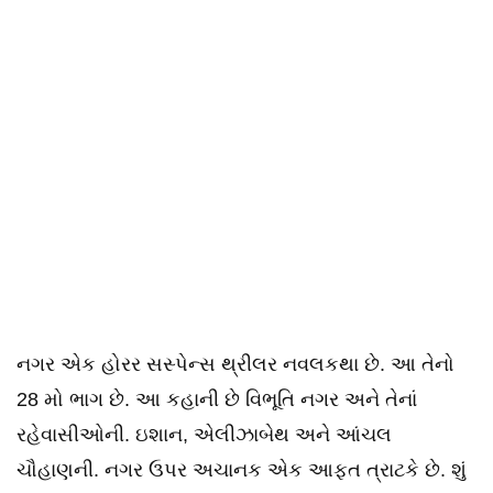
નગર એક હોરર સસ્પેન્સ થ્રીલર નવલકથા છે. આ તેનો
28 મો ભાગ છે. આ કહાની છે વિભૂતિ નગર અને તેનાં
રહેવાસીઓની. ઇશાન, એલીઝાબેથ અને આંચલ
ચૌહાણની. નગર ઉપર અચાનક એક આફત ત્રાટકે છે. શું