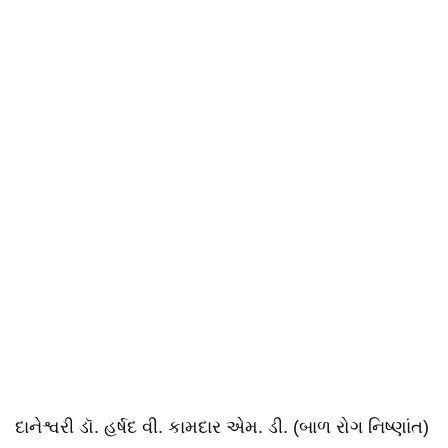
દાનેશ્વરી ડૉ. હર્ષદ વી. કામદાર એમ. ડી. (બાળ રોગ નિષ્ણાંત)