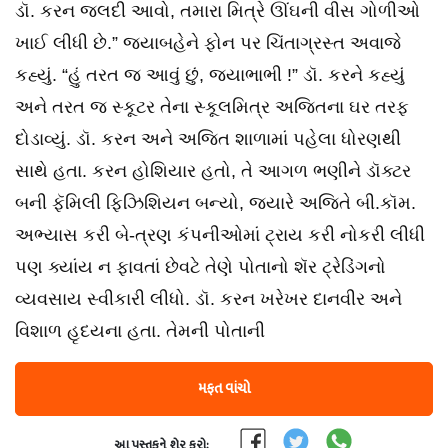
ડૉ. કરન જલદી આવો, તમારા મિત્રે ઊંઘની વીસ ગોળીઓ
ખાઈ લીધી છે.” જયાબહેને ફોન પર ચિંતાગ્રસ્ત અવાજે
કહ્યું. “હું તરત જ આવું છું, જયાભાભી !” ડૉ. કરને કહ્યું
અને તરત જ સ્કૂટર તેના સ્કૂલમિત્ર અજિતના ઘર તરફ
દોડાવ્યું. ડૉ. કરન અને અજિત શાળામાં પહેલા ધોરણથી
સાથે હતા. કરન હોશિયાર હતો, તે આગળ ભણીને ડૉક્ટર
બની ફૅમિલી ફિઝિશિયન બન્યો, જ્યારે અજિતે બી.કૉમ.
અભ્યાસ કરી બે-ત્રણ કંપનીઓમાં ટ્રાય કરી નોકરી લીધી
પણ ક્યાંય ન ફાવતાં છેવટે તેણે પોતાનો શૅર ટ્રેડિંગનો
વ્યવસાય સ્વીકારી લીધો. ડૉ. કરન ખરેખર દાનવીર અને
વિશાળ હૃદયના હતા. તેમની પોતાની
મફત વાંચો
આ પુસ્તકને શેર કરો: