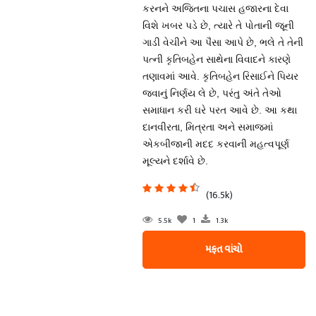
કરનને અજિતના પચાસ હજારના દેવા
વિશે ખબર પડે છે, ત્યારે તે પોતાની જૂની
ગાડી વેચીને આ પૈસા આપે છે, ભલે તે તેની
પત્ની કૃતિબહેન સાથેના વિવાદને કારણે
તણાવમાં આવે. કૃતિબહેન રિસાઈને પિયર
જવાનું નિર્ણય લે છે, પરંતુ અંતે તેઓ
સમાધાન કરી ઘરે પરત આવે છે. આ કથા
દાનવીરતા, મિત્રતા અને સમાજમાં
એકબીજાની મદદ કરવાની મહત્વપૂર્ણ
મૂલ્યને દર્શાવે છે.
(16.5k)
5.5k
1
1.3k
મફત વાંચો