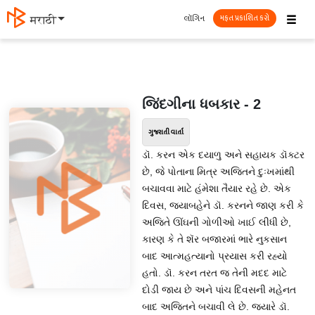
☰
લૉગિન
मराठी
મફત પ્રકાશિત કરો
જિંદગીના ધબકાર - 2
ગુજરાતી વાર્તા
ડૉ. કરન એક દયાળુ અને સહાયક ડૉક્ટર
છે, જે પોતાના મિત્ર અજિતને દુઃખમાંથી
બચાવવા માટે હંમેશા તૈયાર રહે છે. એક
દિવસ, જયાબહેને ડૉ. કરનને જાણ કરી કે
અજિતે ઊંઘની ગોળીઓ ખાઈ લીધી છે,
કારણ કે તે શૅર બજારમાં ભારે નુકસાન
બાદ આત્મહત્યાનો પ્રયાસ કરી રહ્યો
હતો. ડૉ. કરન તરત જ તેની મદદ માટે
દોડી જાય છે અને પાંચ દિવસની મહેનત
બાદ અજિતને બચાવી લે છે. જ્યારે ડૉ.