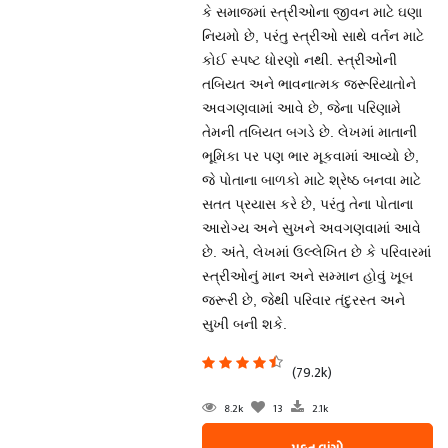
કે સમાજમાં સ્ત્રીઓના જીવન માટે ઘણા
નિયમો છે, પરંતુ સ્ત્રીઓ સાથે વર્તન માટે
કોઈ સ્પષ્ટ ધોરણો નથી. સ્ત્રીઓની
તબિયત અને ભાવનાત્મક જરૂરિયાતોને
અવગણવામાં આવે છે, જેના પરિણામે
તેમની તબિયત બગડે છે. લેખમાં માતાની
ભૂમિકા પર પણ ભાર મૂકવામાં આવ્યો છે,
જે પોતાના બાળકો માટે શ્રેષ્ઠ બનવા માટે
સતત પ્રયાસ કરે છે, પરંતુ તેના પોતાના
આરોગ્ય અને સુખને અવગણવામાં આવે
છે. અંતે, લેખમાં ઉલ્લેખિત છે કે પરિવારમાં
સ્ત્રીઓનું માન અને સમ્માન હોવું ખૂબ
જરૂરી છે, જેથી પરિવાર તંદુરસ્ત અને
સુખી બની શકે.
(79.2k)
8.2k
13
2.1k