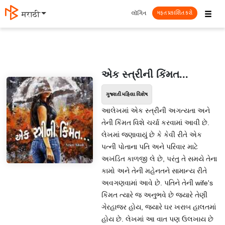
☰
લૉગિન
मराठी
મફત પ્રકાશિત કરો
એક સ્ત્રીની કિંમત...
ગુજરાતી મહિલા વિશેષ
આલેખમાં એક સ્ત્રીની અગત્યતા અને
તેની કિંમત વિશે ચર્ચા કરવામાં આવી છે.
લેખમાં જણાવાયું છે કે કેવી રીતે એક
પત્ની પોતાના પતિ અને પરિવાર માટે
અખંડિત કાળજી લે છે, પરંતુ તે સમયે તેના
કામો અને તેની મહેનતને સામાન્ય રીતે
અવગણવામાં આવે છે. પતિને તેની wife's
કિંમત ત્યારે જ અનુભવે છે જ્યારે તેણી
ગેરહાજર હોય, જયારે ઘર ખરાબ હાલતમાં
હોય છે. લેખમાં આ વાત પણ ઉલખાય છે