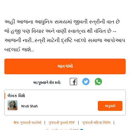
અહી આજના આધુનિક સમયમાં જીવતી સ્ત્રીની વાત છે
જે હજી પણ વિચાર અને વાણી સ્વાતંત્ર્ય થી વંચિત છે --
આજની નારી..સ્ત્રી માટેની દ્રષ્ટિ બદલો સમાજ આપોઆપ
બદલાઈ જશે..
મફત વાંચો
આ પુસ્તકને શેર કરો:
લેખક વિશે
અનુસરો
Nruti Shah
શ્રેષ્ઠ ગુજરાતી વાર્તાઓ
|
ગુજરાતી પુસ્તકો PDF
|
ગુજરાતી મહિલા વિશેષ
|