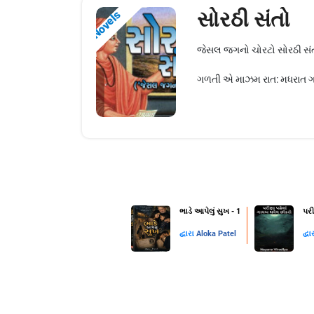
સોરઠી સંતો
Novels
જેસલ જગનો ચોરટો સોરઠી સંત
ગળતી એ માઝમ રાત: મધરાત ગળતી
ભાડે આપેલું સુખ - 1
પરી
દ્વારા
Aloka Patel
દ્વા