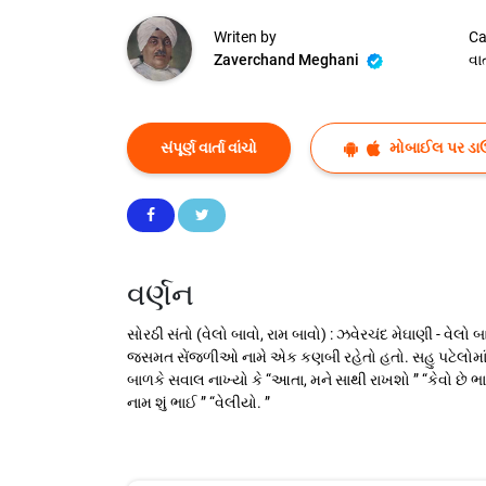
Writen by
Ca
Zaverchand Meghani
વાર્
સંપૂર્ણ વાર્તા વાંચો
મોબાઈલ પર ડા
વર્ણન
સોરઠી સંતો (વેલો બાવો, રામ બાવો) : ઝવેરચંદ મેઘાણી - વેલો
જસમત સેંજળીઓ નામે એક કણબી રહેતો હતો. સહુ પટેલોમાં
બાળકે સવાલ નાખ્યો કે “આતા, મને સાથી રાખશો ” “કેવો છે ભાઈ
નામ શું ભાઈ ” “વેલીયો. ”