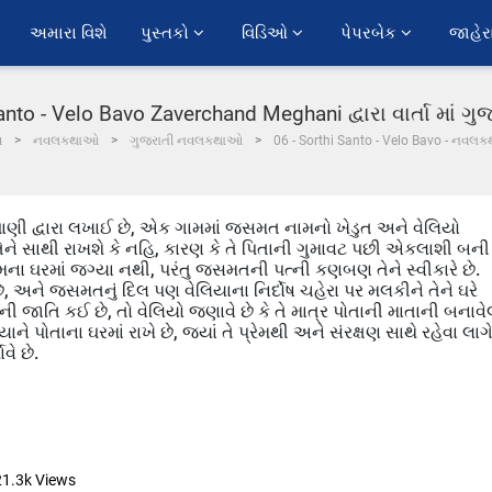
અમારા વિશે
પુસ્તકો 
વિડિઓ 
પેપરબેક 
જાહેર
anto - Velo Bavo Zaverchand Meghani દ્વારા વાર્તા માં 
મ
નવલકથાઓ
ગુજરાતી નવલકથાઓ
06 - Sorthi Santo - Velo Bavo - નવલક
મેઘાણી દ્વારા લખાઈ છે, એક ગામમાં જસમત નામનો ખેડુત અને વેલિયો
ેને સાથી રાખશે કે નહિ, કારણ કે તે પિતાની ગુમાવટ પછી એકલાશી બની
ેમના ઘરમાં જગ્યા નથી, પરંતુ જસમતની પત્ની કણબણ તેને સ્વીકારે છે.
ે, અને જસમતનું દિલ પણ વેલિયાના નિર્દોષ ચહેરા પર મલકીને તેને ઘરે
તેની જાતિ કઈ છે, તો વેલિયો જણાવે છે કે તે માત્ર પોતાની માતાની બનાવે
તાના ઘરમાં રાખે છે, જ્યાં તે પ્રેમથી અને સંરક્ષણ સાથે રહેવા લાગ
વે છે.
21.3k
Views