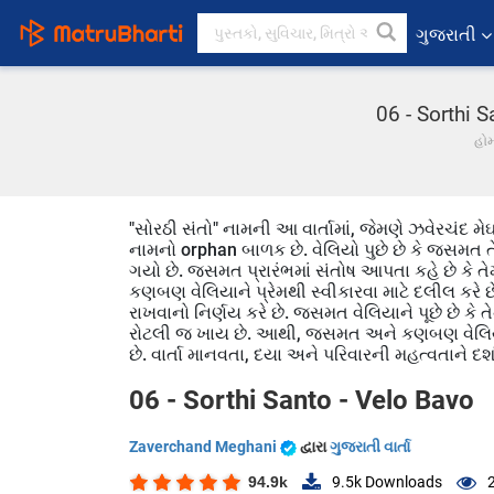
ગુજરાતી
06 - Sorthi S
હો
"સોરઠી સંતો" નામની આ વાર્તામાં, જેમણે ઝવેરચંદ 
નામનો orphan બાળક છે. વેલિયો પુછે છે કે જસમત ત
ગયો છે. જસમત પ્રારંભમાં સંતોષ આપતા કહે છે કે ત
કણબણ વેલિયાને પ્રેમથી સ્વીકારવા માટે દલીલ કરે છ
રાખવાનો નિર્ણય કરે છે. જસમત વેલિયાને પૂછે છે કે 
રોટલી જ ખાય છે. આથી, જસમત અને કણબણ વેલિયાને પો
છે. વાર્તા માનવતા, દયા અને પરિવારની મહત્વતાને દર્શા
06 - Sorthi Santo - Velo Bavo
Zaverchand Meghani
દ્વારા
ગુજરાતી વાર્તા
94.9k
9.5k
Downloads