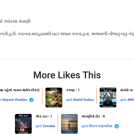
ો ઝવેરચંદ મેઘાણી:
 હતી. ગગનના મધપૂડામાંથી ઘાટાં અંધારાં ગળતાં હતાં. અજવાળી બીજનું બાંકું નેણ
More Likes This
ક્ષા પહેલાં ગાયબ થયેલ છોકરો
કરુણા - 1
સંબંધો ના
રા
Nayana Viradiya
દ્વારા
Rushil Dodiya
દ્વારા
AKH
એક રાત - 1
લાગણીનો દોર - 9
દ્વારા
Zarnaba
દ્વારા
ચિરાગ રાણપરીયા