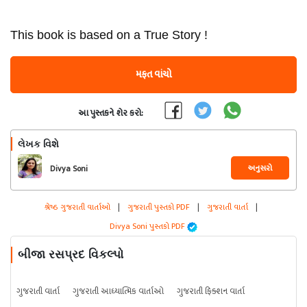
This book is based on a True Story !
મફત વાંચો
આ પુસ્તકને શેર કરો:
લેખક વિશે
અનુસરો
Divya Soni
શ્રેષ્ઠ ગુજરાતી વાર્તાઓ
|
ગુજરાતી પુસ્તકો PDF
|
ગુજરાતી વાર્તા
|
Divya Soni પુસ્તકો PDF
બીજા રસપ્રદ વિકલ્પો
ગુજરાતી વાર્તા
ગુજરાતી આધ્યાત્મિક વાર્તાઓ
ગુજરાતી ફિક્શન વાર્તા