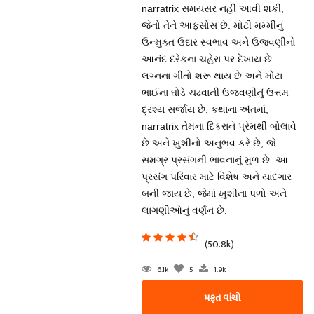
narratrix સમયસર નહીં આવી શકી,
જેનો તેને આફસોસ છે. મોટી મમ્મીનું
ઉન્મુક્ત ઉદાર સ્વભાવ અને ઉજવણીનો
આનંદ દરેકના ચહેરા પર દેખાય છે.
લગ્નના ગીતો શરૂ થાય છે અને મોટા
ભાઈના ઘોડે ચઢવાની ઉજવણીનું ઉત્તમ
દ્રશ્ય સર્જાય છે. કથાના અંતમાં,
narratrix તેમના દિકરાને પ્રેમથી બોલાવે
છે અને ખુશીનો અનુભવ કરે છે, જે
સમગ્ર પ્રસંગની ભાવનાનું મુળ છે. આ
પ્રસંગ પરિવાર માટે વિશેષ અને યાદગાર
બની જાય છે, જેમાં ખુશીના પળો અને
લાગણીઓનું વર્ણન છે.
(50.8k)
6.1k
5
1.9k
મફત વાંચો