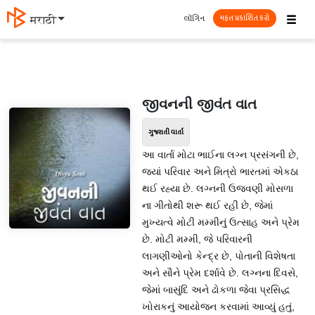
☰
લૉગિન
मराठी
મફત પ્રકાશિત કરો
જીવનની જીવંત વાત
ગુજરાતી વાર્તા
આ વાર્તા મોટા ભાઈના લગ્ન પ્રસંગની છે,
જ્યાં પરિવાર અને મિત્રો ભારતમાં એકઠા
થઈ રહ્યા છે. લગ્નની ઉજવણી મોસળા
ના ગીતોથી શરૂ થઈ રહી છે, જેમાં
મુખ્યત્વે મોટી મમ્મીનું ઉત્સાહ અને પ્રેમ
છે. મોટી મમ્મી, જે પરિવારની
લાગણીઓનો કેન્દ્ર છે, પોતાની વિશેષતા
અને સૌને પ્રેમ દર્શાવે છે. લગ્નના દિવસે,
જેમાં બાસુંદિ અને ઢોકળા જેવા પ્રસિદ્ધ
ખોરાકનું આયોજન કરવામાં આવ્યું હતું,