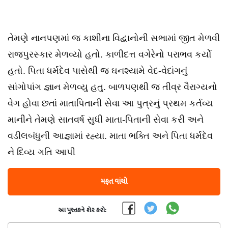
તેમણે નાનપણમાં જ કાશીના વિદ્વાનોની સભામાં જીત મેળવી
રાજપુરસ્કાર મેળવ્યો હતો. કાળીદત્ત વગેરેનો પરાભવ કર્યો
હતો. પિતા ધર્મદેવ પાસેથી જ ઘનશ્યામે વેદ-વેદાંગનું
સાંગોપાંગ જ્ઞાન મેળવ્યુ હતુ. બાળપણથી જ તીવ્ર વૈરાગ્યનો
વેગ હોવા છતાં માતાપિતાની સેવા આ પુત્રનું પ્રથમ કર્તવ્ય
માનીને તેમણે સાતવર્ષ સુધી માતા-પિતાની સેવા કરી અને
વડીલબંધુની આજ્ઞામાં રહ્યા. માતા ભક્તિ અને પિતા ધર્મદેવ
ને દિવ્ય ગતિ આપી
મફત વાંચો
આ પુસ્તકને શેર કરો: