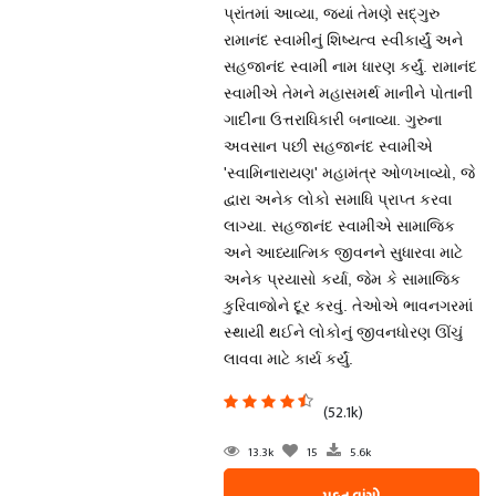
પ્રાંતમાં આવ્યા, જ્યાં તેમણે સદ્ગુરુ
રામાનંદ સ્વામીનું શિષ્યત્વ સ્વીકાર્યું અને
સહજાનંદ સ્વામી નામ ધારણ કર્યું. રામાનંદ
સ્વામીએ તેમને મહાસમર્થ માનીને પોતાની
ગાદીના ઉત્તરાધિકારી બનાવ્યા. ગુરુના
અવસાન પછી સહજાનંદ સ્વામીએ
'સ્વામિનારાયણ' મહામંત્ર ઓળખાવ્યો, જે
દ્વારા અનેક લોકો સમાધિ પ્રાપ્ત કરવા
લાગ્યા. સહજાનંદ સ્વામીએ સામાજિક
અને આધ્યાત્મિક જીવનને સુધારવા માટે
અનેક પ્રયાસો કર્યા, જેમ કે સામાજિક
કુરિવાજોને દૂર કરવું. તેઓએ ભાવનગરમાં
સ્થાયી થઈને લોકોનું જીવનધોરણ ઊંચું
લાવવા માટે કાર્ય કર્યું.
(52.1k)
13.3k
15
5.6k