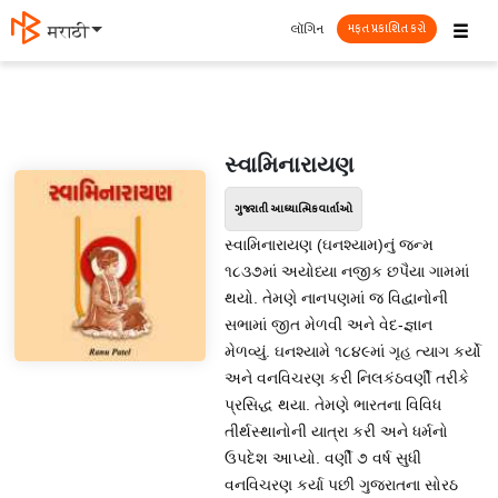
☰
લૉગિન
मराठी
મફત પ્રકાશિત કરો
સ્વામિનારાયણ
ગુજરાતી આધ્યાત્મિક વાર્તાઓ
સ્વામિનારાયણ (ઘનશ્યામ)નું જન્મ
૧૮૩૭માં અયોધ્યા નજીક છપૈયા ગામમાં
થયો. તેમણે નાનપણમાં જ વિદ્વાનોની
સભામાં જીત મેળવી અને વેદ-જ્ઞાન
મેળવ્યું. ઘનશ્યામે ૧૮૪૯માં ગૃહ ત્યાગ કર્યો
અને વનવિચરણ કરી નિલકંઠવર્ણી તરીકે
પ્રસિદ્ધ થયા. તેમણે ભારતના વિવિધ
તીર્થસ્થાનોની યાત્રા કરી અને ધર્મનો
ઉપદેશ આપ્યો. વર્ણી ૭ વર્ષ સુધી
વનવિચરણ કર્યા પછી ગુજરાતના સોરઠ