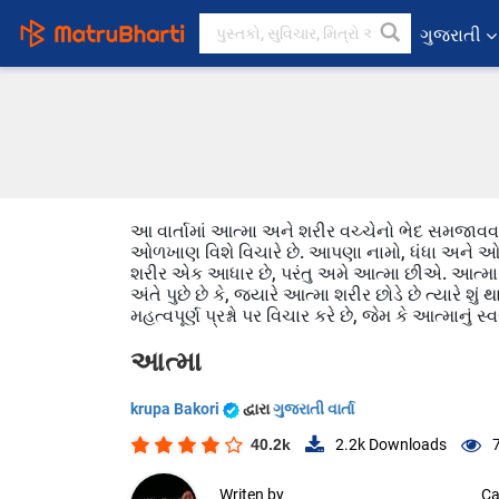
ગુજરાતી
આ વાર્તામાં આત્મા અને શરીર વચ્ચેનો ભેદ સમજાવવા
ઓળખાણ વિશે વિચારે છે. આપણા નામો, ધંધા અને
શરીર એક આધાર છે, પરંતુ અમે આત્મા છીએ. આત્મા 
અંતે પુછે છે કે, જ્યારે આત્મા શરીર છોડે છે ત્યારે 
મહત્વપૂર્ણ પ્રશ્નો પર વિચાર કરે છે, જેમ કે આત્માનું સ્વ
આત્મા
krupa Bakori
દ્વારા
ગુજરાતી વાર્તા
40.2k
2.2k
Downloads
Writen by
Ca