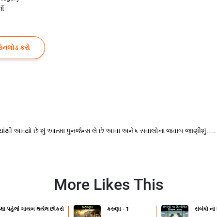
તા
ઉનલોડ કરો
તે ક્યાંથી આવ્યો છે શું આત્મા પુનર્જન્મ લે છે આવા અનેક સવાલોના જવાબ જાણીશું.....
More Likes This
ક્ષા પહેલાં ગાયબ થયેલ છોકરો
કરુણા - 1
સંબંધો ના