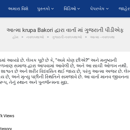
અમારા વિશે
પુસ્તકો 
વિડિઓ 
પેપરબેક 
જાહેર
આત્મા krupa Bakori દ્વારા વાર્તા માં ગુજરાતી પીડીએફ
હોમ
નવલકથાઓ
ગુજરાતી નવલકથાઓ
આત્મા - નવલકથા
માં આવ્યો છે. લેખક પૂછે છે કે, "અમે કોણ છીએ?" અને મનુષ્યની
 ઓળખાણ સમાજ દ્વારા આપવામાં આવેલી છે, અને આ સાચી ઓળખ નથી.
શાશ્વત છે અને શરીર વિધ્વસિત થઈ જાય છે, પરંતુ આત્મા અજર છે. લ
શું થાય છે, અને મૃત્યુ પછીની સ્થિતિને સમજાવે છે. આ વાર્તા માનવ જીવનના
રૂપ, તેનું સ્થાન અને પુનર્જન્મના મુદ્દા.
7k
Views
tegory