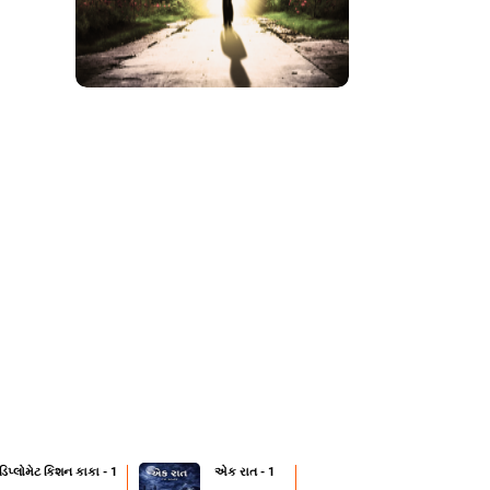
 ડિપ્લોમેટ કિશન કાકા - 1
એક રાત - 1