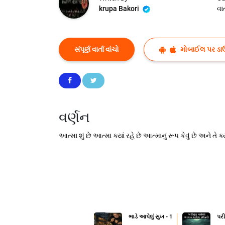
krupa Bakori
વાર્
સંપૂર્ણ વાર્તા વાંચો
મોબાઈલ પર ડા
વર્ણન
આત્મા શું છે આત્મા ક્યાં રહે છે આત્માનું રૂપ કેવું છે અને 
ભાડે આપેલું સુખ - 1
પરી