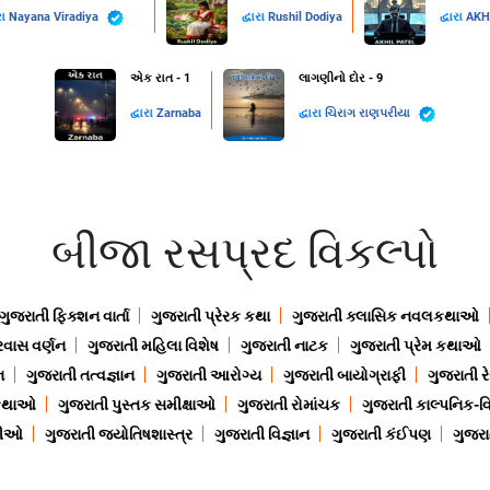
રા
Nayana Viradiya
દ્વારા
Rushil Dodiya
દ્વારા
AKH
એક રાત - 1
લાગણીનો દોર - 9
દ્વારા
Zarnaba
દ્વારા
ચિરાગ રાણપરીયા
બીજા રસપ્રદ વિકલ્પો
ગુજરાતી ફિક્શન વાર્તા
ગુજરાતી પ્રેરક કથા
ગુજરાતી ક્લાસિક નવલકથાઓ
રવાસ વર્ણન
ગુજરાતી મહિલા વિશેષ
ગુજરાતી નાટક
ગુજરાતી પ્રેમ કથાઓ
ન
ગુજરાતી તત્વજ્ઞાન
ગુજરાતી આરોગ્ય
ગુજરાતી બાયોગ્રાફી
ગુજરાતી ર
 કથાઓ
ગુજરાતી પુસ્તક સમીક્ષાઓ
ગુજરાતી રોમાંચક
ગુજરાતી કાલ્પનિક-વિ
ાણીઓ
ગુજરાતી જ્યોતિષશાસ્ત્ર
ગુજરાતી વિજ્ઞાન
ગુજરાતી કંઈપણ
ગુજરાત