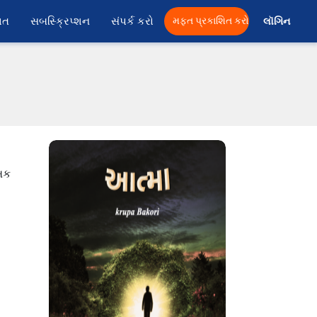
ાત
સબસ્ક્રિપ્શન
સંપર્ક કરો
મફત પ્રકાશિત કરો
લૉગિન 
ેખક