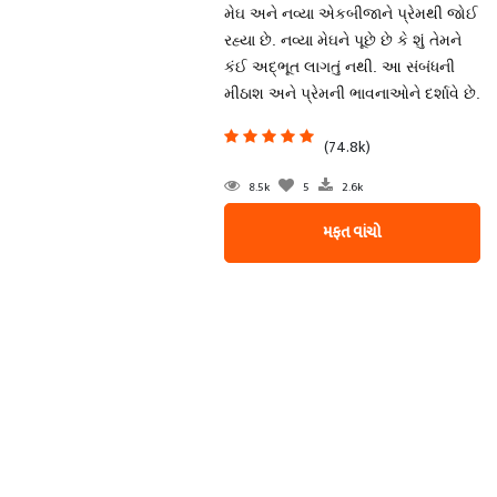
મેઘ અને નવ્યા એકબીજાને પ્રેમથી જોઈ
રહ્યા છે. નવ્યા મેઘને પૂછે છે કે શું તેમને
કંઈ અદ્ભૂત લાગતું નથી. આ સંબંધની
મીઠાશ અને પ્રેમની ભાવનાઓને દર્શાવે છે.
(74.8k)
8.5k
5
2.6k
મફત વાંચો