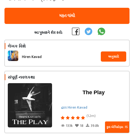
મફત વાંચો
આ પુસ્તકને શેર કરો:
લેખક વિશે
અનુસરો
Hiren Kavad
સંપૂર્ણ નવલકથા
The Play
દ્વારા Hiren Kavad
(1.2m)
133k
18
39.8k
કુલ એપિસોડ્સ : 15