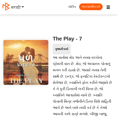
☰
લૉગિન
मराठी
મફત પ્રકાશિત કરો
The Play - 7
ગુજરાતી વાર્તા
આ વાર્તામાં મેઘ અને નવ્યા વચ્ચેના
પ્રેમની વાત છે. મેઘ, જે અચાનક પોતાનું
મનન કરી રહ્યો છે, જ્યારે નવ્યા તેની
સાથે છે. ઇન્દ્ર, જે ફનાટિકા રેસ્ટોરન્ટનો
મેનેજર છે, ખ્યાતિને ફોન કરીને જણાવે છે
કે તે ફ્રી ડિનરની લકી વિનર છે, જે
ખ્યાતિને આશ્ચર્યમાં નાખે છે. ખ્યાતિ
પોતાની મિત્ર તર્જનીને ડિનર વિશે માહિતી
આપે છે અને બન્ને નક્કી કરે છે કે તેઓ
આવતી કાલે રાત્રે મળશે. બીજી બાજુ,