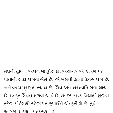
મેઘની હાલત અલગ જ હોય છે, અચાનક એ કાગળ પર
પોતાની યાદો લખવા બેસે છે. એ બન્નેની ડેટનો દિવસ લખે છે.
બન્ને વચ્ચે પ્રણય રચાય છે, શિવ અને સરસ્વતિ ભેગા થાય
છે, ઇન્દ્ર શિવને મળવા આવે છે, ઇન્દ્ર કંઇક વિચાર્યા મુજબ
સ્ટેજ પોર્ટલથી સ્ટેજ પર છૂપાઈને એન્ટ્રી લે છે. હવે
આગળ. ધ પ્લે - પ્રકરણ - ૭