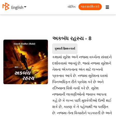
☰
લૉગિન
English
મફત પ્રકાશિત કરો
અકબંધ રહસ્ય - 8
ગુજરાતી ફિક્શન વાર્તા
કથામાં સુરેશ અને નજમા વચ્ચેના સંવાદને
દર્શાવવામાં આવ્યું છે, જ્યાં નજમા સુરેશને
તેમના એકલતાના અંત માટે લગ્નનો
પ્રસ્તાવ આપે છે. નજમા સુરેશના ઘરમાં
બિનઅધિકૃત રીતે પ્રવેશ કરે છે અને
રઝિયાના વિશે ચર્ચા કરે છે. સુરેશ
નજમાની લાગણીઓનો જવાબ આપતા
કહે છે કે લગ્ન પછી મુશ્કેલીઓ ઉભી થઈ
શકે છે, કારણ કે તે પહેલાથી જ પરણિત
છે. નજમા તેના વિચારોને પડકારતી છે અને