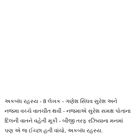
અકબંધ રહસ્ય - 8 લેખક - ગણેશ સિંધવ સુરેશ અને
નજમા વચ્ચે વાતચીત થવી - નજમાએ સુરેશ સમક્ષ પોતાના
દિલની વાતને વહેતી મૂકી - બીજી તરફ રઝિયાના મનમાં
પણ એ જ ઈચ્છા હતી વાંચો, અકબંધ રહસ્ય.