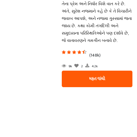
તેના પ્રેમ અને નિર્ધાર વિશે વાત કરે છે.
અંતે, સુરેશ નજમાને કહે છે કે તે વિચારીને
જવાબ આપશે, અને નજમા ગુસ્સામાં જતા
જાય છે. કથા કોમી તંગદિલી અને
સમુદાયના પરિસ્થિતિઓને પણ દર્શાવે છે,
જે વાતાવરણને ગમગીન બનાવે છે.
(148k)
9k
2
4.2k
મફત વાંચો