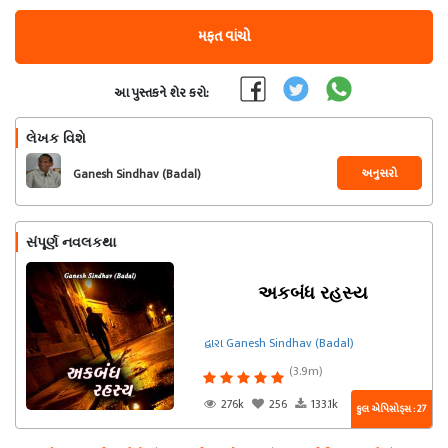
મફત વાંચો
આ પુસ્તકને શેર કરો:
લેખક વિશે
અનુસરો
Ganesh Sindhav (Badal)
સંપૂર્ણ નવલકથા
અકબંધ રહસ્ય
દ્વારા Ganesh Sindhav (Badal)
(3.9m)
276k
256
133.1k
કુલ એપિસોડ્સ : 27