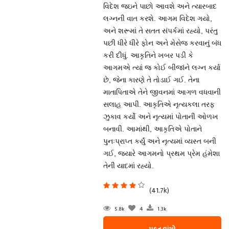
વિદેશ જઇને પાછો આવશે અને ત્યારબાદ
લગ્નની વાત કરશે. આગમ વિદેશ ગયો,
અને શરૂમાં તે સતત સંપર્કમાં રહ્યો, પરંતુ
પછી ધીરે ધીરે ફોન અને મેસેજ કરવાનું બંધ
કરી દીધું. આકૃતિને ખબર પડી કે
આગમએ ત્યાં જ કોઈ બીજાંને લગ્ન કર્યા
છે, જેના કારણે તે તોડાઈ ગઈ. તેના
માતાપિતાએ તેને જીવનમાં આગળ વધવાની
સલાહ આપી. આકૃતિએ નૃત્યકલા તરફ
ઝુકાવ કર્યો અને નૃત્યમાં પોતાની ઓળખ
બનાવી. આમાંથી, આકૃતિએ પોતાને
પુનઃપ્રાપ્ત કર્યું અને નૃત્યમાં વ્યસ્ત બની
ગઈ, જ્યારે આગમનો પ્રથમ પ્રેમ હંમેશા
તેની યાદમાં રહ્યો.
(41.7k)
5.8k
4
1.3k