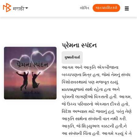
☰
લૉગિન
मराठी
મફત પ્રકાશિત કરો
પ્રેમના સ્પંદન
ગુજરાતી વાર્તા
આગમ અને આકૃતિ એકબીજાના
બચ્ચપણના મિત્ર હતા, જેમાં તેમનું સંબંધ
કિશોરાવસ્થામાં પણ મજબૂત રહ્યું.
колледજમાં સાથે રહેતા હતા અને
પ્રેમની લાગણીઓ વિકસતી હતી. આગમ,
જે ઉચ્ચ પરિવારનો એકમાત દીકરો હતો,
વિદેશ અભ્યાસ માટે જવાનું હતું, પરંતુ તેણે
આકૃતિ સાથેના સંબંધની વાત નથી કરી.
આકૃતિ, જે શિડ્યુઅલ કાસ્ટની હતી,ને
આ સંબંધની ચિંતા હતી. આગમે કહ્યું કે તે