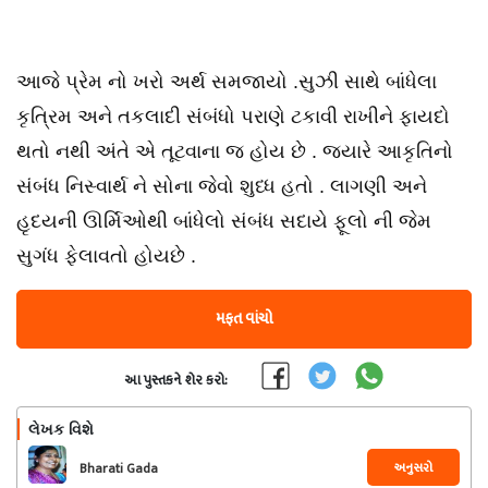
આજે પ્રેમ નો ખરો અર્થ સમજાયો .સુઝી સાથે બાંધેલા
કૃત્રિમ અને તકલાદી સંબંધો પરાણે ટકાવી રાખીને ફાયદો
થતો નથી અંતે એ તૂટવાના જ હોય છે . જ્યારે આકૃતિનો
સંબંધ નિસ્વાર્થ ને સોના જેવો શુધ્ધ હતો . લાગણી અને
હૃદયની ઊર્મિઓથી બાંધેલો સંબંધ સદાયે ફૂલો ની જેમ
સુગંધ ફેલાવતો હોયછે .
મફત વાંચો
આ પુસ્તકને શેર કરો:
લેખક વિશે
અનુસરો
Bharati Gada