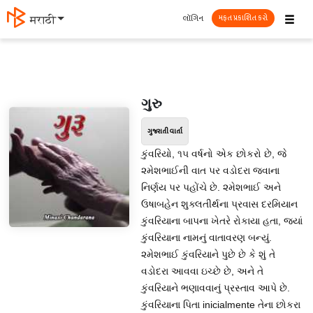
☰
લૉગિન
मराठी
મફત પ્રકાશિત કરો
ગુરુ
ગુજરાતી વાર્તા
કુંવરિયો, ૧૫ વર્ષનો એક છોકરો છે, જે
૨મેશભાઈની વાત પર વડોદરા જવાના
નિર્ણય પર પહોંચે છે. ૨મેશભાઈ અને
ઉષાબહેન શુક્‍લતીર્થના પ્રવાસ દરમિયાન
કુંવરિયાના બાપના ખેતરે રોકાયા હતા, જ્યાં
કુંવરિયાના નામનું વાતાવરણ બન્યું.
૨મેશભાઈ કુંવરિયાને પુછે છે કે શું તે
વડોદરા આવવા ઇચ્છે છે, અને તે
કુંવરિયાને ભણાવવાનું પ્રસ્તાવ આપે છે.
કુંવરિયાના પિતા inicialmente તેના છોકરા