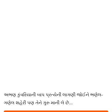
અભણ કુંવરિયાની બાપ પ્રત્યેની લાગણી જોઈને ભણેલ-
ગણેલ શહેરી પણ તેને ગુરુ માની લે છે...