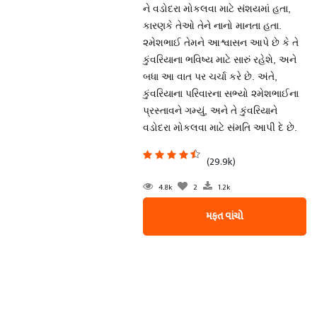
ને વડોદરા મોકલવા માટે સંશયમાં હતા,
કારણકે તેઓ તેને નાનો માનતા હતા.
૨મેશભાઈ તેમને આશ્વાસન આપે છે કે તે
કુંવરિયાના ભવિષ્ય માટે સારું રહેશે, અને
બધા આ વાત પર ચર્ચા કરે છે. અંતે,
કુંવરિયાના પરિવારના સભ્યો ૨મેશભાઈના
પ્રસ્તાવને ગમ્યું, અને તે કુંવરિયાને
વડોદરા મોકલવા માટે સંમતિ આપી દે છે.
(29.9k)
4.8k
2
1.2k
મફત વાંચો