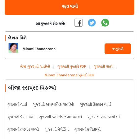
મફત વાંચો
આ પુસ્તકને શેર કરો:
લેખક વિશે
અનુસરો
Minaxi Chandarana
શ્રેષ્ઠ ગુજરાતી વાર્તાઓ
|
ગુજરાતી પુસ્તકો PDF
|
ગુજરાતી વાર્તા
|
Minaxi Chandarana પુસ્તકો PDF
બીજા રસપ્રદ વિકલ્પો
ગુજરાતી વાર્તા
ગુજરાતી આધ્યાત્મિક વાર્તાઓ
ગુજરાતી ફિક્શન વાર્તા
ગુજરાતી પ્રેરક કથા
ગુજરાતી ક્લાસિક નવલકથાઓ
ગુજરાતી બાળ વાર્તાઓ
ગુજરાતી હાસ્ય કથાઓ
ગુજરાતી મેગેઝિન
ગુજરાતી કવિતાઓ