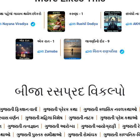
ક્ષા પહેલાં ગાયબ થયેલ છોકરો
કરુણા - 1
સંબંધો ના
રા
Nayana Viradiya
દ્વારા
Rushil Dodiya
દ્વારા
AKH
એક રાત - 1
લાગણીનો દોર - 9
દ્વારા
Zarnaba
દ્વારા
ચિરાગ રાણપરીયા
બીજા રસપ્રદ વિકલ્પો
ગુજરાતી ફિક્શન વાર્તા
ગુજરાતી પ્રેરક કથા
ગુજરાતી ક્લાસિક નવલકથાઓ
રવાસ વર્ણન
ગુજરાતી મહિલા વિશેષ
ગુજરાતી નાટક
ગુજરાતી પ્રેમ કથાઓ
ન
ગુજરાતી તત્વજ્ઞાન
ગુજરાતી આરોગ્ય
ગુજરાતી બાયોગ્રાફી
ગુજરાતી ર
 કથાઓ
ગુજરાતી પુસ્તક સમીક્ષાઓ
ગુજરાતી રોમાંચક
ગુજરાતી કાલ્પનિક-વિ