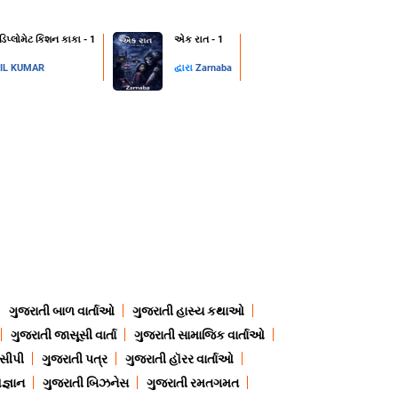
 ડિપ્લોમેટ કિશન કાકા - 1
એક રાત - 1
IL KUMAR
દ્વારા
Zarnaba
ગુજરાતી બાળ વાર્તાઓ
ગુજરાતી હાસ્ય કથાઓ
ગુજરાતી જાસૂસી વાર્તા
ગુજરાતી સામાજિક વાર્તાઓ
ેસીપી
ગુજરાતી પત્ર
ગુજરાતી હૉરર વાર્તાઓ
જ્ઞાન
ગુજરાતી બિઝનેસ
ગુજરાતી રમતગમત