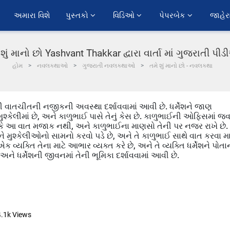
અમારા વિશે
પુસ્તકો 
વિડિઓ 
પેપરબેક 
જાહેર
 શું માનો છો Yashvant Thakkar દ્વારા વાર્તા માં ગુજરાતી પી
હોમ
નવલકથાઓ
ગુજરાતી નવલકથાઓ
તમે શું માનો છો - નવલકથા
ેની વાતચીતની નજીકની અવસ્થા દર્શાવવામાં આવી છે. ધર્મેશને જાણ
મુશ્કેલીમાં છે, અને કાળુભાઈ પાસે તેનું કેસ છે. કાળુભાઈની ઓફિસમાં જવ
ે છે કે આ વાત મજાક નથી, અને કાળુભાઈના માણસો તેની પર નજર રાખે છે.
મેશને મુશ્કેલીઓનો સામનો કરવો પડે છે, અને તે કાળુભાઈ સાથે વાત કરવા મા
એક વ્યક્તિ તેના માટે આભાર વ્યક્ત કરે છે, અને તે વ્યક્તિ ધર્મેશને પોતા
ને ધર્મેશની જીવનમાં તેની ભૂમિકા દર્શાવવામાં આવી છે.
4.1k
Views