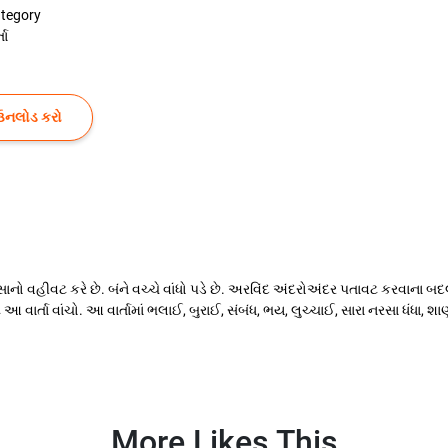
tegory
તા
ઉનલોડ કરો
પૈસાનો વહીવટ કરે છે. બંને વચ્ચે વાંધો પડે છે. અરવિંદ અંદરોઅંદર પતાવટ કરવાના
આ વાર્તા વાંચો. આ વાર્તામાં ભલાઈ, બુરાઈ, સંબંધ, ભય, લુચ્ચાઈ, સારા નરસા ધંધા, શ
More Likes This