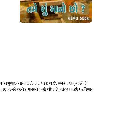
 બદલે કાળુભાઈ નામના ડોનની મદદ લે છે. આથી કાળુભાઈનો
ાણપણ વગેરે અનેક પાસાને વણી લીધા છે. વાંચ્યા પછી પ્રતિભાવ