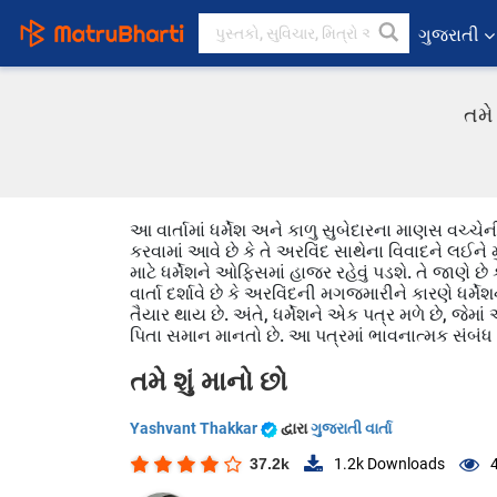
ગુજરાતી
તમે
આ વાર્તામાં ધર્મેશ અને કાળુ સુબેદારના માણસ વચ્ચ
કરવામાં આવે છે કે તે અરવિંદ સાથેના વિવાદને લઈને 
માટે ધર્મેશને ઓફિસમાં હાજર રહેવું પડશે. તે જાણ
વાર્તા દર્શાવે છે કે અરવિંદની મગજમારીને કારણે ધર્
તૈયાર થાય છે. અંતે, ધર્મેશને એક પત્ર મળે છે, જેમાં 
પિતા સમાન માનતો છે. આ પત્રમાં ભાવનાત્મક સંબંધ અ
તમે શું માનો છો
Yashvant Thakkar
દ્વારા
ગુજરાતી વાર્તા
37.2k
1.2k
Downloads