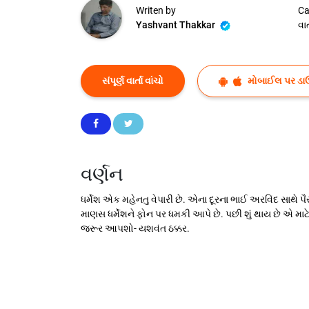
Writen by
Ca
Yashvant Thakkar
વાર્
સંપૂર્ણ વાર્તા વાંચો
મોબાઈલ પર ડા
વર્ણન
ધર્મેશ એક મહેનતુ વેપારી છે. એના દૂરના ભાઈ અરવિંદ સાથે 
માણસ ધર્મેશને ફોન પર ધમકી આપે છે. પછી શું થાય છે એ માટે 
જરૂર આપશો- યશવંત ઠક્કર.