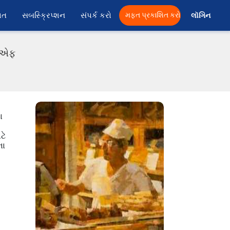
ાત
સબસ્ક્રિપ્શન
સંપર્ક કરો
મફત પ્રકાશિત કરો
લૉગિન 
ડીએફ
ા
ટે
ના