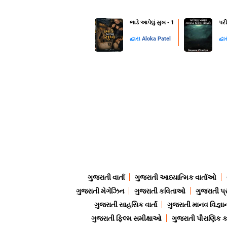
ભાડે આપેલું સુખ - 1
પરી
દ્વારા
Aloka Patel
દ્વા
ગુજરાતી વાર્તા
ગુજરાતી આધ્યાત્મિક વાર્તાઓ
ગુજરાતી મેગેઝિન
ગુજરાતી કવિતાઓ
ગુજરાતી પ્
ગુજરાતી સાહસિક વાર્તા
ગુજરાતી માનવ વિજ્ઞા
ગુજરાતી ફિલ્મ સમીક્ષાઓ
ગુજરાતી પૌરાણિક