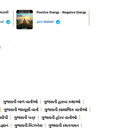
્માસમી
Positive Energy - Negative Energy
ish
દ્વારા
Ashish
l
ગુજરાતી બાળ વાર્તાઓ
ગુજરાતી હાસ્ય કથાઓ
ગુજરાતી જાસૂસી વાર્તા
ગુજરાતી સામાજિક વાર્તાઓ
ેસીપી
ગુજરાતી પત્ર
ગુજરાતી હૉરર વાર્તાઓ
જ્ઞાન
ગુજરાતી બિઝનેસ
ગુજરાતી રમતગમત