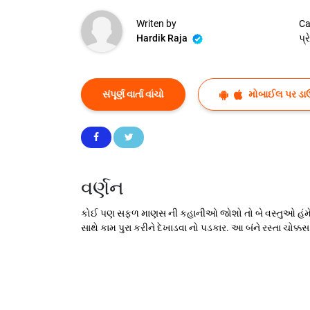
Writen by
Ca
Hardik Raja
પ્
સંપૂર્ણ વાર્તા વાંચો
મોબાઈલ પર ડા
વર્ણન
કોઈ પણ સફળ માણસ ની કહાનીઓ જોશો તો બે વસ્તુઓ હંમેશા 
સાથે કામ પુરા કરીને દેખાડવા નો પડકાર. આ બંને રસ્તા