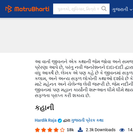
ગુજરાતી
આ વાર્તા જીવનને એક કથાની જેમ જોવા અને સમજવાન
પ્રેરણા આપે છે, પરંતુ નવી જનરેશનને દાદા-દાદી દ્વ
વધુ આકર્ષે છે. લેખક એ પણ કહે છે કે જીવનમાં સફળતા
કલામ, અને અન્ય સફળ લોકોની કથાઓ દર્શાવે છે 
માટે મહેનત અને ચેલેન્જ લેવી જરૂરી છે. જેમ નદ
જીવનમાં પણ મહાન કાર્યોની શરૂઆત ધીમે ધીમે થાય
સફળતા પ્રાપ્ત કરી શકાય છે.
કહાની
Hardik Raja
દ્વારા
ગુજરાતી પ્રેરક કથા
18k
2.3k
Downloads
14