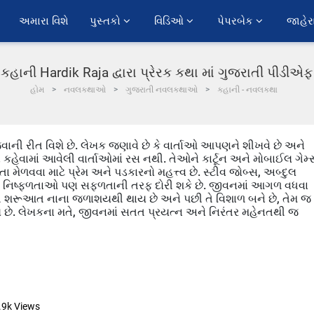
અમારા વિશે
પુસ્તકો 
વિડિઓ 
પેપરબેક 
જાહેર
કહાની Hardik Raja દ્વારા પ્રેરક કથા માં ગુજરાતી પીડીએફ
હોમ
નવલકથાઓ
ગુજરાતી નવલકથાઓ
કહાની - નવલકથા
ી રીત વિશે છે. લેખક જણાવે છે કે વાર્તાઓ આપણને શીખવે છે અને
ારા કહેવામાં આવેલી વાર્તાઓમાં રસ નથી. તેઓને કાર્ટૂન અને મોબાઈલ ગેમ્
 મેળવવા માટે પ્રેમ અને પડકારનો મહત્ત્વ છે. સ્ટીવ જોબ્સ, અબ્દુલ
કે નિષ્ફળતાઓ પણ સફળતાની તરફ દોરી શકે છે. જીવનમાં આગળ વધવા
ીની શરૂઆત નાના જળાશયથી થાય છે અને પછી તે વિશાળ બને છે, તેમ જ
 છે. લેખકના મતે, જીવનમાં સતત પ્રયત્ન અને નિરંતર મહેનતથી જ
.9k
Views