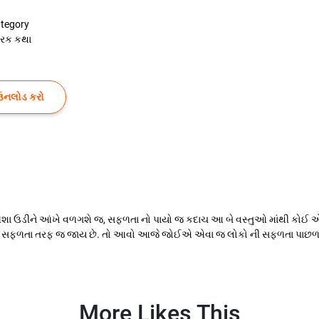
tegory
રેરક કથા
ઉનલોડ કરો
ઉડીને આંખે વળગશે જ, સફળતા નો પાયો જ કદાચ આ બે વસ્તુઓ માંથી કોઈ એક હશે.
 ચોક્કસ સફળતા તરફ જ જાય છે. તો આવો આજે જોઈએ એવા જ લોકો ની સફળતા પાછળ 
More Likes This