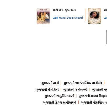
મારી વાત - પ્રસ્તાવના
મૌ
દ્વારા
Mansi Desai Shastri
દ્વ
ગુજરાતી વાર્તા
ગુજરાતી આધ્યાત્મિક વાર્તાઓ
ગુજરાતી મેગેઝિન
ગુજરાતી કવિતાઓ
ગુજરાતી પ્
ગુજરાતી સાહસિક વાર્તા
ગુજરાતી માનવ વિજ્ઞા
ગુજરાતી ફિલ્મ સમીક્ષાઓ
ગુજરાતી પૌરાણિક