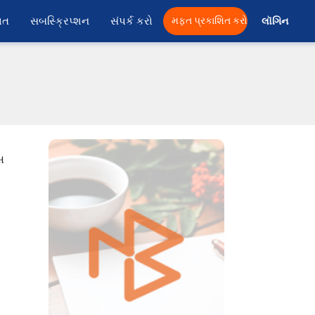
ાત
સબસ્ક્રિપ્શન
સંપર્ક કરો
મફત પ્રકાશિત કરો
લૉગિન 
સ