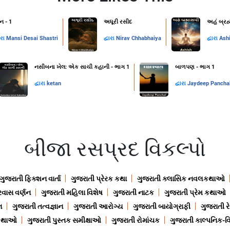
ન - 1
અધૂરી રસીદ
અહં બ્રહ
ારા
Mansi Desai Shastri
દ્વારા
Nirav Chhabhaiya
દ્વારા
Ash
નસીબના ખેલ: એક સાચી કહાની - ભાગ 1
બાળપણ - ભાગ 1
દ્વારા
ketan
દ્વારા
Jaydeep Pancha
બીજા રસપ્રદ વિકલ્પો
ગુજરાતી ફિક્શન વાર્તા
ગુજરાતી પ્રેરક કથા
ગુજરાતી ક્લાસિક નવલકથાઓ
રવાસ વર્ણન
ગુજરાતી મહિલા વિશેષ
ગુજરાતી નાટક
ગુજરાતી પ્રેમ કથાઓ
ન
ગુજરાતી તત્વજ્ઞાન
ગુજરાતી આરોગ્ય
ગુજરાતી બાયોગ્રાફી
ગુજરાતી ર
 કથાઓ
ગુજરાતી પુસ્તક સમીક્ષાઓ
ગુજરાતી રોમાંચક
ગુજરાતી કાલ્પનિક-વિ