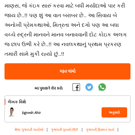
માણસ, જે કંઇક સારું કરવા માટે બધી મર્યાદાઓ પાર કરી
જાય છે..!! પણ શું આ વાત બરાબર છે.. આ સિવાય બે
અનોખી પ્રેમકથાઓ, મિત્રતા અને દગો પણ આ બધા
વચ્ચે રુદ્રની માનવને માનવ બનાવવાની દોટ કોઇક અલગ
જ છાપ ઉભી કરે છે..!! આ નવલકથાનું પ્રથમ પ્રકરણ
તમારી સામે મુકી રહ્યો છું..!!
મફત વાંચો
આ પુસ્તકને શેર કરો:
લેખક વિશે
અનુસરો
Jignesh Ahir
શ્રેષ્ઠ ગુજરાતી વાર્તાઓ
|
ગુજરાતી પુસ્તકો PDF
|
ગુજરાતી ફિક્શન વાર્તા
|