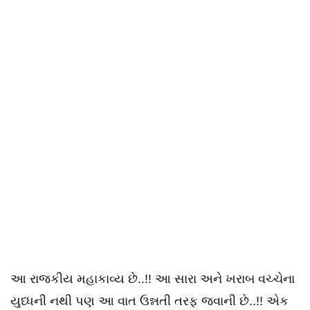
આ રાજકીય મહાકાવ્ય છે..!! આ સારા અને ખરાબ વચ્ચેના
યુધ્ધની નથી પણ આ વાત ઉન્નતી તરફ જવાની છે..!! એક