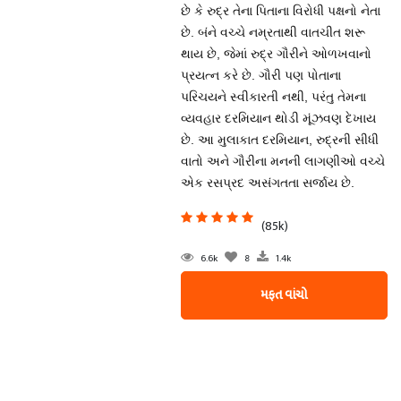
છે કે રુદ્ર તેના પિતાના વિરોધી પક્ષનો નેતા
છે. બંને વચ્ચે નમ્રતાથી વાતચીત શરૂ
થાય છે, જેમાં રુદ્ર ગૌરીને ઓળખવાનો
પ્રયત્ન કરે છે. ગૌરી પણ પોતાના
પરિચયને સ્વીકારતી નથી, પરંતુ તેમના
વ્યવહાર દરમિયાન થોડી મૂંઝવણ દેખાય
છે. આ મુલાકાત દરમિયાન, રુદ્રની સીધી
વાતો અને ગૌરીના મનની લાગણીઓ વચ્ચે
એક રસપ્રદ અસંગતતા સર્જાય છે.
(85k)
6.6k
8
1.4k
મફત વાંચો