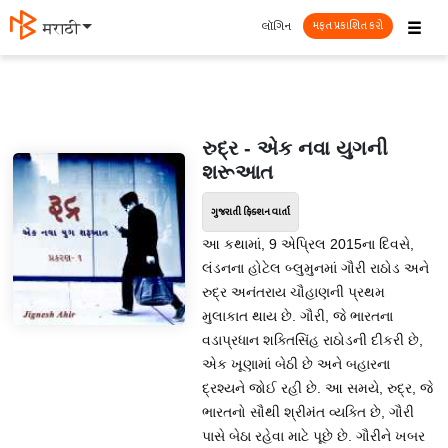
☰
લૉગિન
मराठी
મફત પ્રકાશિત કરો
રુદ્ર - એક નવા યુગની
શરૂઆત
ગુજરાતી ફિક્શન વાર્તા
આ કથામાં, 9 એપ્રિલ 2015ના દિવસે,
લંડનના હોટેલ બ્લુમુનમાં ગૌરી રાઠોડ અને
રુદ્ર અનંતરાય ચૌહાણની પ્રથમ
મુલાકાત થાય છે. ગૌરી, જે ભારતના
વડાપ્રધાન શક્તિસિંહ રાઠોડની દીકરી છે,
એક ખૂણામાં બેઠી છે અને બહારના
દ્રશ્યને જોઈ રહી છે. આ સમયે, રુદ્ર, જે
ભારતનો સૌથી શ્રીમંત વ્યક્તિ છે, ગૌરી
પાસે બેઠા રહેવા માટે પૂછે છે. ગૌરીને ખબર