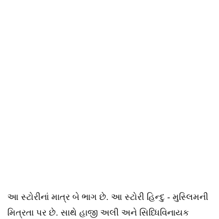
આ સ્ટોરીનાં માત્ર બે ભાગ છે. આ સ્ટોરી હિન્દુ - મુસ્લિમની
મિત્રતા પર છે. સાથે હાજી અલી અને સિધ્ધિવિનાયક