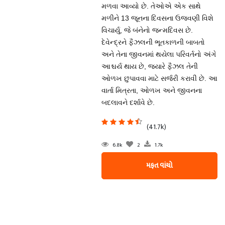
મળવા આવ્યો છે. તેઓએ એક સાથે
મળીને 13 જૂનના દિવસના ઉજવણી વિશે
વિચાર્યુ, જે બંનેનો જન્મદિવસ છે.
દેવેન્દ્રને ફૈઝલની ભૂતકાળની બાબતો
અને તેના જીવનમાં થયેલા પરિવર્તનો અંગે
આશ્ચર્ય થાય છે, જ્યારે ફૈઝલ તેની
ઓળખ છુપાવવા માટે સર્જરી કરાવી છે. આ
વાર્તા મિત્રતા, ઓળખ અને જીવનના
બદલાવને દર્શાવે છે.
(41.7k)
6.8k
2
1.7k
મફત વાંચો