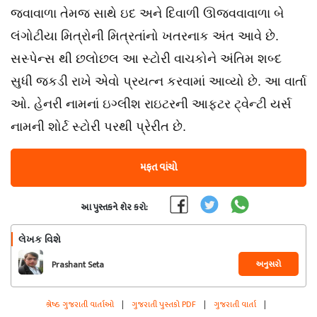
જવાવાળા તેમજ સાથે ઇદ અને દિવાળી ઊજવવાવાળા બે
લંગોટીયા મિત્રોની મિત્રતાંનો ખતરનાક અંત આવે છે.
સસ્પેન્સ થી છલોછલ આ સ્ટોરી વાચકોને અંતિમ શબ્દ
સુધી જકડી રાખે એવો પ્રયત્ન કરવામાં આવ્યો છે. આ વાર્તા
ઓ. હેનરી નામનાં ઇગ્લીશ રાઇટરની આફટર ટ્વેન્ટી યર્સ
નામની શોર્ટ સ્ટોરી પરથી પ્રેરીત છે.
મફત વાંચો
આ પુસ્તકને શેર કરો:
લેખક વિશે
અનુસરો
Prashant Seta
શ્રેષ્ઠ ગુજરાતી વાર્તાઓ
|
ગુજરાતી પુસ્તકો PDF
|
ગુજરાતી વાર્તા
|