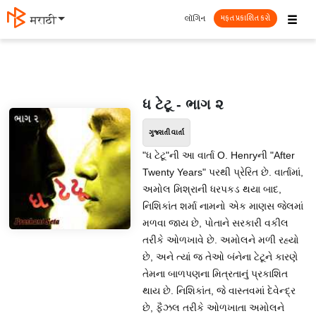
☰
લૉગિન
मराठी
મફત પ્રકાશિત કરો
ધ ટેટૂ - ભાગ ૨
ગુજરાતી વાર્તા
"ધ ટેટૂ"ની આ વાર્તા O. Henryની "After
Twenty Years" પરથી પ્રેરિત છે. વાર્તામાં,
અમોલ મિશ્રાની ધરપકડ થયા બાદ,
નિશિકાંત શર્મા નામનો એક માણસ જેલમાં
મળવા જાય છે, પોતાને સરકારી વકીલ
તરીકે ઓળખાવે છે. અમોલને મળી રહ્યો
છે, અને ત્યાં જ તેઓ બંનેના ટેટૂને કારણે
તેમના બાળપણના મિત્રતાનું પ્રકાશિત
થાય છે. નિશિકાંત, જે વાસ્તવમાં દેવેન્દ્ર
છે, ફૈઝલ તરીકે ઓળખાતા અમોલને