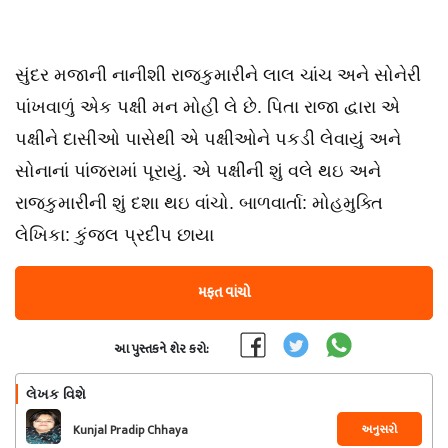
સુંદર મજાની નાનીશી રાજકુમારીને લાલ ચાંચ અને સોનેરી
પાંખવાળું એક પક્ષી મન મોહી લે છે. પિતા રાજા દ્વારા એ
પક્ષીને દાસીઓ પાસેથી એ પક્ષીઓને પકડી લેવાયું અને
સોનાનાં પાંજરામાં પૂરાયું. એ પક્ષીની શું વલે થઇ અને
રાજકુમારીની શું દશા થઇ વાંચો. બાળવાર્તા: મોહમુક્તિ
લેખિકા: કુંજલ પ્રદીપ છાયા
મફત વાંચો
આ પુસ્તકને શેર કરો:
લેખક વિશે
અનુસરો
Kunjal Pradip Chhaya