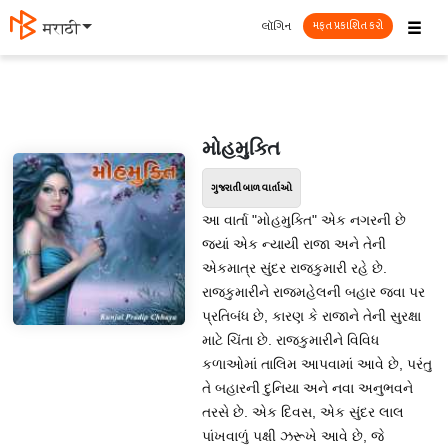
☰
લૉગિન
मराठी
મફત પ્રકાશિત કરો
મોહમુક્તિ
ગુજરાતી બાળ વાર્તાઓ
આ વાર્તા "મોહમુક્તિ" એક નગરની છે
જ્યાં એક ન્યાયી રાજા અને તેની
એકમાત્ર સુંદર રાજકુમારી રહે છે.
રાજકુમારીને રાજમહેલની બહાર જવા પર
પ્રતિબંધ છે, કારણ કે રાજાને તેની સુરક્ષા
માટે ચિંતા છે. રાજકુમારીને વિવિધ
કળાઓમાં તાલિમ આપવામાં આવે છે, પરંતુ
તે બહારની દુનિયા અને નવા અનુભવને
તરસે છે. એક દિવસ, એક સુંદર લાલ
પાંખવાળું પક્ષી ઝરૂખે આવે છે, જે