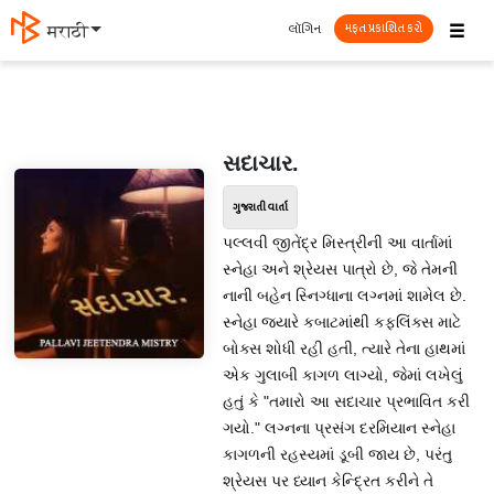
☰
લૉગિન
मराठी
મફત પ્રકાશિત કરો
સદાચાર.
ગુજરાતી વાર્તા
પલ્લવી જીતેંદ્ર મિસ્ત્રીની આ વાર્તામાં
સ્નેહા અને શ્રેયસ પાત્રો છે, જે તેમની
નાની બહેન સ્નિગ્ધાના લગ્નમાં શામેલ છે.
સ્નેહા જ્યારે કબાટમાંથી કફલિંક્સ માટે
બોક્સ શોધી રહી હતી, ત્યારે તેના હાથમાં
એક ગુલાબી કાગળ લાગ્યો, જેમાં લખેલું
હતું કે "તમારો આ સદાચાર પ્રભાવિત કરી
ગયો." લગ્નના પ્રસંગ દરમિયાન સ્નેહા
કાગળની રહસ્યમાં ડૂબી જાય છે, પરંતુ
શ્રેયસ પર ધ્યાન કેન્દ્રિત કરીને તે