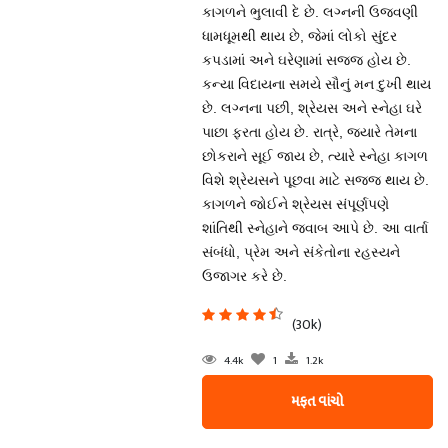
કાગળને ભુલાવી દે છે. લગ્નની ઉજવણી
ધામધૂમથી થાય છે, જેમાં લોકો સુંદર
કપડામાં અને ઘરેણામાં સજ્જ હોય છે.
કન્યા વિદાયના સમયે સૌનું મન દુખી થાય
છે. લગ્નના પછી, શ્રેયસ અને સ્નેહા ઘરે
પાછા ફરતા હોય છે. રાત્રે, જ્યારે તેમના
છોકરાને સૂઈ જાય છે, ત્યારે સ્નેહા કાગળ
વિશે શ્રેયસને પૂછવા માટે સજ્જ થાય છે.
કાગળને જોઈને શ્રેયસ સંપૂર્ણપણે
શાંતિથી સ્નેહાને જવાબ આપે છે. આ વાર્તા
સંબંધો, પ્રેમ અને સંકેતોના રહસ્યને
ઉજાગર કરે છે.
(30k)
4.4k
1
1.2k
મફત વાંચો