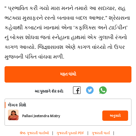
“ પ્રભાવિત કરી ગયો મારા મનને તમારો આ સદાચાર, રાહ
ભટક્યા મુસાફરને રસ્તો બતાવવા બદલ આભાર.” શ્રેયસના
કહેવાથી કબાટનાં ખાનામાં એના ‘કફલિંક્સ અને ટાઈપીન’
નું બોક્સ શોધવા જતાં સ્નેહાના હાથમાં એક ગુલાબી રંગનો
કાગળ આવ્યો. જિજ્ઞાસાવશ એણે કાગળ વાંચ્યો તો ઉપર
મુજબની પંક્તિ વાંચવા મળી.
મફત વાંચો
આ પુસ્તકને શેર કરો:
લેખક વિશે
અનુસરો
Pallavi Jeetendra Mistry
શ્રેષ્ઠ ગુજરાતી વાર્તાઓ
|
ગુજરાતી પુસ્તકો PDF
|
ગુજરાતી વાર્તા
|