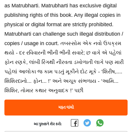
as Matrubharti. Matrubharti has exclusive digital
publishing rights of this book. Any illegal copies in
physical or digital format are strictly prohibited.
Matrubharti can challenge such illegal distribution /
copies / usage in court. તબસ્સોમ એક નવો ઉપક્રમ
થયો - દર રવિવારની ભીની ભીની સવારે; છ વાગે એ પહેલાં
ફોન રણકે, લાંબી રિંગથી નીરવતા ડખોળાતી લાગે પણ મારી
પહેલાં આલોકા જ કામ પડતું મૂકીને દોટ મૂકે - ‘શિરીષ,....
શિશિરદાનો... ફોન... !’ અને અચૂક સંભળાય - ‘આમિ...
શિશિર, તોમાર કથાર અનુવાદક !’ પછી
મફત વાંચો
આ પુસ્તકને શેર કરો: