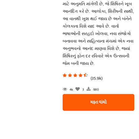
માટે અનુમતિ માંગેલી છે, જે શિષિરને ખૂબ
આનંદિત કરે છે. આલોકા, શિરીષની સાથી,
આ વાતથી ખુશ થઈ જાય છે અને બંનેને
કોલકાતા વિશે યાદ આવે છે. વાર્તા
ભાષાઓની સરહદો ખોલવા, નવા સંજોગો
બનાવવા અને સાહિત્યના મંચમાં એક નવા
અનુભવનો આનંદ માણવા વિશે છે, જ્યાં
શિષિરનું ફોન દર રવિવારે એક ઉત્સવની
જેમ બની જાય છે.
(35.9k)
4k
3
980
મફત વાંચો