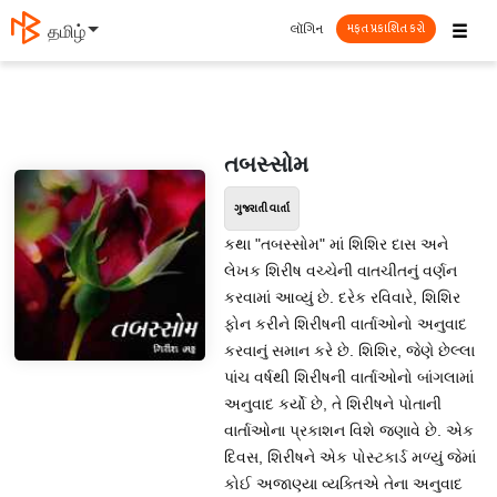
☰
લૉગિન
தமிழ்
મફત પ્રકાશિત કરો
તબસ્સોમ
ગુજરાતી વાર્તા
કથા "તબસ્સોમ" માં શિશિર દાસ અને
લેખક શિરીષ વચ્ચેની વાતચીતનું વર્ણન
કરવામાં આવ્યું છે. દરેક રવિવારે, શિશિર
ફોન કરીને શિરીષની વાર્તાઓનો અનુવાદ
કરવાનું સમાન કરે છે. શિશિર, જેણે છેલ્લા
પાંચ વર્ષથી શિરીષની વાર્તાઓનો બાંગલામાં
અનુવાદ કર્યો છે, તે શિરીષને પોતાની
વાર્તાઓના પ્રકાશન વિશે જણાવે છે. એક
દિવસ, શિરીષને એક પોસ્ટકાર્ડ મળ્યું જેમાં
કોઈ અજાણ્યા વ્યક્તિએ તેના અનુવાદ