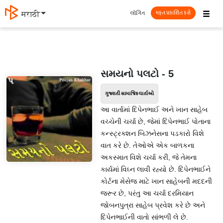
☰
લૉગિન
मराठी
મફત પ્રકાશિત કરો
સમયનો પલટો - 5
ગુજરાતી સામાજિક વાર્તાઓ
આ વાર્તામાં દિપેનભાઈ અને ખાન સાહેબ
વચ્ચેની ચર્ચા છે, જેમાં દિપેનભાઈ પોતાના
કન્સ્ટ્રક્શન બિઝનેસના પડકારો વિશે
વાત કરે છે. તેઓએ એક બાળકના
અકસ્માત વિશે ચર્ચા કરી, જે તેમના
કાર્યમાં વિઘ્ન લાવી રહ્યો છે. દિપેનભાઈને
કોર્ટના મેસેજ માટે ખાન સાહેબની મદદની
જરૂર છે, પરંતુ આ ચર્ચા દરમિયાન
જોબનપુત્રા સાહેબ પ્રવેશ કરે છે અને
દિપેનભાઈની વાતો સાંભળી લે છે.