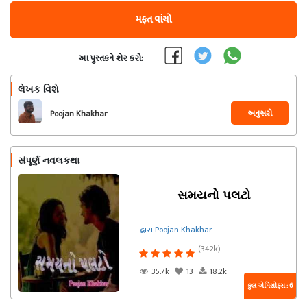
મફત વાંચો
આ પુસ્તકને શેર કરો:
લેખક વિશે
અનુસરો
Poojan Khakhar
સંપૂર્ણ નવલકથા
સમયનો પલટો
દ્વારા Poojan Khakhar
(342k)
35.7k
13
18.2k
કુલ એપિસોડ્સ : 6