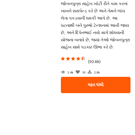
જોબનપુત્રા સાહેબ ખોટી રીતે કામ કરતાં
ખાનને સસપેન્ડ કરે છે અને તેમને લાંચ
લેતા પકડવાની ધમકી આપે છે. આ
ઘટનાથી બંને પુરુષો ટેન્શનમાં આવી જાય
છે, અને દિપેનભાઈ નવો માર્ગ શોધવાની
યોજના બનાવે છે, જ્યાં તેઓ જોબનપુત્રા
સાહેબ સામે પડકાર ઊભા કરે છે.
(50.6k)
5.4k
10
2.8k
મફત વાંચો