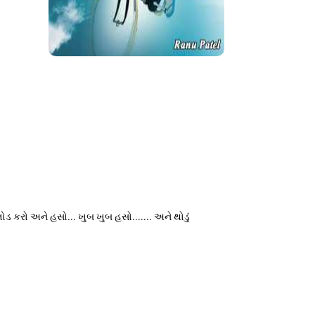
ોડ કરો અને હસો... ખુબ ખુબ હસો....... અને થોડું