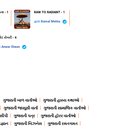
ના - 1
RAW TO RADIANT - 1
દ્વારા
Komal Mehta
રેટ રોબરી - 4
રા
Anwar Diwan
ગુજરાતી બાળ વાર્તાઓ
ગુજરાતી હાસ્ય કથાઓ
ગુજરાતી જાસૂસી વાર્તા
ગુજરાતી સામાજિક વાર્તાઓ
ેસીપી
ગુજરાતી પત્ર
ગુજરાતી હૉરર વાર્તાઓ
જ્ઞાન
ગુજરાતી બિઝનેસ
ગુજરાતી રમતગમત