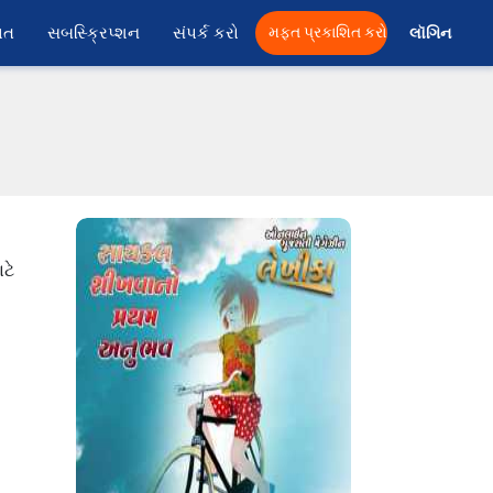
ાત
સબસ્ક્રિપ્શન
સંપર્ક કરો
મફત પ્રકાશિત કરો
લૉગિન 
ટે