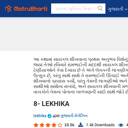
ગુજરાતી
આ કથામાં સાયકલ શીખવાના પ્રથમ અનુભવ વિશેનું હા
જ્યાં તેઓ રવિવારે રામભાઈની મદદથી સાયકલ શીખવા
ટેણીયાઓને કેવા દેખાય છે તે અંગે લેખકની લાગણી
ઉત્સુક છે, પરંતુ સાથે સાથે તે રામભાઈની ઊંચાઈ 
શીખવાનો પ્રયાસ કર્યો, પરંતુ તેમની લાગણીઓ અને 
સાથીઓ સાથેના સંબંધો, અને સાયકલ શીખવાની મજા સ
વાચકોને તેમના પોતાના બાળપણની યાદો સાથે જોડે છે
8- LEKHIKA
lekhika
દ્વારા
ગુજરાતી મેગેઝિન
10.5k
1.4k
Downloads