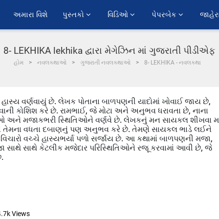
અમારા વિશે
પુસ્તકો 
વિડિઓ 
પેપરબેક 
જાહેર
8- LEKHIKA lekhika દ્વારા મેગેઝિન માં ગુજરાતી પીડીએફ
હોમ
નવલકથાઓ
ગુજરાતી નવલકથાઓ
8- LEKHIKA - નવલકથા
સ્ય વર્ણવાયું છે. લેખક પોતાના બાળપણની યાદોમાં ખોવાઈ જાય છે,
ની કોશિશ કરે છે. રામભાઈ, જે મોટા અને અનુભવ ધરાવતા છે, નાના
ઓ અને મજાકભરી સ્થિતિઓને વર્ણવે છે. લેખકનું મન સાયકલ શીખવા મા
અને તેમના વધતા દબાણનું પણ અનુભવ કરે છે. તેમણે સાયકલ ભાડે લઈને
વિચારો વચ્ચે હાસ્યભર્યા પળો સર્જાય છે. આ કથામાં બાળપણની મજા,
ાથે સાથે કેટલીક મજેદાર પરિસ્થિતિઓને રજૂ કરવામાં આવી છે, જે
.
4.7k
Views