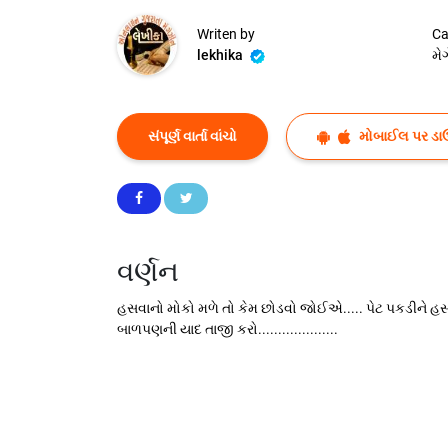
Writen by
Ca
lekhika
મે
સંપૂર્ણ વાર્તા વાંચો
મોબાઈલ પર ડા
વર્ણન
હસવાનો મોકો મળે તો કેમ છોડવો જોઈએ..... પેટ પકડીને હસો..
બાળપણની યાદ તાજી કરો....................