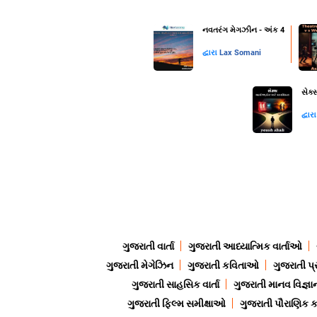
નવતરંગ મેગઝીન - અંક 4
દ્વારા
Lax Somani
સેક્
દ્વાર
ગુજરાતી વાર્તા
ગુજરાતી આધ્યાત્મિક વાર્તાઓ
ગુજરાતી મેગેઝિન
ગુજરાતી કવિતાઓ
ગુજરાતી પ્
ગુજરાતી સાહસિક વાર્તા
ગુજરાતી માનવ વિજ્ઞા
ગુજરાતી ફિલ્મ સમીક્ષાઓ
ગુજરાતી પૌરાણિક