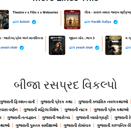
Theatre v s Film v s Webseries
ગીતા - સવાલ તમારા જવાબ શ્રીકૃષ્ણ
દ્વારા
Ashish
દ્વારા
Hardik Galiya
સ : આરોગ્ય,પ્રેમ અને માનસિકતા
જીવન ચોર...ભાગ 3
ધ ગ્
ા
yeash shah
દ્વારા
yeash shah
દ્વા
બીજા રસપ્રદ વિકલ્પો
ગુજરાતી ફિક્શન વાર્તા
ગુજરાતી પ્રેરક કથા
ગુજરાતી ક્લાસિક નવલકથાઓ
રવાસ વર્ણન
ગુજરાતી મહિલા વિશેષ
ગુજરાતી નાટક
ગુજરાતી પ્રેમ કથાઓ
ન
ગુજરાતી તત્વજ્ઞાન
ગુજરાતી આરોગ્ય
ગુજરાતી બાયોગ્રાફી
ગુજરાતી ર
 કથાઓ
ગુજરાતી પુસ્તક સમીક્ષાઓ
ગુજરાતી રોમાંચક
ગુજરાતી કાલ્પનિક-વિ