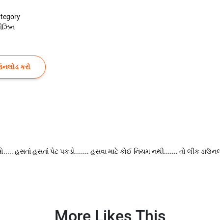
tegory
ગેઝિન
ઉનલોડ કરો
... હસતાં હસતાં પેટ પકડો....... હસવા માટે કોઈ નિયમ નથી....... તો લીંક ડાઉનલ
More Likes This