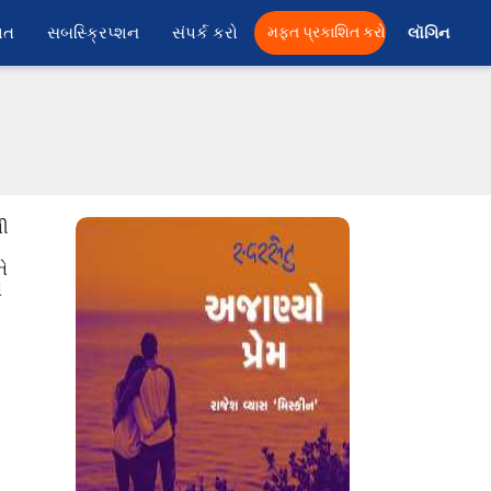
ાત
સબસ્ક્રિપ્શન
સંપર્ક કરો
મફત પ્રકાશિત કરો
લૉગિન 
ની
ે
ે