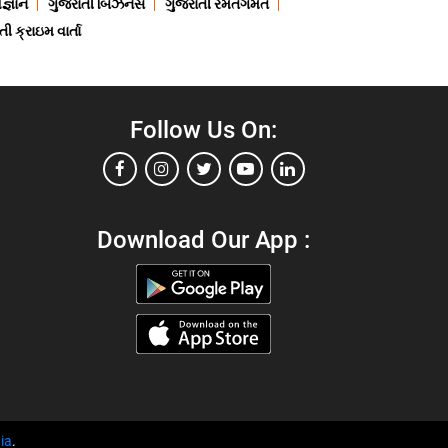
જ્ઞાન
ગુજરાતી બિઝનેસ
ગુજરાતી રમતગમત
ી ક્રાઇમ વાર્તા
Follow Us On:
Download Our App :
ia
.