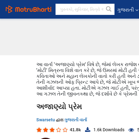
ગુજરાતી
આ વાર્તા 'અજાણ્યો પ્રેમ' વિષે છે, જેમાં લેખક રાજ
'મોટી' મિત્રના વિશે વાત કરે છે, જે ઉંમરમાં મોટી 
કવિતાઓ અને મહાન લેખકોની વાતો કરી હતી અને ૭૫ વર્
તેની ગઝલની ઓફ પ્રિન્ટ આપે છે, જે મોટીએ ખૂબ જ 
આશીર્વાદ આપ્યા હતા. મોટીએ ગઝલ ગાઈ હતી, પરંતુ
આ ગઝલ તેની જીવનકથા છે, જે દર્શાવે છે કે પ્રેમની 
અજાણ્યો પ્રેમ
Swarsetu
દ્વારા
ગુજરાતી વાર્તા
41.8k
1.6k
Downloads