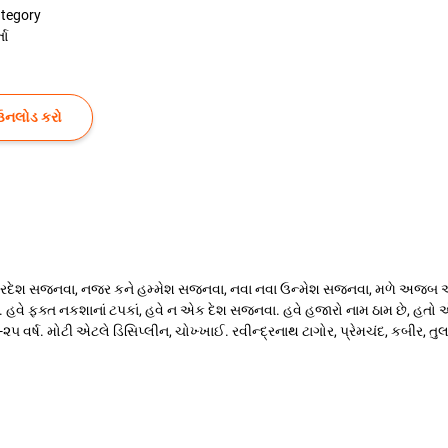
tegory
તા
ઉનલોડ કરો
ે પરદેશ સજનવા, નજર કને હમ્મેશ સજનવા, નવા નવા ઉન્મેશ સજનવા, મળે અજબ અંદેશ
 હવે ફક્ત નકશાનાં ટપકાં, હવે ન એક દેશ સજનવા. હવે હજારો નામ ઠામ છે, હતો 
૨૫ વર્ષ. મોટી એટલે ડિસિપ્લીન, ચોખ્ખાઈ. રવીન્દ્રનાથ ટાગોર, પ્રેમચંદ, કબીર, 