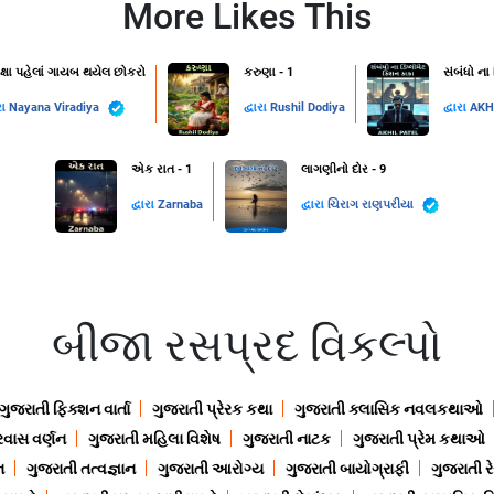
More Likes This
ક્ષા પહેલાં ગાયબ થયેલ છોકરો
કરુણા - 1
સંબંધો ના
રા
Nayana Viradiya
દ્વારા
Rushil Dodiya
દ્વારા
AKH
એક રાત - 1
લાગણીનો દોર - 9
દ્વારા
Zarnaba
દ્વારા
ચિરાગ રાણપરીયા
બીજા રસપ્રદ વિકલ્પો
ગુજરાતી ફિક્શન વાર્તા
ગુજરાતી પ્રેરક કથા
ગુજરાતી ક્લાસિક નવલકથાઓ
રવાસ વર્ણન
ગુજરાતી મહિલા વિશેષ
ગુજરાતી નાટક
ગુજરાતી પ્રેમ કથાઓ
ન
ગુજરાતી તત્વજ્ઞાન
ગુજરાતી આરોગ્ય
ગુજરાતી બાયોગ્રાફી
ગુજરાતી ર