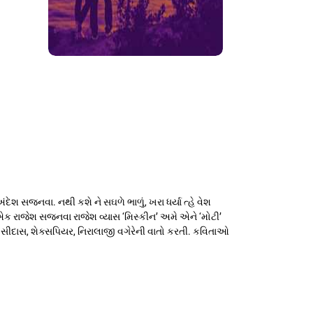
 સજનવા. નથી કશે ને સઘળે ભાળું, ખરા ધર્યા ત્હે વેશ
એક રાજેશ સજનવા રાજેશ વ્યાસ ‘મિસ્કીન’ અમે એને ‘મોટી’
તુલસીદાસ, શેક્સપિયર, નિરાલાજી વગેરેની વાતો કરતી. કવિતાઓ