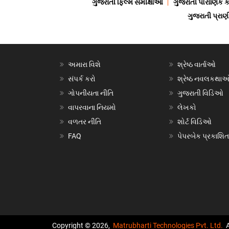
ગુજરાતી ફિલ્મ સમીક્ષાઓ
ગુજરાતી પૌરાણિક
ગુજરાતી પ્ર
અમારા વિશે
શ્રેષ્ઠ વાર્તાઓ
સંપર્ક કરો
શ્રેષ્ઠ નવલકથા
ગોપનીયતા નીતિ
ગુજરાતી વિડિઓ
વાપરવાના નિયમો
લેખકો
વળતર નીતિ
શોર્ટ વિડિઓ
FAQ
પેપરબેક પ્રકાશિત
Copyright © 2026,
Matrubharti Technologies Pvt. Ltd.