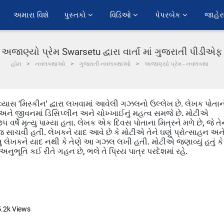
અમારા વિશે
પુસ્તકો 
વિડિઓ 
પેપરબેક 
જાહેર
અજાણ્યો પ્રેમ Swarsetu દ્વારા વાર્તા માં ગુજરાતી પીડીએફ
હોમ
નવલકથાઓ
ગુજરાતી નવલકથાઓ
અજાણ્યો પ્રેમ - નવલકથા
ેશ વ્યાસ 'મિસ્કીન' દ્વારા લખવામાં આવેલી ગઝલનો ઉલ્લેખ છે. લેખક પોતા
હતી અને જીવનમાં ડિસિપ્લીન અને ચોખ્ખાઈનું મહત્વ સમજે છે. મોટીએ
ષે મૃત્યુ પામ્યા હતા. લેખક એક દિવસ પોતાના મિત્રને મળે છે, જે તેન
સાચવી હતી. લેખકને યાદ આવે છે કે મોટીએ તેને ઘણું પ્રોત્સાહન અન
 લેખકને યાદ નથી કે તેણે આ ગઝલ લખી હતી. મોટીએ જણાવ્યું હતું કે
અનુભૂતિ કઈ રીતે ગહન છે, ભલે તે પ્રિય પાત્ર પરદેશમાં રહે.
5.2k
Views