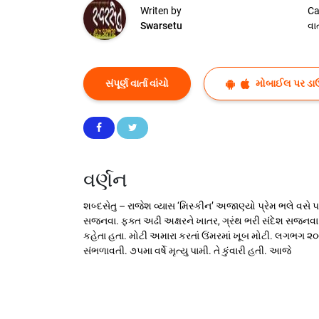
Writen by
Ca
Swarsetu
વાર્
સંપૂર્ણ વાર્તા વાંચો
મોબાઈલ પર ડા
વર્ણન
શબ્દસેતુ – રાજેશ વ્યાસ ‘મિસ્કીન’ અજાણ્યો પ્રેમ ભલે વસ
સજનવા. ફક્ત અઢી અક્ષરને ખાતર, ગ્રંથ ભરી સંદેશ સજનવા.
કહેતા હતા. મોટી અમારા કરતાં ઉંમરમાં ખૂબ મોટી. લગભગ ૨૦-
સંભળાવતી. ૭૫મા વર્ષે મૃત્યુ પામી. તે કુંવારી હતી. આજે