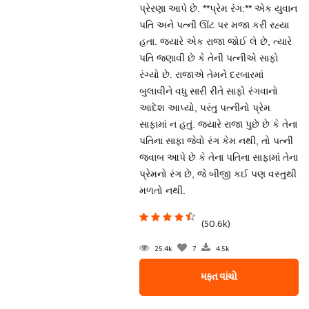
પ્રેરણા આપે છે. **પ્રેમ રંગ:** એક યુવાન
પતિ અને પત્ની ઊંટ પર મજા કરી રહ્યા
હતા. જ્યારે એક રાજા જોઈ લે છે, ત્યારે
પતિ જણાવી છે કે તેની પત્નીએ સાફો
રંગ્યો છે. રાજાએ તેમને દરબારમાં
બુલાવીને વધુ સારી રીતે સાફો રંગવાનો
આદેશ આપ્યો, પરંતુ પત્નીનો પ્રેમ
સાફામાં ન હતું. જ્યારે રાજા પુછે છે કે તેના
પતિના સાફા જેવો રંગ કેમ નથી, તો પત્ની
જવાબ આપે છે કે તેના પતિના સાફામાં તેના
પ્રેમનો રંગ છે, જે બીજી કઈ પણ વસ્તુથી
મળતો નથી.
(50.6k)
25.4k
7
4.5k
મફત વાંચો