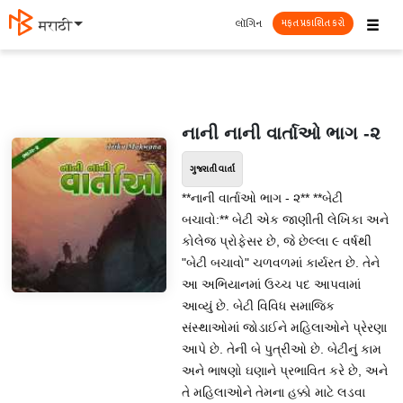
☰
લૉગિન
मराठी
મફત પ્રકાશિત કરો
નાની નાની વાર્તાઓ ભાગ -૨
ગુજરાતી વાર્તા
**નાની વાર્તાઓ ભાગ - ૨** **બેટી
બચાવો:** બેટી એક જાણીતી લેખિકા અને
કોલેજ પ્રોફેસર છે, જે છેલ્લા ૯ વર્ષથી
"બેટી બચાવો" ચળવળમાં કાર્યરત છે. તેને
આ અભિયાનમાં ઉચ્ચ પદ આપવામાં
આવ્યું છે. બેટી વિવિધ સમાજિક
સંસ્થાઓમાં જોડાઈને મહિલાઓને પ્રેરણા
આપે છે. તેની બે પુત્રીઓ છે. બેટીનું કામ
અને ભાષણો ઘણાને પ્રભાવિત કરે છે, અને
તે મહિલાઓને તેમના હક્કો માટે લડવા