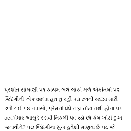
પ્રશાંત સોમાણી ૫૧ કાયમ ભલે લોકો મળે એકાંતમાં ૫૨
જિંદગીની એક oeાા હત તું રહી ૫૩ ઢળતી સંધ્યા મારી
ઢળી ગઈ ૫૪ તપાસો, પ્રેમનાં ધંધે નફા તોટા નથી હોતા ૫૫
oeાોધાર આંસુડે રડાવી નિકળી ૫૬ રડો છો કેમ ખોટાં દુઃખ
જતાવીને? ૫૭ જિંદગીના સુખ હવેથી માણવા છે ૫૮ જે