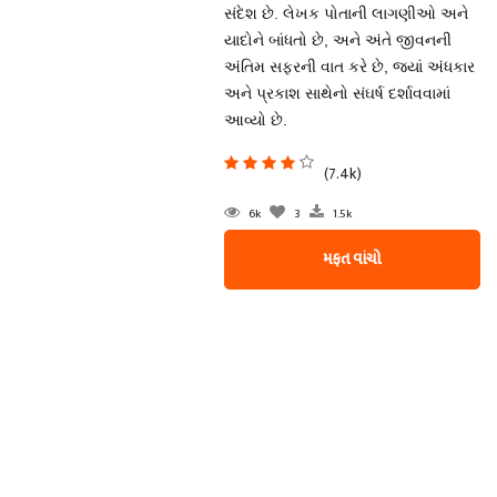
સંદેશ છે. લેખક પોતાની લાગણીઓ અને
યાદોને બાંધતો છે, અને અંતે જીવનની
અંતિમ સફરની વાત કરે છે, જ્યાં અંધકાર
અને પ્રકાશ સાથેનો સંઘર્ષ દર્શાવવામાં
આવ્યો છે.
(7.4k)
6k
3
1.5k
મફત વાંચો