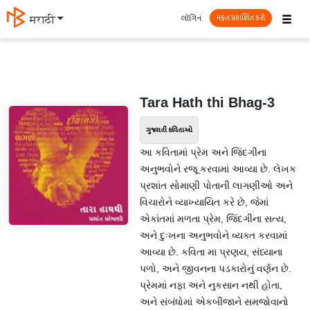
☰
લૉગિન
मराठी
મફત પ્રકાશિત કરો
Tara Hath thi Bhag-3
ગુજરાતી કવિતાઓ
આ કવિતામાં પ્રેમ અને જિંદગીના
અનુભવોને રજૂ કરવામાં આવ્યા છે. લેખક
પ્રશાંત સોમાણી પોતાની લાગણીઓ અને
વિચારોને વ્યાખ્યાયિત કરે છે, જેમાં
એકાંતમાં મળતા પ્રેમ, જિંદગીના સત્ય,
અને દુઃખના અનુભવોને વ્યક્ત કરવામાં
આવ્યા છે. કવિતા મા પ્રણય, સંધ્યાના
પળો, અને જીવનના પડકારોનું વર્ણન છે.
પ્રેમમાં નફા અને નુકસાન નથી હોતા,
અને સંબંધોમાં એકબીજાને સમજોવાનો