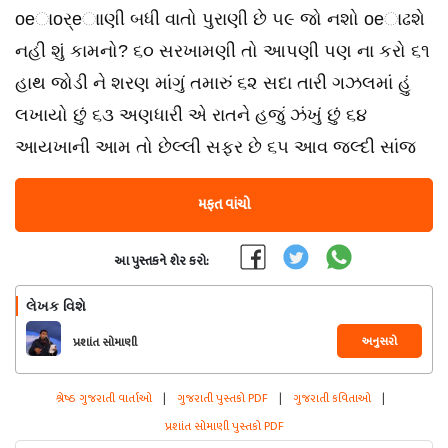
oeાoર્eાાણી બધી વાતો પુરાણી છે ૫૯ જો નશો oeાઢશે
નહી શું કામનો? ૬૦ સરખામણી તો આપણી પણ ના કરો ૬૧
હાથ જોડી ને શરણ માંગું તમારું ૬૨ સદા તારી ગઝલમાં હું
લખાયો છું ૬૩ અણધારી એ રાતને હજું ઝંખું છું ૬૪
આયખાની આમ તો છેલ્લી સફર છે ૬૫ આવ જલ્દી સાંજ
મફત વાંચો
આ પુસ્તકને શેર કરો:
લેખક વિશે
અનુસરો
પ્રશાંત સોમાણી
શ્રેષ્ઠ ગુજરાતી વાર્તાઓ
|
ગુજરાતી પુસ્તકો PDF
|
ગુજરાતી કવિતાઓ
|
પ્રશાંત સોમાણી પુસ્તકો PDF