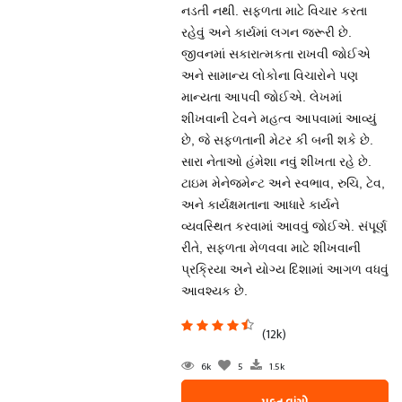
નડતી નથી. સફળતા માટે વિચાર કરતા
રહેવું અને કાર્યમાં લગન જરૂરી છે.
જીવનમાં સકારાત્મકતા રાખવી જોઈએ
અને સામાન્ય લોકોના વિચારોને પણ
માન્યતા આપવી જોઈએ. લેખમાં
શીખવાની ટેવને મહત્વ આપવામાં આવ્યું
છે, જે સફળતાની મેટર કી બની શકે છે.
સારા નેતાઓ હંમેશા નવું શીખતા રહે છે.
ટાઇમ મેનેજમેન્ટ અને સ્વભાવ, રુચિ, ટેવ,
અને કાર્યક્ષમતાના આધારે કાર્યને
વ્યવસ્થિત કરવામાં આવવું જોઈએ. સંપૂર્ણ
રીતે, સફળતા મેળવવા માટે શીખવાની
પ્રક્રિયા અને યોગ્ય દિશામાં આગળ વધવું
આવશ્યક છે.
(12k)
6k
5
1.5k