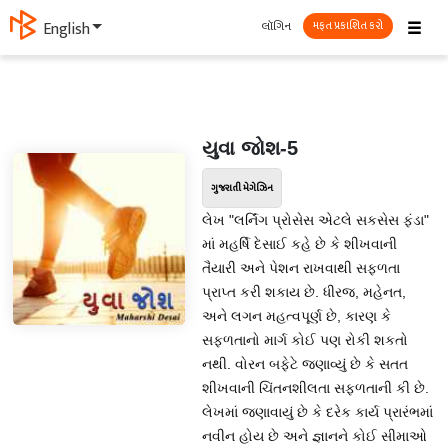
☰
લૉગિન
ગુજરાતી
મફત પ્રકાશિત કરો
યુવા જોશ-5
ગુજરાતી મેગેઝિન
લેખ "લર્નિંગ પ્રોસેસ એટલે સકસેસ ફંડા"
માં મહર્ષિ દેસાઈ કહે છે કે શીખવાની
તૈયારી અને પેશન રાખવાથી સફળતા
પ્રાપ્ત કરી શકાય છે. ધીરજ, મહેનત,
અને લગન મહત્વપૂર્ણ છે, કારણ કે
સફળતાનો માર્ગ કોઈ પણ રોકી શકતો
નથી. વોરન બફેટે જણાવ્યું છે કે સતત
શીખવાની ચિંતનશીલતા સફળતાની કી છે.
લેખમાં જણાવાયું છે કે દરેક કાર્ય પ્રારંભમાં
નવીન હોય છે અને જ્ઞાનને કોઈ સીમાઓ