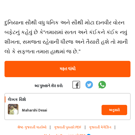
દુનિયાના સૌથી વધુ ધનિક અને સૌથી મોટા દાનવીર વોરન
બફેટનું કહેવું છે કે“તમારામાં સતત અને કંઈકને કંઈક નવું
શીખતા, સમજતા રહેવાની ધીરજ અને તૈયારી હશે તો માની
લો કે સફળતા તમારા હાથમાં જ છે.”
મફત વાંચો
આ પુસ્તકને શેર કરો:
લેખક વિશે
અનુસરો
Maharshi Desai
શ્રેષ્ઠ ગુજરાતી વાર્તાઓ
|
ગુજરાતી પુસ્તકો PDF
|
ગુજરાતી મેગેઝિન
|