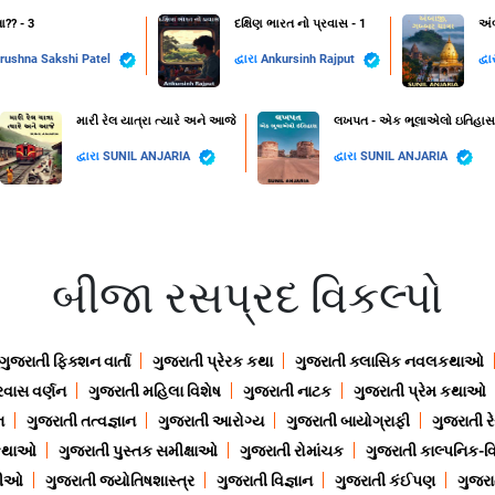
?? - 3
દક્ષિણ ભારત નો પ્રવાસ - 1
અં
rushna Sakshi Patel
દ્વારા
Ankursinh Rajput
દ્વ
મારી રેલ યાત્રા ત્યારે અને આજે
લખપત - એક ભૂલાએલો ઇતિહાસ
દ્વારા
SUNIL ANJARIA
દ્વારા
SUNIL ANJARIA
બીજા રસપ્રદ વિકલ્પો
ગુજરાતી ફિક્શન વાર્તા
ગુજરાતી પ્રેરક કથા
ગુજરાતી ક્લાસિક નવલકથાઓ
રવાસ વર્ણન
ગુજરાતી મહિલા વિશેષ
ગુજરાતી નાટક
ગુજરાતી પ્રેમ કથાઓ
ન
ગુજરાતી તત્વજ્ઞાન
ગુજરાતી આરોગ્ય
ગુજરાતી બાયોગ્રાફી
ગુજરાતી ર
 કથાઓ
ગુજરાતી પુસ્તક સમીક્ષાઓ
ગુજરાતી રોમાંચક
ગુજરાતી કાલ્પનિક-વિ
ાણીઓ
ગુજરાતી જ્યોતિષશાસ્ત્ર
ગુજરાતી વિજ્ઞાન
ગુજરાતી કંઈપણ
ગુજરાત