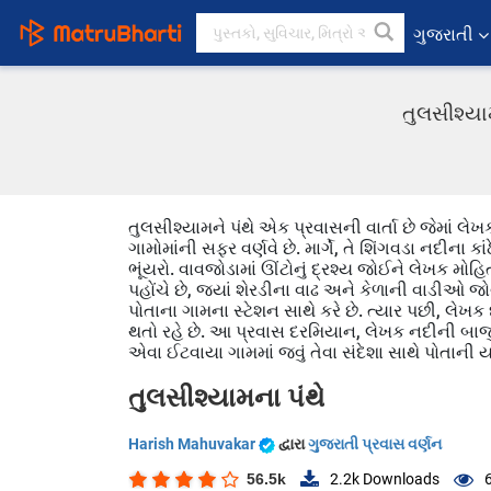
ગુજરાતી
તુલસીશ્યા
તુલસીશ્યામને પંથે એક પ્રવાસની વાર્તા છે જેમાં લ
ગામોમાંની સફર વર્ણવે છે. માર્ગે, તે શિંગવડા નદીના કા
ભૂંયરો. વાવજોડામાં ઊંટોનું દ્રશ્ય જોઈને લેખક મો
પહોંચે છે, જ્યાં શેરડીના વાઢ અને કેળાની વાડીઓ જોવા
પોતાના ગામના સ્ટેશન સાથે કરે છે. ત્યાર પછી, લેખક 
થતો રહે છે. આ પ્રવાસ દરમિયાન, લેખક નદીની બાજુમ
એવા ઈટવાયા ગામમાં જવું તેવા સંદેશા સાથે પોતાની યાત્
તુલસીશ્યામના પંથે
Harish Mahuvakar
દ્વારા
ગુજરાતી પ્રવાસ વર્ણન
56.5k
2.2k
Downloads