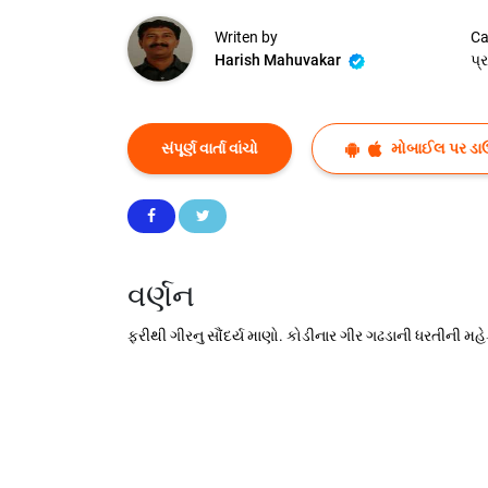
Writen by
Ca
Harish Mahuvakar
પ્
સંપૂર્ણ વાર્તા વાંચો
મોબાઈલ પર ડા
વર્ણન
ફરીથી ગીરનુ સૌંદર્ય માણો. કોડીનાર ગીર ગઢડાની ધરતીની મહ