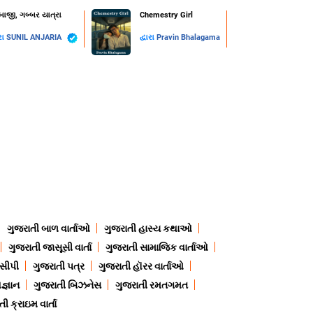
બાજી, ગબ્બર યાત્રા
Chemestry Girl
ારા
SUNIL ANJARIA
દ્વારા
Pravin Bhalagama
ગુજરાતી બાળ વાર્તાઓ
ગુજરાતી હાસ્ય કથાઓ
ગુજરાતી જાસૂસી વાર્તા
ગુજરાતી સામાજિક વાર્તાઓ
ેસીપી
ગુજરાતી પત્ર
ગુજરાતી હૉરર વાર્તાઓ
જ્ઞાન
ગુજરાતી બિઝનેસ
ગુજરાતી રમતગમત
ી ક્રાઇમ વાર્તા