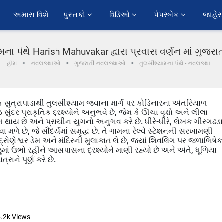
અમારા વિશે
પુસ્તકો 
વિડિઓ 
પેપરબેક 
જાહેર
મના પંથે Harish Mahuvakar દ્વારા પ્રવાસ વર્ણન માં ગુજર
હોમ
નવલકથાઓ
ગુજરાતી નવલકથાઓ
તુલસીશ્યામના પંથે - નવલકથા
ેખક સુત્રાપાડાથી તુલસીશ્યામ જવાના માર્ગ પર કોડિનારના અંતરિયાળ
ંઠે સુંદર પ્રાકૃતિક દ્રશ્યોને અનુભવે છે, જેમ કે ઊંચા વૃક્ષો અને લીલા
હિત થાય છે અને પ્રાચીન યુગનો અનુભવ કરે છે. ધીરે-ધીરે, લેખક ગીરગઢડ
 મળે છે, જે સૌંદર્યમાં સમૃદ્ધ છે. તે ગામના રેલ્વે સ્ટેશનની સરખામણી
દ્રોણેશ્વર ડેમ અને મંદિરની મુલાકાત લે છે, જ્યાં શિવલિંગ પર જળાભિષેક
ાં ઉભો રહીને આસપાસના દ્રશ્યોને માણી રહ્યો છે અને અંતે, ધૂળિયા
રાને પૂર્ણ કરે છે.
6.2k
Views