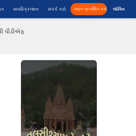
ાત
સબસ્ક્રિપ્શન
સંપર્ક કરો
મફત પ્રકાશિત કરો
લૉગિન 
ાતી પીડીએફ
ા