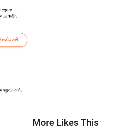
tegory
રવાસ વર્ણન
ઉનલોડ કરો
ેક જીવંત થશે.
More Likes This