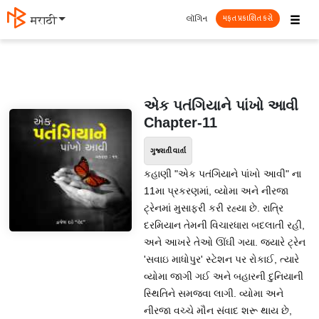
☰
લૉગિન
मराठी
મફત પ્રકાશિત કરો
એક પતંગિયાને પાંખો આવી
Chapter-11
ગુજરાતી વાર્તા
કહાણી "એક પતંગિયાને પાંખો આવી" ના
11મા પ્રકરણમાં, વ્યોમા અને નીરજા
ટ્રેનમાં મુસાફરી કરી રહ્યા છે. રાત્રિ
દરમિયાન તેમની વિચારધારા બદલાતી રહી,
અને આખરે તેઓ ઊંઘી ગયા. જ્યારે ટ્રેન
'સવાઇ માધોપુર' સ્ટેશન પર રોકાઈ, ત્યારે
વ્યોમા જાગી ગઈ અને બહારની દુનિયાની
સ્થિતિને સમજવા લાગી. વ્યોમા અને
નીરજા વચ્ચે મૌન સંવાદ શરૂ થાય છે,