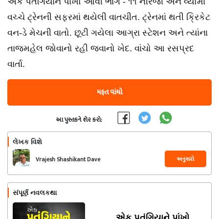
એક પતંગિયાને પાંખો આવી ભાગ - ૧૧ નીરજા અને વ્યોમા
વચ્ચે ટ્રેનની સફરમાં થયેલી વાતચીત. ટ્રેનમાં થતી ક્રિકેટ
વન-ડે મેચની વાતો. છૂટી ગયેલા આગ્રા સ્ટેશન અને ત્યાંના
તાજમહેલ જોવાનો રહી જવાનો ખેદ. વાંચો આ રસપ્રદ
વાર્તા.
મફત વાંચો
આ પુસ્તકને શેર કરો:
લેખક વિશે
અનુસરો
Vrajesh Shashikant Dave
સંપૂર્ણ નવલકથા
એક પતંગિયાને પાંખો