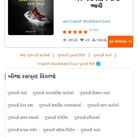
આવી
દ્વારા Vrajesh Shashikant Dave
(1.7m)
281.2k
49
104.6k
કુલ એપિસોડ્સ : 53
શ્રેષ્ઠ ગુજરાતી વાર્તાઓ
|
ગુજરાતી પુસ્તકો PDF
|
ગુજરાતી વાર્તા
|
Vrajesh Shashikant Dave પુસ્તકો PDF
બીજા રસપ્રદ વિકલ્પો
ગુજરાતી વાર્તા
ગુજરાતી આધ્યાત્મિક વાર્તાઓ
ગુજરાતી ફિક્શન વાર્તા
ગુજરાતી પ્રેરક કથા
ગુજરાતી ક્લાસિક નવલકથાઓ
ગુજરાતી બાળ વાર્તાઓ
ગુજરાતી હાસ્ય કથાઓ
ગુજરાતી મેગેઝિન
ગુજરાતી કવિતાઓ
ગુજરાતી પ્રવાસ વર્ણન
ગુજરાતી મહિલા વિશેષ
ગુજરાતી નાટક