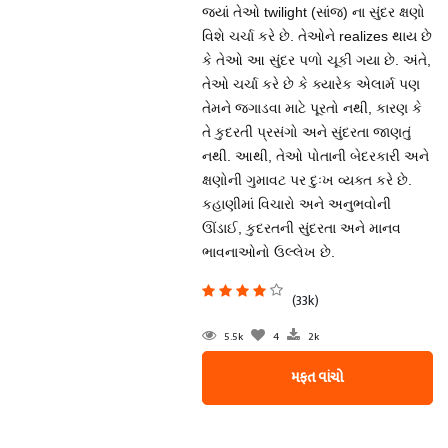
જ્યાં તેઓ twilight (સાંજ) ના સુંદર ક્ષણો
વિશે ચર્ચા કરે છે. તેઓને realizes થાય છે
કે તેઓ આ સુંદર પળો ચૂકી ગયા છે. અંતે,
તેઓ ચર્ચા કરે છે કે ક્યારેક એલાર્મ પણ
તેમને જગાડવા માટે પૂરતો નથી, કારણ કે
તે કુદરતી પ્રસંગો અને સુંદરતા જાણતું
નથી. આથી, તેઓ પોતાની બેદરકારી અને
ક્ષણોની ગુમાવટ પર દુઃખ વ્યક્ત કરે છે.
કહાણીમાં વિચારો અને અનુભવોની
ઊંડાઈ, કુદરતની સુંદરતા અને માનવ
ભાવનાઓનો ઉલ્લેખ છે.
(33k)
5.5k
4
2k
મફત વાંચો