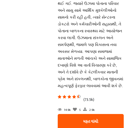
થઈ ગઈ. જ્યારે ઉઝમા પોતાના પરિવાર
અને સાસુ સામે આર્થિક મુશ્કેલીઓનો
સામનો કરી રહી હતી, ત્યારે સેન્ટરના
ડોકટરો અને કર્મચારીઓની સહાયથી, તે
પોતાના બાળકના સ્વાસ્થ્ય માટે આયોજન
કરવા લાગી. ઉઝમાના સંકલન અને
સમર્પણથી, જમાલે પણ વિકાસના નવા
અવસર મેળવ્યા. આપણા સમાજમાં
માતાઓને મળતી આંચકો અને સામાજિક
દબાણો વિશે આ વાર્તા વિચારણા કરે છે,
અને તે દર્શાવે છે કે કેટલીકવાર માતાની
પ્રેમ અને સંકલનથી, બાળકોના જીવનમાં
મહત્વપૂર્ણ ફેરફાર લાવવામાં આવી શકે છે.
(73.5k)
14.9k
5
2.9k
મફત વાંચો