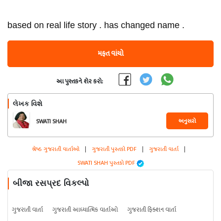
based on real life story . has changed name .
મફત વાંચો
આ પુસ્તકને શેર કરો:
લેખક વિશે
અનુસરો
SWATI SHAH
શ્રેષ્ઠ ગુજરાતી વાર્તાઓ
|
ગુજરાતી પુસ્તકો PDF
|
ગુજરાતી વાર્તા
|
SWATI SHAH પુસ્તકો PDF
બીજા રસપ્રદ વિકલ્પો
ગુજરાતી વાર્તા
ગુજરાતી આધ્યાત્મિક વાર્તાઓ
ગુજરાતી ફિક્શન વાર્તા