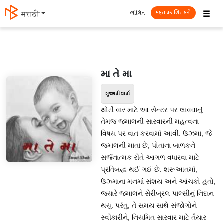
☰
લૉગિન
मराठी
મફત પ્રકાશિત કરો
મા તે મા
ગુજરાતી વાર્તા
થોડી વાર માટે આ સેન્ટર પર લાવવાનું
તેમજ જમાલની સારવારની મહત્વના
વિષય પર વાત કરવામાં આવી. ઉઝમા, જે
જમાલની માતા છે, પોતાના બાળકને
સર્જનાત્મક રીતે આગળ વધારવા માટે
પ્રતિબદ્ધ થઈ ગઈ છે. શરૂઆતમાં,
ઉઝમાના મનમાં સંશય અને આંચકો હતો,
જ્યારે જમાલને સેરીબ્રલ પાલ્સીનું નિદાન
થયું. પરંતુ, તે સમય સાથે સંજોગોને
સ્વીકારીને, નિયમિત સારવાર માટે તૈયાર