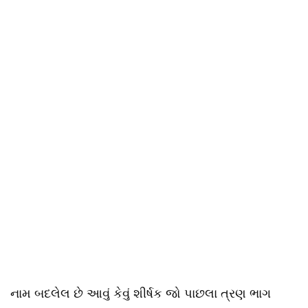
નામ બદલેલ છે આવું કેવું શીર્ષક જો પાછલા ત્રણ ભાગ