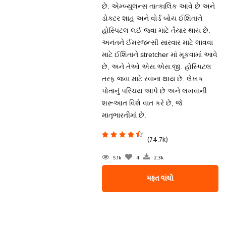
છે. એમ્બ્યુલન્સ તાત્કાલિક આવે છે અને
ડોક્ટર શાહ અને વોર્ડ બોય ઈશિતાને
હોસ્પિટલ લઈ જવા માટે તૈયાર થાય છે.
અનંતને ઈમરજન્સી સારવાર માટે લાવવા
માટે ઈશિતાને stretcher માં મૂકવામાં આવે
છે, અને તેઓ એસ.એસ.જી. હોસ્પિટલ
તરફ જવા માટે રવાના થાય છે. લેખક
પોતાનું પરિચય આપે છે અને લખવાની
શરૂઆત વિશે વાત કરે છે, જે
માતૃભારતીમાં છે.
(74.7k)
5.1k
4
2.3k
મફત વાંચો