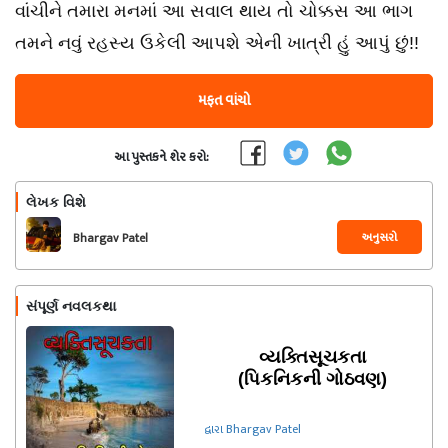
વાંચીને તમારા મનમાં આ સવાલ થાય તો ચોક્કસ આ ભાગ
તમને નવું રહસ્ય ઉકેલી આપશે એની ખાત્રી હું આપું છું!!
મફત વાંચો
આ પુસ્તકને શેર કરો:
લેખક વિશે
અનુસરો
Bhargav Patel
સંપૂર્ણ નવલકથા
વ્યક્તિસૂચકતા
(પિકનિકની ગોઠવણ)
દ્વારા Bhargav Patel