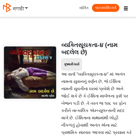
☰
લૉગિન
मराठी
મફત પ્રકાશિત કરો
વ્યક્તિસૂચકતા-૪ (નામ
બદલેલ છે)
ગુજરાતી વાર્તા
આ વાર્તા "વ્યક્તિસૂચકતા-૪" માં અનંત
નામના યુવાનનું વર્ણન છે, જે ઈશિતા
નામની યુવતીના ઘરમાં પ્રવેશે છે અને
જોઈ શકે છે કે ઈશિતા માર્બલના ફર્શ પર
બેભાન પડી છે. તે તરત જ ૧૦૮ પર ફોન
કરીને તાત્કાલિક એમ્બ્યુલન્સની મદદ
માગે છે. ઈશિતાના માથામાંથી લોહી
નીકળતું હોવાથી અનંત એના માટે
પ્રાથમિક સારવાર આપવા માટે પ્રયાસ કરે