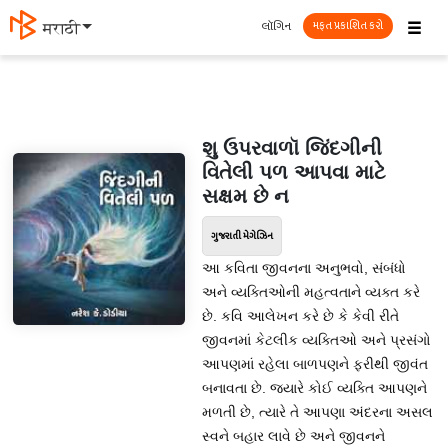
☰
લૉગિન
मराठी
મફત પ્રકાશિત કરો
શુ ઉપરવાળૉ જિંદગીની
વિતેલી પળ આપવા માટે
સક્ષમ છે ન
ગુજરાતી મેગેઝિન
આ કવિતા જીવનના અનુભવો, સંબંધો
અને વ્યક્તિઓની મહત્વતાને વ્યક્ત કરે
છે. કવિ આલેખન કરે છે કે કેવી રીતે
જીવનમાં કેટલીક વ્યક્તિઓ અને પ્રસંગો
આપણમાં રહેલા બાળપણને ફરીથી જીવંત
બનાવતા છે. જ્યારે કોઈ વ્યક્તિ આપણને
મળતી છે, ત્યારે તે આપણા અંદરના અસલ
સ્વને બહાર લાવે છે અને જીવનને