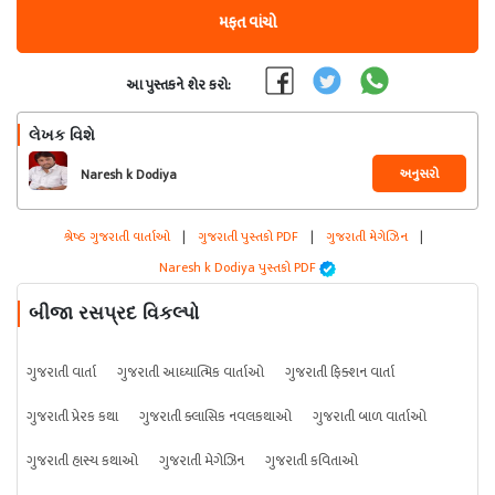
મફત વાંચો
આ પુસ્તકને શેર કરો:
લેખક વિશે
અનુસરો
Naresh k Dodiya
શ્રેષ્ઠ ગુજરાતી વાર્તાઓ
|
ગુજરાતી પુસ્તકો PDF
|
ગુજરાતી મેગેઝિન
|
Naresh k Dodiya પુસ્તકો PDF
બીજા રસપ્રદ વિકલ્પો
ગુજરાતી વાર્તા
ગુજરાતી આધ્યાત્મિક વાર્તાઓ
ગુજરાતી ફિક્શન વાર્તા
ગુજરાતી પ્રેરક કથા
ગુજરાતી ક્લાસિક નવલકથાઓ
ગુજરાતી બાળ વાર્તાઓ
ગુજરાતી હાસ્ય કથાઓ
ગુજરાતી મેગેઝિન
ગુજરાતી કવિતાઓ