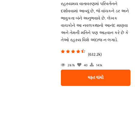
રહસ્યમય વાતાવરણમાં પરિવર્તનને
દર્શાવવામાં આવ્યું છે, જે વાંચકને ડર અને
ભાવુકતા બંને અનુભવાવે છે. લેખક
વાચકોને આ નવલકથાનો આનંદ માણવા
અને તેમની મતિને પણ આહ્વાન કરે છે કે
તેઓ રહસ્ય વિશે અંદાજ ન લગાડે.
(632.2k)
29.7k
40
14.1k
મફત વાંચો