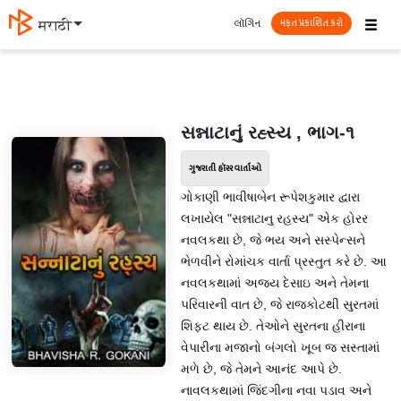
☰
લૉગિન
मराठी
મફત પ્રકાશિત કરો
સન્નાટાનું રહ્સ્ય , ભાગ-૧
ગુજરાતી હૉરર વાર્તાઓ
ગોકાણી ભાવીષાબેન રૂપેશકુમાર દ્વારા
લખાયેલ "સન્નાટાનુ રહસ્ય" એક હોરર
નવલકથા છે, જે ભય અને સસ્પેન્સને
ભેળવીને રોમાંચક વાર્તા પ્રસ્તુત કરે છે. આ
નવલકથામાં અજય દેસાઇ અને તેમના
પરિવારની વાત છે, જે રાજકોટથી સુરતમાં
શિફટ થાય છે. તેઓને સુરતના હીરાના
વેપારીના મજાનો બંગલો ખૂબ જ સસ્તામાં
મળે છે, જે તેમને આનંદ આપે છે.
નાવલકથામાં જિંદગીના નવા પડાવ અને