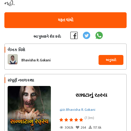
નહી.
મફત વાંચો
આ પુસ્તકને શેર કરો:
લેખક વિશે
અનુસરો
Bhavisha R. Gokani
સંપૂર્ણ નવલકથા
સન્નાટાનું રહ્સ્ય
દ્વારા Bhavisha R. Gokani
(7.3m)
306.1k
264
117.6k