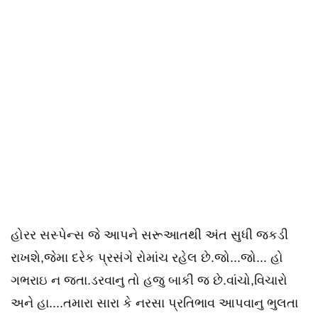
હોરર સસ્પેન્સ જે આપને સરૂઆતથી અંત સુધી જકડી
રાખશે,જેમા દરેક પ્રસંગે રોમાંચ રહેલ છે.જો...જો... હો
ગભરાઇ ન જતા.ડરવાનુ તો હજુ બાકી જ છે.વાંચો,વિચારો
અને હા....તમારા સારા કે નરસા પ્રતિભાવ આપવાનુ ભુલતા