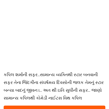
કપિલ શર્માની સફર..સામાન્ય વ્યક્તિથી સ્ટાર બનવાની
સફર તેના જિંદગીના સંઘર્ષમય દિવસોની જલક તેમનું સ્ટાર
બન્યા બાદનું જીવન।.. અત થી ઇતિ સુધીની સફર.. જાણો
સામાન્ય કપિલથી કોમેડી નાઈટસ વિથ કપિલ