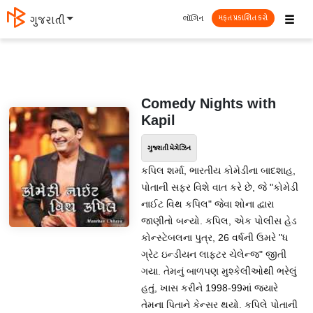
☰
લૉગિન
ગુજરાતી
મફત પ્રકાશિત કરો
Comedy Nights with
Kapil
ગુજરાતી મેગેઝિન
કપિલ શર્મા, ભારતીય કોમેડીના બાદશાહ,
પોતાની સફર વિશે વાત કરે છે, જે "કોમેડી
નાઈટ વિથ કપિલ" જેવા શોના દ્વારા
જાણીતો બન્યો. કપિલ, એક પોલીસ હેડ
કોન્સ્ટેબલના પુત્ર, 26 વર્ષની ઉમરે "ધ
ગ્રેટ ઇન્ડીયન લાફ્ટર ચેલેન્જ" જીતી
ગયા. તેમનું બાળપણ મુશ્કેલીઓથી ભરેલું
હતું, ખાસ કરીને 1998-99માં જ્યારે
તેમના પિતાને કેન્સર થયો. કપિલે પોતાની