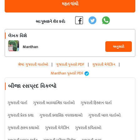
મફત વાંચો
આ પુસ્તકને શેર કરો:
લેખક વિશે
અનુસરો
Manthan
શ્રેષ્ઠ ગુજરાતી વાર્તાઓ
|
ગુજરાતી પુસ્તકો PDF
|
ગુજરાતી મેગેઝિન
|
Manthan પુસ્તકો PDF
બીજા રસપ્રદ વિકલ્પો
ગુજરાતી વાર્તા
ગુજરાતી આધ્યાત્મિક વાર્તાઓ
ગુજરાતી ફિક્શન વાર્તા
ગુજરાતી પ્રેરક કથા
ગુજરાતી ક્લાસિક નવલકથાઓ
ગુજરાતી બાળ વાર્તાઓ
ગુજરાતી હાસ્ય કથાઓ
ગુજરાતી મેગેઝિન
ગુજરાતી કવિતાઓ