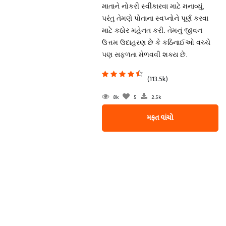
માતાને નોકરી સ્વીકારવા માટે મનાવ્યું,
પરંતુ તેમણે પોતાના સ્વપ્નોને પૂર્ણ કરવા
માટે કઠોર મહેનત કરી. તેમનું જીવન
ઉત્તમ ઉદાહરણ છે કે કઠિનાઈઓ વચ્ચે
પણ સફળતા મેળવવી શક્ય છે.
(113.5k)
8k
5
2.5k
મફત વાંચો