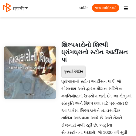
☰
લૉગિન
मराठी
મફત પ્રકાશિત કરો
શિલ્પકારોનો શિલ્પી
ધ્રાંગધ્રાનો સ્ટોન આર્ટીસન
પા
ગુજરાતી મેગેઝિન
ધ્રાંગધ્રાનો સ્ટોન આર્ટીસન પાર્ક, જે
સોમનાથ અને દ્વારકાધીશના મંદિરોના
નવનિર્માણમાં ઉપયોગ થતો છે, આ ક્ષેત્રમાં
સંસ્કૃતિ અને શિલ્પકલા માટે પ્રખ્યાત છે.
આ પાર્કમાં શિલ્પકારોને વ્યાવસાયિક
તાલિમ આપવામાં આવે છે અને તેમને
રોજગારી મળી રહી છે. અહીંના
સેન્ડસ્ટોનના પથ્થરો, જે 1000 વર્ષ સુધી