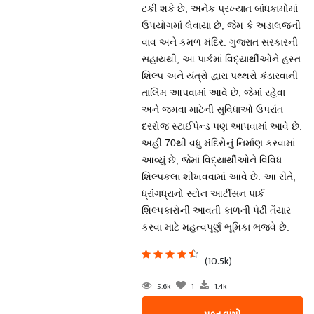
ટકી શકે છે, અનેક પ્રખ્યાત બાંધકામોમાં
ઉપયોગમાં લેવાયા છે, જેમ કે અડાલજની
વાવ અને કમળ મંદિર. ગુજરાત સરકારની
સહાયથી, આ પાર્કમાં વિદ્યાર્થીઓને હસ્ત
શિલ્પ અને યંત્રો દ્વારા પથ્થરો કંડારવાની
તાલિમ આપવામાં આવે છે, જેમાં રહેવા
અને જમવા માટેની સુવિધાઓ ઉપરાંત
દરરોજ સ્ટાઈપેન્ડ પણ આપવામાં આવે છે.
અહીં 70થી વધુ મંદિરોનું નિર્માણ કરવામાં
આવ્યું છે, જેમાં વિદ્યાર્થીઓને વિવિધ
શિલ્પકલા શીખવવામાં આવે છે. આ રીતે,
ધ્રાંગધ્રાનો સ્ટોન આર્ટીસન પાર્ક
શિલ્પકારોની આવતી કાળની પેઢી તૈયાર
કરવા માટે મહત્વપૂર્ણ ભૂમિકા ભજવે છે.
(10.5k)
5.6k
1
1.4k