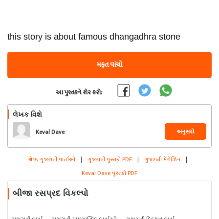
this story is about famous dhangadhra stone
મફત વાંચો
આ પુસ્તકને શેર કરો:
લેખક વિશે
અનુસરો
Keval Dave
શ્રેષ્ઠ ગુજરાતી વાર્તાઓ
|
ગુજરાતી પુસ્તકો PDF
|
ગુજરાતી મેગેઝિન
|
Keval Dave પુસ્તકો PDF
બીજા રસપ્રદ વિકલ્પો