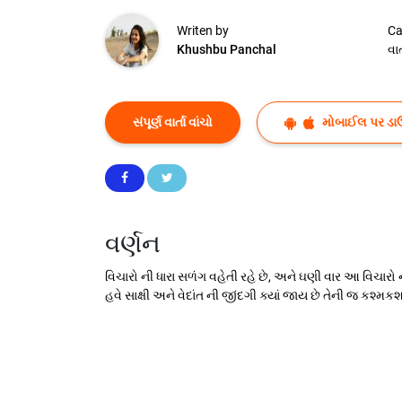
Writen by
Ca
Khushbu Panchal
વાર્
સંપૂર્ણ વાર્તા વાંચો
મોબાઈલ પર ડા
વર્ણન
વિચારો ની ધારા સળંગ વહેતી રહે છે, અને ઘણી વાર આ વિચારો 
હવે સાક્ષી અને વેદાંત ની જીંદગી ક્યાં જાય છે તેની જ કશ્મક