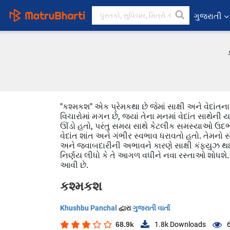
ગુજરાતી
"કશ્મકશ" એક પ્રેમકથા છે જેમાં સાક્ષી અને વેદાંતન
વિચારોમાં મગન છે, જ્યાં તેના મનમાં વેદાંત સાથેની
ઊંડો હતો, પરંતુ સમય સાથે કેટલીક સમસ્યાઓ ઉદભવી 
વેદાંત શાંત અને ગંભીર સ્વભાવ ધરાવતો હતો. તેમનો 
અને જવાબદારીની અભાવને કારણે સાક્ષી કંફ્યુઝ થઈ ગ
નિર્ણય લીધો કે તે આગળ વધીને નવા રસ્તાઓ શોધશે. 
આવી છે.
કશ્મકશ
Khushbu Panchal
દ્વારા
ગુજરાતી વાર્તા
68.9k
1.8k
Downloads