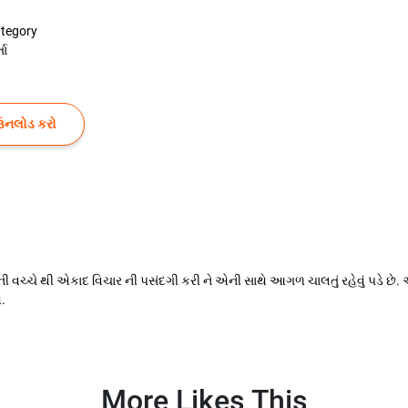
tegory
તા
ઉનલોડ કરો
ની વચ્ચે થી એકાદ વિચાર ની પસંદગી કરી ને એની સાથે આગળ ચાલતું રહેવું પડે છે. આ
શ.
More Likes This