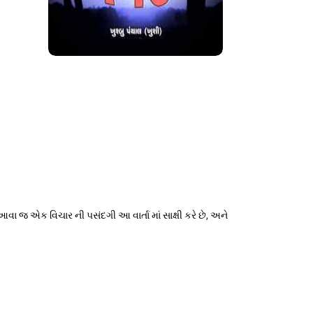
વા જ એક વિચાર ની પસંદગી આ વાર્તા માં સાક્ષી કરે છે, અને