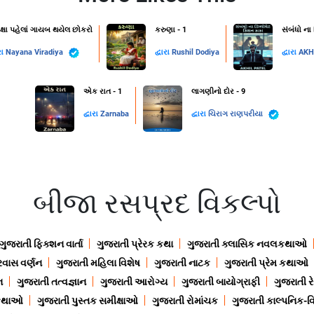
ક્ષા પહેલાં ગાયબ થયેલ છોકરો
કરુણા - 1
સંબંધો ના
રા
Nayana Viradiya
દ્વારા
Rushil Dodiya
દ્વારા
AKH
એક રાત - 1
લાગણીનો દોર - 9
દ્વારા
Zarnaba
દ્વારા
ચિરાગ રાણપરીયા
બીજા રસપ્રદ વિકલ્પો
ગુજરાતી ફિક્શન વાર્તા
ગુજરાતી પ્રેરક કથા
ગુજરાતી ક્લાસિક નવલકથાઓ
રવાસ વર્ણન
ગુજરાતી મહિલા વિશેષ
ગુજરાતી નાટક
ગુજરાતી પ્રેમ કથાઓ
ન
ગુજરાતી તત્વજ્ઞાન
ગુજરાતી આરોગ્ય
ગુજરાતી બાયોગ્રાફી
ગુજરાતી ર
 કથાઓ
ગુજરાતી પુસ્તક સમીક્ષાઓ
ગુજરાતી રોમાંચક
ગુજરાતી કાલ્પનિક-વિ