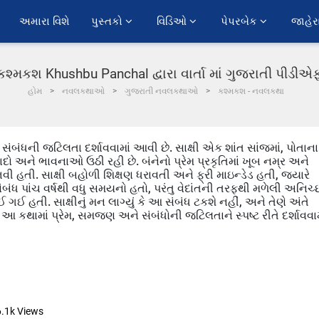
અમારા વિશે
પુસ્તકો 
વિડિઓ 
પેપરબેક 
જાહેર
કશ્મકશ Khushbu Panchal દ્વારા વાર્તા માં ગુજરાતી પીડીએ
હોમ
નવલકથાઓ
ગુજરાતી નવલકથાઓ
કશ્મકશ - નવલકથા
ા સંબંધની જટિલતા દર્શાવવામાં આવી છે. સાક્ષી એક શાંત સાંજમાં, પોતાના
 યાદો અને ભાવનાઓ ઉઠી રહી છે. બંનેનો પ્રેમ પ્રકૃતિમાં ખૂબ નમ્ર અને
હતી. સાક્ષી બહોળી શિક્ષણ ધરાવતી અને ફ્રી માઇન્ડેડ હતી, જ્યારે
સંબંધ પાંચ વર્ષથી વધુ સમયનો હતો, પરંતુ વેદાંતની તરફથી મળેલી અનિચ્
ઈ હતી. સાક્ષીનું મન લાગ્યું કે આ સંબંધ ટકશે નહીં, અને તેણે અંતે
આ કથામાં પ્રેમ, સમજણ અને સંબંધોની જટિલતાને સ્પષ્ટ રીતે દર્શાવવામ
6.1k
Views