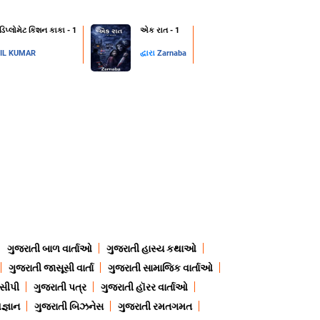
 ડિપ્લોમેટ કિશન કાકા - 1
એક રાત - 1
IL KUMAR
દ્વારા
Zarnaba
ગુજરાતી બાળ વાર્તાઓ
ગુજરાતી હાસ્ય કથાઓ
ગુજરાતી જાસૂસી વાર્તા
ગુજરાતી સામાજિક વાર્તાઓ
ેસીપી
ગુજરાતી પત્ર
ગુજરાતી હૉરર વાર્તાઓ
જ્ઞાન
ગુજરાતી બિઝનેસ
ગુજરાતી રમતગમત