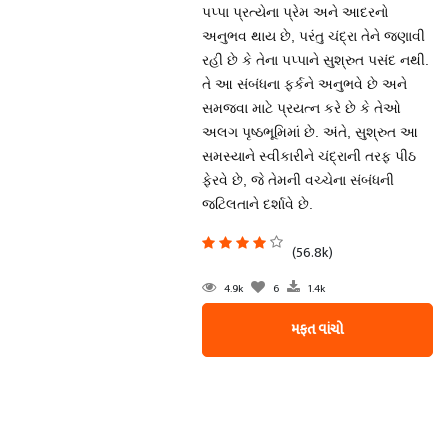
પપ્પા પ્રત્યેના પ્રેમ અને આદરનો
અનુભવ થાય છે, પરંતુ ચંદ્રા તેને જણાવી
રહી છે કે તેના પપ્પાને સુશ્રુત પસંદ નથી.
તે આ સંબંધના ફર્કને અનુભવે છે અને
સમજવા માટે પ્રયત્ન કરે છે કે તેઓ
અલગ પૃષ્ઠભૂમિમાં છે. અંતે, સુશ્રુત આ
સમસ્યાને સ્વીકારીને ચંદ્રાની તરફ પીઠ
ફેરવે છે, જે તેમની વચ્ચેના સંબંધની
જટિલતાને દર્શાવે છે.
(56.8k)
4.9k
6
1.4k
મફત વાંચો