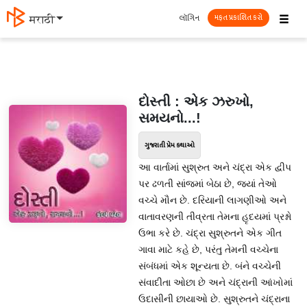
☰
લૉગિન
मराठी
મફત પ્રકાશિત કરો
દોસ્તી : એક ઝરુખો,
સમયનો...!
ગુજરાતી પ્રેમ કથાઓ
આ વાર્તામાં સુશ્રુત અને ચંદ્રા એક દ્વીપ
પર ઢળતી સાંજમાં બેઠા છે, જ્યાં તેઓ
વચ્ચે મૌન છે. દરિયાની લાગણીઓ અને
વાતાવરણની તીવ્રતા તેમના હૃદયમાં પ્રશ્નો
ઉભા કરે છે. ચંદ્રા સુશ્રુતને એક ગીત
ગાવા માટે કહે છે, પરંતુ તેમની વચ્ચેના
સંબંધમાં એક શૂન્યતા છે. બંને વચ્ચેની
સંવાદીતા ઓછા છે અને ચંદ્રાની આંખોમાં
ઉદાસીની છાયાઓ છે. સુશ્રુતને ચંદ્રાના