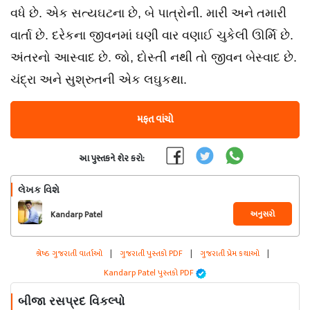
વધે છે. એક સત્યઘટના છે, બે પાત્રોની. મારી અને તમારી
વાર્તા છે. દરેકના જીવનમાં ઘણી વાર વણાઈ ચુકેલી ઊર્મિ છે.
અંતરનો આસ્વાદ છે. જો, દોસ્તી નથી તો જીવન બેસ્વાદ છે.
ચંદ્રા અને સુશ્રુતની એક લઘુકથા.
મફત વાંચો
આ પુસ્તકને શેર કરો:
લેખક વિશે
અનુસરો
Kandarp Patel
શ્રેષ્ઠ ગુજરાતી વાર્તાઓ
|
ગુજરાતી પુસ્તકો PDF
|
ગુજરાતી પ્રેમ કથાઓ
|
Kandarp Patel પુસ્તકો PDF
બીજા રસપ્રદ વિકલ્પો