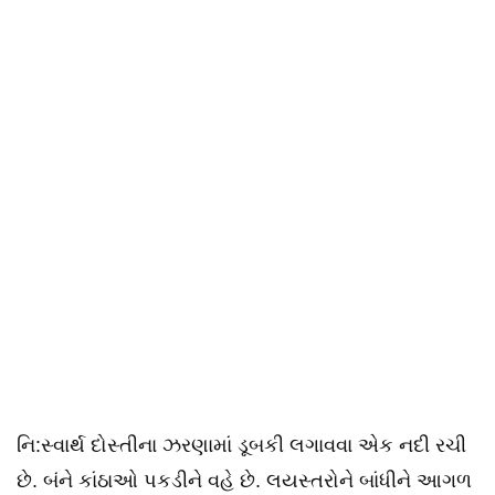
નિ:સ્વાર્થ દોસ્તીના ઝરણામાં ડૂબકી લગાવવા એક નદી રચી
છે. બંને કાંઠાઓ પકડીને વહે છે. લયસ્તરોને બાંધીને આગળ