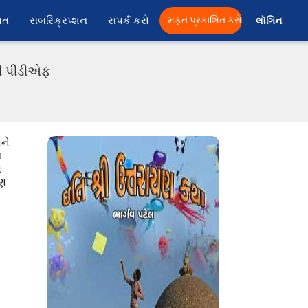
ાત
સબસ્ક્રિપ્શન
સંપર્ક કરો
મફત પ્રકાશિત કરો
લૉગિન 
તી પીડીએફ
સને
આ
ો
યણ