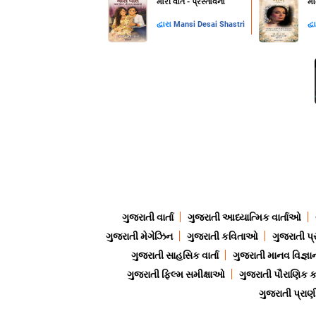
મારી વાત - પ્રસ્તાવના
મૌ
દ્વારા
Mansi Desai Shastri
દ્વ
ગુજરાતી વાર્તા
ગુજરાતી આધ્યાત્મિક વાર્તાઓ
ગુજરાતી મેગેઝિન
ગુજરાતી કવિતાઓ
ગુજરાતી પ્
ગુજરાતી સાહસિક વાર્તા
ગુજરાતી માનવ વિજ્ઞા
ગુજરાતી ફિલ્મ સમીક્ષાઓ
ગુજરાતી પૌરાણિક
ગુજરાતી પ્ર