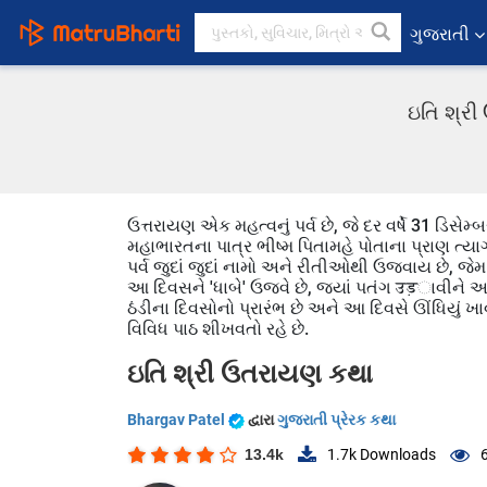
ગુજરાતી
ઇતિ શ્રી
ઉત્તરાયણ એક મહત્વનું પર્વ છે, જે દર વર્ષે 31 ડિસેમ
મહાભારતના પાત્ર ભીષ્મ પિતામહે પોતાના પ્રાણ ત્યાગ
પર્વ જુદાં જુદાં નામો અને રીતીઓથી ઉજવાય છે, જેમ 
આ દિવસને 'ધાબે' ઉજવે છે, જ્યાં પતંગ उड़ાવીને
ઠંડીના દિવસોનો પ્રારંભ છે અને આ દિવસે ઊંધિયું 
વિવિધ પાઠ શીખવતો રહે છે.
ઇતિ શ્રી ઉતરાયણ કથા
Bhargav Patel
દ્વારા
ગુજરાતી પ્રેરક કથા
13.4k
1.7k
Downloads