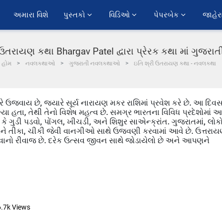
અમારા વિશે
પુસ્તકો 
વિડિઓ 
પેપરબેક 
જાહેર
 ઉતરાયણ કથા Bhargav Patel દ્વારા પ્રેરક કથા માં ગુજરા
હોમ
નવલકથાઓ
ગુજરાતી નવલકથાઓ
ઇતિ શ્રી ઉતરાયણ કથા - નવલકથા
્બરે ઉજવાય છે, જ્યારે સૂર્ય નારાયણ મકર રાશિમાં પ્રવેશ કરે છે. આ દિવ
્યા હતા, તેથી તેનો વિશેષ મહત્વ છે. સમગ્ર ભારતના વિવિધ પ્રદેશોમાં 
કે ગુડી પડવો, પોંગલ, ખીચડી, અને શિશુર સાએન્ક્રાંત. ગુજરાતમાં, લોક
 અને તીકા, ચીકી જેવી વાનગીઓ સાથે ઉજવણી કરવામાં આવે છે. ઉત્તરા
ખાવાનો રીવાજ છે. દરેક ઉત્સવ જીવન સાથે જોડાયેલો છે અને આપણને
6.7k
Views