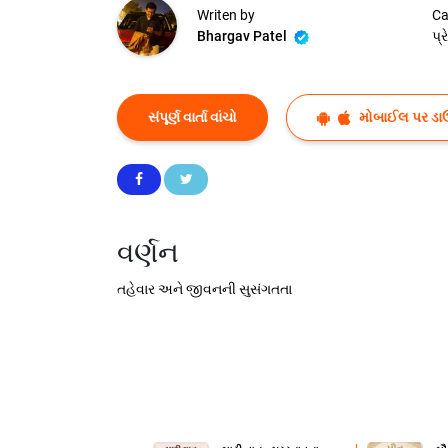
Writen by
Ca
Bhargav Patel
પ્
સંપૂર્ણ વાર્તા વાંચો
મોબાઈલ પર ડા
વર્ણન
તહેવાર અને જીવનની સુસંગતતા