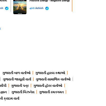
્માસમી
Positive Energy - Negative Energy
ish
દ્વારા
Ashish
l
ગુજરાતી બાળ વાર્તાઓ
ગુજરાતી હાસ્ય કથાઓ
ગુજરાતી જાસૂસી વાર્તા
ગુજરાતી સામાજિક વાર્તાઓ
ેસીપી
ગુજરાતી પત્ર
ગુજરાતી હૉરર વાર્તાઓ
જ્ઞાન
ગુજરાતી બિઝનેસ
ગુજરાતી રમતગમત
ી ક્રાઇમ વાર્તા