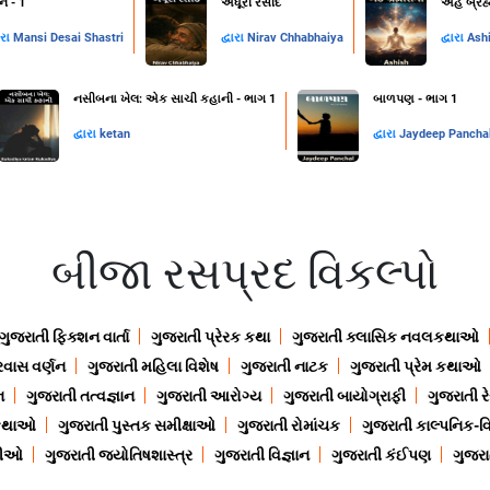
ન - 1
અધૂરી રસીદ
અહં બ્રહ
ારા
Mansi Desai Shastri
દ્વારા
Nirav Chhabhaiya
દ્વારા
Ash
નસીબના ખેલ: એક સાચી કહાની - ભાગ 1
બાળપણ - ભાગ 1
દ્વારા
ketan
દ્વારા
Jaydeep Pancha
બીજા રસપ્રદ વિકલ્પો
ગુજરાતી ફિક્શન વાર્તા
ગુજરાતી પ્રેરક કથા
ગુજરાતી ક્લાસિક નવલકથાઓ
રવાસ વર્ણન
ગુજરાતી મહિલા વિશેષ
ગુજરાતી નાટક
ગુજરાતી પ્રેમ કથાઓ
ન
ગુજરાતી તત્વજ્ઞાન
ગુજરાતી આરોગ્ય
ગુજરાતી બાયોગ્રાફી
ગુજરાતી ર
 કથાઓ
ગુજરાતી પુસ્તક સમીક્ષાઓ
ગુજરાતી રોમાંચક
ગુજરાતી કાલ્પનિક-વિ
ાણીઓ
ગુજરાતી જ્યોતિષશાસ્ત્ર
ગુજરાતી વિજ્ઞાન
ગુજરાતી કંઈપણ
ગુજરાત