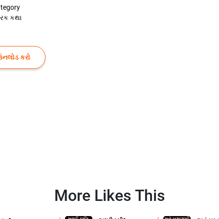
tegory
રેરક કથા
ઉનલોડ કરો
More Likes This