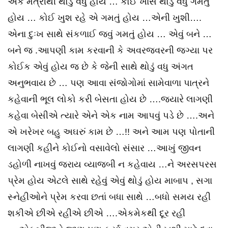
એક મૈત્રીથી થોડું વધુ હોય … કોઈ ખાસ થોડું વધુ ગમતું
હોય … કોઈ ખુશ રહે એ ગમતું હોય …એની ખુશી….
એના દુઃખ સાથે સંકળાઈ જવું ગમતું હોય … એવું બને …
બને જ .આપણી કામ કરવાની કે અવરજવરની જગ્યા પર
કોઈક એવું હોય જ છે કે જેની સાથે થોડું વધુ અંગત
અનુભવાય છે … પણ આવા સંજોગોમાં સામેવાળા પાત્રને
કહેવાની ભૂલ લોકો કરી બેસતા હોય છે ….જયારે લાગણી
કહેવા બેસીએ ત્યારે એને એક નામ આપવું પડે છે ….અને
એ ખરેખર બહુ અઘરું કામ છે …!! અને આમ પણ પોતાની
લાગણી કહીને કોઈનો વસાવેલો સંસાર …આખું જીવન
ડહોળી નાખવું જરાય વ્યાજબી ન કહેવાય …ને અરસપરસ
પ્રેમ હોય એટલે સાથે રહેવું એવું થોડું હોય માબાપ , સગા
સ્નેહીઓને પ્રેમ કરવા છતાં બધા સાથે …બધો સમય રહી
શકીએ છીએ રહીએ છીએ ….એકમેકથી દૂર રહી