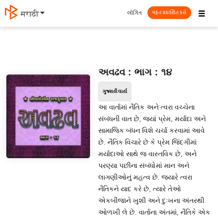
☰
લૉગિન
தமிழ்
મફત પ્રકાશિત કરો
અવઢવ : ભાગ : ૧૪
ગુજરાતી વાર્તા
આ વાર્તામાં નૈતિક અને ત્વરા વચ્ચેના
સંબંધની વાત છે, જ્યાં પ્રેમ, મર્યાદા અને
સામાજિક બંધન વિશે ચર્ચા કરવામાં આવે
છે. નૈતિક વિચારે છે કે પ્રેમ જિંદગીમાં
મર્યાદાઓ સાથે જ વાસ્તવિક છે, અને
પરણ્યા પછીના સંબંધોમાં માન અને
લાગણીઓનું મહત્વ છે. જ્યારે ત્વરા
નૈતિકને યાદ કરે છે, ત્યારે તેઓ
એકબીજાને ખુશી અને દુઃખના અંતરથી
ઓળખી લે છે. વાર્તાના અંતમાં, નૈતિકે એક