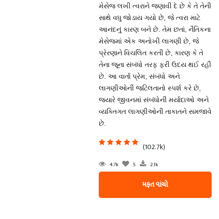
મેસેજ લખી ત્વરાને જણાવી દે છે કે તે તેની
સાથે વધુ જોડાય ગયો છે, જે ત્વરા માટે
આનંદનું કારણ બને છે. તેમ છતાં, નૈતિકના
મેસેજમાં એક અનોખી લાગણી છે, જે
પ્રેરણાને વિચલિત કરતી છે, કારણ કે તે
તેના જૂના સંબંધો તરફ ફરી ઉદય થઈ રહી
છે. આ વાર્તા પ્રેમ, સંબંધો અને
લાગણીઓની જટિલતાનો સ્પર્શ કરે છે,
જ્યારે જીવનમાં સંબંધોની મર્યાદાઓ અને
વ્યક્તિગત લાગણીઓની તાકાતને સમજાવે
છે.
(102.7k)
4.7k
5
2.1k
મફત વાંચો