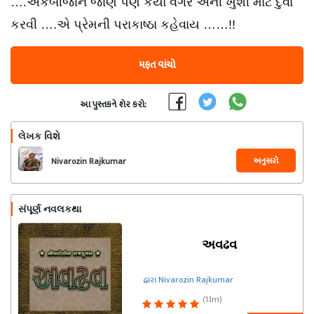
….એકબીજાને જાણ પણ કર્યા વગર એની ખુશી માટે દુવા
કરવી ….એ પ્રેમની પરાકાષ્ઠા કહેવાય ……!!
મફત વાંચો
આ પુસ્તકને શેર કરો:
લેખક વિશે
અનુસરો
Nivarozin Rajkumar
સંપૂર્ણ નવલકથા
અવઢવ
દ્વારા Nivarozin Rajkumar
(1.1m)