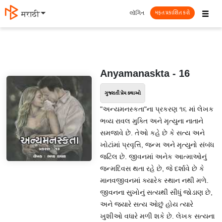
☰
લૉગિન
मराठी
મફત પ્રકાશિત કરો
Anyamanaskta - 16
ગુજરાતી પ્રેમ કથાઓ
"અન્યમનસ્કતા"ના પ્રકરણ ૧૬ માં લેખક
ભવ્ય રાવલ મુક્તિ અને મૃત્યુના નાતાને
સમજાવે છે. તેઓ કહે છે કે સત્ય અને
ખોટાંમાં પ્રવૃત્તિ, જન્મ અને મૃત્યુનો સંબંધ
જટિલ છે. જીવનમાં અનેક આત્માઓનું
જન્મદિવસ થતા રહે છે, જે દર્શાવે છે કે
માનવજીવનમાં ક્યારેક સ્થાન નથી મળે.
જીવનના સુખોનું સત્યથી સીધું જોડાણ છે,
અને જ્યારે સત્ય ઓછું હોય ત્યારે
ખુશીઓ વધારે મળી શકે છે. લેખક સત્યના