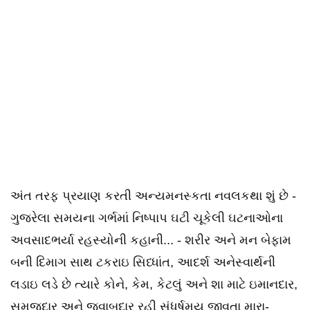
અંત તરફ પ્રયાણ કરતી અન્યમનસ્કતા નવલકથા શું છે -
ગુજરેલા સમયના ગર્ભમાં નિષ્પાપ ઘટી ચૂકેલી ઘટનાઓના
અવસાદભર્યા રહસ્યોની કહાની... - શરીર અને મન બેફામ
બની દિમાગ સાથ ટકરાઇ સિધ્ધાંત, આદર્શ અનેસ્વાર્થની
લડાઇ લડે છે ત્યારે કોને, કેમ, કેટલું અને શા માટે ઇમાનદાર,
સમજદાર અને જવાબદાર રહી સંધર્ષમય જીવતા મારા-