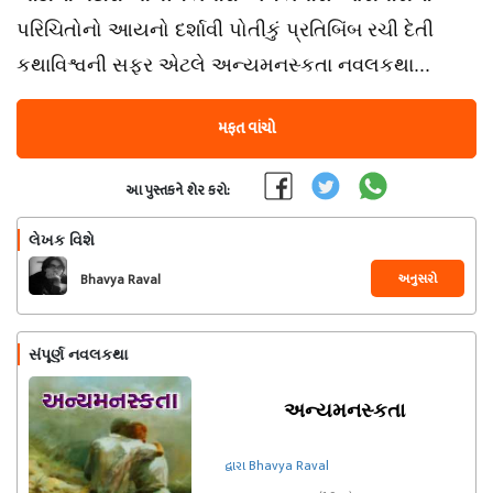
પરિચિતોનો આયનો દર્શાવી પોતીકું પ્રતિબિંબ રચી દેતી
કથાવિશ્વની સફર એટલે અન્યમનસ્કતા નવલકથા...
મફત વાંચો
આ પુસ્તકને શેર કરો:
લેખક વિશે
અનુસરો
Bhavya Raval
સંપૂર્ણ નવલકથા
અન્યમનસ્કતા
દ્વારા Bhavya Raval