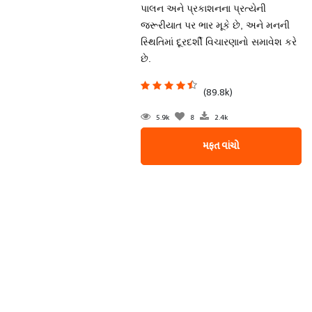
પાલન અને પ્રકાશનના પ્રત્યેની
જરૂરીયાત પર ભાર મૂકે છે, અને મનની
સ્થિતિમાં દૂરદર્શી વિચારણાનો સમાવેશ કરે
છે.
(89.8k)
5.9k
8
2.4k
મફત વાંચો