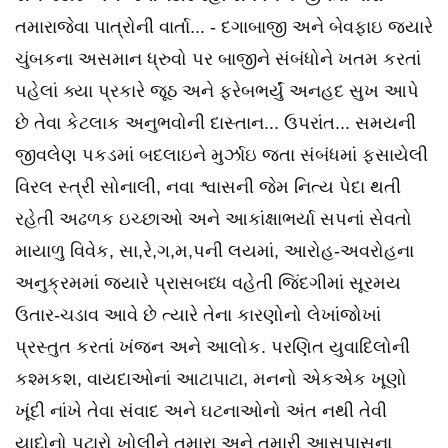
તમારાજેવા પાત્રોની વાર્તા... - દગાબાજી અને બેવફાઇ જ્યારે
ચુંબકના અસમાન ધ્રુવો પર બાજીને સંબંધોને ખતમ કરતાં
પહેલાં ક્યા પ્રકારે જૂઠ અને ફરેબભર્યું અનહદ સુખ આપે
છે તેવા કેટલાક અનુભવોની દાસ્તાન... ઉપરાંત... સમયની
જીવલેણ પકડમાં બદલાઇને મુર્ઝાઇ જતા સંબંધમાં ફસાયેલી
વિરલ સ્ત્રી સોનાલી, નવા શ્વાસની જેમ નિત્ય પેદા થતી
રહેતી અઢળક ઇચ્છાઓ અને આકાંક્ષાભર્યા સપનાં સેવતો
માયાળુ વિવેક, સા,રે,ગ,મ,પની લયમાં, આરોહ-અવરોહના
અનુક્રમમાં જ્યારે પ્રાસબધ્ધ વહેતી જિંદગીમાં સૂરમય
ઉતાર-ચડાવ આવે છે ત્યારે તેના કારણોનો લેખાંજોખાં
પ્રસ્તુત કરતાં ખંજન અને આલોક. પરણિત યુવાદિલોની
કશ્મકશ, વાયદાઓનાં આટાપાટા, મનનો એકએક ખૂણો
ખૂંદી નાંખે તેવા સંવાદ અને ઘટનાઓનો અંત નથી તેવી
યાદોનો પટારો ખોલીને તમારા અને તમારી આસપાસના