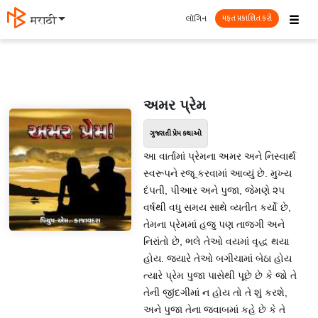
☰
લૉગિન
मराठी
મફત પ્રકાશિત કરો
અમર પ્રેમ
ગુજરાતી પ્રેમ કથાઓ
આ વાર્તામાં પ્રેમના અમર અને નિસ્વાર્થ
સ્વરૂપને રજૂ કરવામાં આવ્યું છે. મુખ્ય
દંપતી, પીઆર અને પુજા, જેમણે ૨૫
વર્ષથી વધુ સમય સાથે વ્યતીત કર્યો છે,
તેમના પ્રેમમાં હજુ પણ તાજગી અને
નિરાંતો છે, ભલે તેઓ વયમાં વૃદ્ધ થયા
હોય. જ્યારે તેઓ બગીચામાં બેઠા હોય
ત્યારે પ્રેમ પુજા પાસેથી પૂછે છે કે જો તે
તેની જીંદગીમાં ન હોય તો તે શું કરશે,
અને પુજા તેના જવાબમાં કહે છે કે તે