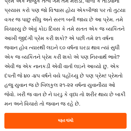
પ્રેમ એક નાજુક તત્વ ગમે તેમ મરોડો, વાળો કે તોડવાનો
પ્રયાસ કરો પણ જો વિશ્વાસ હોય એકબીજા પર તો તુટયા
વગર જ પાછુ સીધુ અને સરળ બની જાય છે આ પ્રેમ. તમે
વિચારયુ છે એવું કોઇ દિવસ કે તમે સતત એક જ વ્યકિતને
આખી જીદંગી પ્રેમ કરી શકો? એ પછી તમે ૨૧ વર્ષના
જવાન હોવ ત્યારથી લઇને ૬૦ વર્ષના ઘરડા થાવ ત્યાં સુધી
એક જ વ્યકિતને પ્રેમ કરી શકો એ પણ નિસ્વાર્થ ભાવે?
એવી જ એક નાનકડી એવી વાર્તા લઇને આવ્યો છુ. એક
દંપતી જે ૪૦ -૪પ વર્ષને વયે પહોંચ્યુ છે પણ પ્રેમ! પ્રેમતો
હજુ યુવાન જ છે બિલકુલ ૨૧-૨૨ વર્ષના યુવાનીયા ઓ
જેવો. ખરી જ વાત છે ને ઘરડુ કે વૃધ્ધ તો શરીર થાય છે બાકી
મન અને વિચારો તો જવાન જ રહે છે.
મફત વાંચો