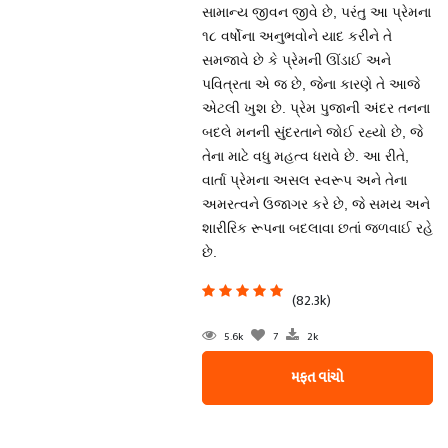
સામાન્ય જીવન જીવે છે, પરંતુ આ પ્રેમના
૧૮ વર્ષોના અનુભવોને યાદ કરીને તે
સમજાવે છે કે પ્રેમની ઊંડાઈ અને
પવિત્રતા એ જ છે, જેના કારણે તે આજે
એટલી ખુશ છે. પ્રેમ પુજાની અંદર તનના
બદલે મનની સુંદરતાને જોઈ રહ્યો છે, જે
તેના માટે વધુ મહત્વ ધરાવે છે. આ રીતે,
વાર્તા પ્રેમના અસલ સ્વરૂપ અને તેના
અમરત્વને ઉજાગર કરે છે, જે સમય અને
શારીરિક રૂપના બદલાવા છતાં જળવાઈ રહે
છે.
(82.3k)
5.6k
7
2k
મફત વાંચો