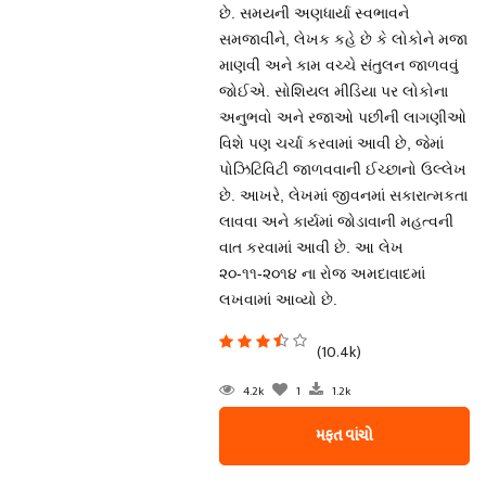
છે. સમયની અણધાર્યા સ્વભાવને
સમજાવીને, લેખક કહે છે કે લોકોને મજા
માણવી અને કામ વચ્ચે સંતુલન જાળવવું
જોઈએ. સોશિયલ મીડિયા પર લોકોના
અનુભવો અને રજાઓ પછીની લાગણીઓ
વિશે પણ ચર્ચા કરવામાં આવી છે, જેમાં
પોઝિટિવિટી જાળવવાની ઈચ્છાનો ઉલ્લેખ
છે. આખરે, લેખમાં જીવનમાં સકારાત્મકતા
લાવવા અને કાર્યમાં જોડાવાની મહત્વની
વાત કરવામાં આવી છે. આ લેખ
૨૦-૧૧-૨૦૧૪ ના રોજ અમદાવાદમાં
લખવામાં આવ્યો છે.
(10.4k)
4.2k
1
1.2k
મફત વાંચો