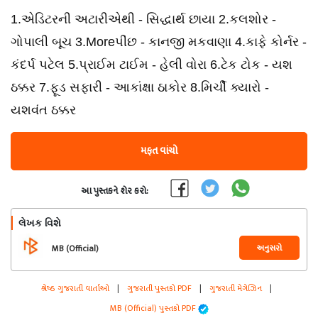
1.એડિટરની અટારીએથી - સિદ્ધાર્થ છાયા 2.કલશોર -
ગોપાલી બૂચ 3.Moreપીંછ - કાનજી મકવાણા 4.કાફે કોર્નર -
કંદર્પ પટેલ 5.પ્રાઈમ ટાઈમ - હેલી વોરા 6.ટેક ટોક - યશ
ઠક્કર 7.ફૂડ સફારી - આકાંક્ષા ઠાકોર 8.મિર્ચી ક્યારો -
યશવંત ઠક્કર
મફત વાંચો
આ પુસ્તકને શેર કરો:
લેખક વિશે
અનુસરો
MB (Official)
શ્રેષ્ઠ ગુજરાતી વાર્તાઓ
|
ગુજરાતી પુસ્તકો PDF
|
ગુજરાતી મેગેઝિન
|
MB (Official) પુસ્તકો PDF