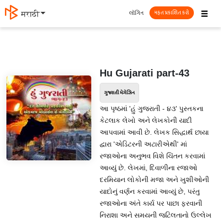
☰
લૉગિન
मराठी
મફત પ્રકાશિત કરો
Hu Gujarati part-43
ગુજરાતી મેગેઝિન
આ પૃષ્ઠમાં 'હું ગુજરાતી - ૪૩' પુસ્તકના
કેટલાક લેખો અને લેખકોની યાદી
આપવામાં આવી છે. લેખક સિદ્ધાર્થ છાયા
દ્વારા 'એડિટરની અટારીએથી' માં
રજાઓના અનુભવ વિશે ચિંતન કરવામાં
આવ્યું છે. લેખમાં, દિવાળીના રજાઓ
દરમિયાન લોકોની મજા અને ખુશીઓની
યાદોનું વર્ણન કરવામાં આવ્યું છે, પરંતુ
રજાઓના અંતે કાર્ય પર પાછા ફરવાની
નિરાશા અને સમયની જટિલતાનો ઉલ્લેખ