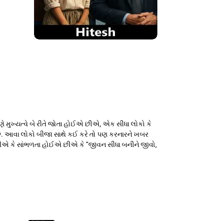
્યત્વે બે રીતે જોતા હોઈએ છીએ, એક સીધા લોકો કે
ે. આવા લોકો બીજા સાથે કઈ કરે તો પણ કરનારને ખબર
એ કે સાંભળતા હોઈએ છીએ કે “જીવન સીધા બનીને જીવો,