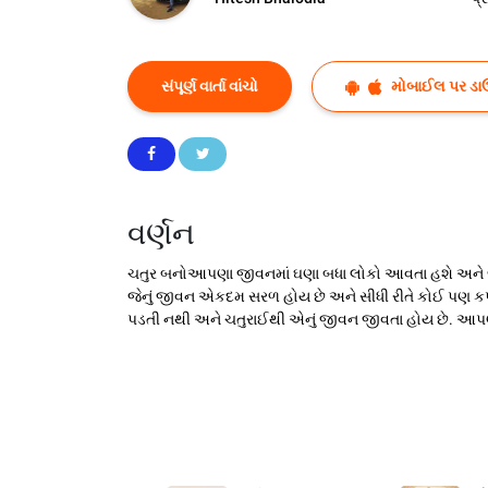
સંપૂર્ણ વાર્તા વાંચો
મોબાઈલ પર ડા
વર્ણન
ચતુર બનોઆપણા જીવનમાં ઘણા બધા લોકો આવતા હશે અને જ
જેનું જીવન એકદમ સરળ હોય છે અને સીધી રીતે કોઈ પણ ક
પડતી નથી અને ચતુરાઈથી એનું જીવન જીવતા હોય છે. આપ