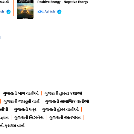
્માસમી
Positive Energy - Negative Energy
ish
દ્વારા
Ashish
l
ગુજરાતી બાળ વાર્તાઓ
ગુજરાતી હાસ્ય કથાઓ
ગુજરાતી જાસૂસી વાર્તા
ગુજરાતી સામાજિક વાર્તાઓ
ેસીપી
ગુજરાતી પત્ર
ગુજરાતી હૉરર વાર્તાઓ
જ્ઞાન
ગુજરાતી બિઝનેસ
ગુજરાતી રમતગમત
ી ક્રાઇમ વાર્તા