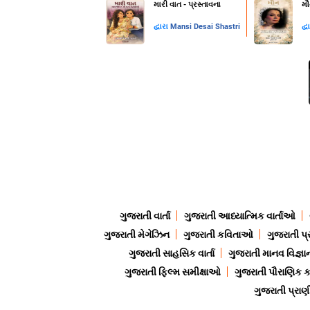
મારી વાત - પ્રસ્તાવના
મૌ
દ્વારા
Mansi Desai Shastri
દ્વ
ગુજરાતી વાર્તા
ગુજરાતી આધ્યાત્મિક વાર્તાઓ
ગુજરાતી મેગેઝિન
ગુજરાતી કવિતાઓ
ગુજરાતી પ્
ગુજરાતી સાહસિક વાર્તા
ગુજરાતી માનવ વિજ્ઞા
ગુજરાતી ફિલ્મ સમીક્ષાઓ
ગુજરાતી પૌરાણિક
ગુજરાતી પ્ર