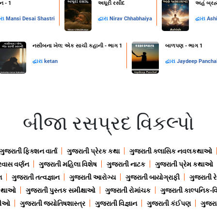
ન - 1
અધૂરી રસીદ
અહં બ્રહ
ારા
Mansi Desai Shastri
દ્વારા
Nirav Chhabhaiya
દ્વારા
Ash
નસીબના ખેલ: એક સાચી કહાની - ભાગ 1
બાળપણ - ભાગ 1
દ્વારા
ketan
દ્વારા
Jaydeep Pancha
બીજા રસપ્રદ વિકલ્પો
ગુજરાતી ફિક્શન વાર્તા
ગુજરાતી પ્રેરક કથા
ગુજરાતી ક્લાસિક નવલકથાઓ
રવાસ વર્ણન
ગુજરાતી મહિલા વિશેષ
ગુજરાતી નાટક
ગુજરાતી પ્રેમ કથાઓ
ન
ગુજરાતી તત્વજ્ઞાન
ગુજરાતી આરોગ્ય
ગુજરાતી બાયોગ્રાફી
ગુજરાતી ર
 કથાઓ
ગુજરાતી પુસ્તક સમીક્ષાઓ
ગુજરાતી રોમાંચક
ગુજરાતી કાલ્પનિક-વિ
ાણીઓ
ગુજરાતી જ્યોતિષશાસ્ત્ર
ગુજરાતી વિજ્ઞાન
ગુજરાતી કંઈપણ
ગુજરાત