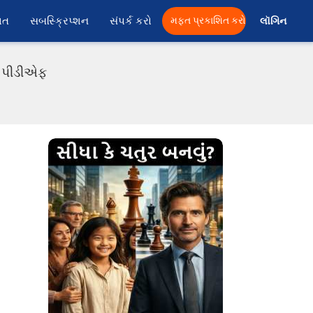
ાત
સબસ્ક્રિપ્શન
સંપર્ક કરો
મફત પ્રકાશિત કરો
લૉગિન 
તી પીડીએફ