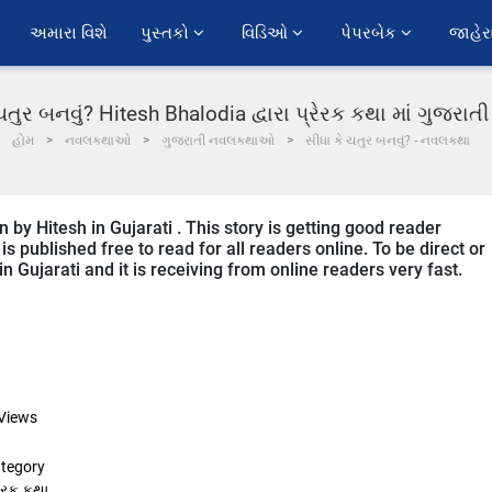
અમારા વિશે
પુસ્તકો 
વિડિઓ 
પેપરબેક 
જાહેર
ચતુર બનવું? Hitesh Bhalodia દ્વારા પ્રેરક કથા માં ગુજરા
હોમ
નવલકથાઓ
ગુજરાતી નવલકથાઓ
સીધા કે ચતુર બનવું? - નવલકથા
n by Hitesh in Gujarati . This story is getting good reader
 published free to read for all readers online. To be direct or
in Gujarati and it is receiving from online readers very fast.
Views
tegory
રેરક કથા