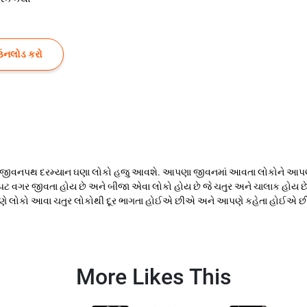
ઉનલોડ કરો
ીવનપથ દરમ્યાન ઘણા લોકો હજુ આવશે. આપણા જીવનમાં આવતા લોકોને આપણે મુખ
પટ વગર જીવતા હોય છે અને બીજા એવા લોકો હોય છે જે ચતુર અને ચાલાક હોય છ
ણે લોકો આવા ચતુર લોકોથી દૂર ભાગતા હોઈએ છીએ અને આપણે કહેતા હોઈએ છી
More Likes This