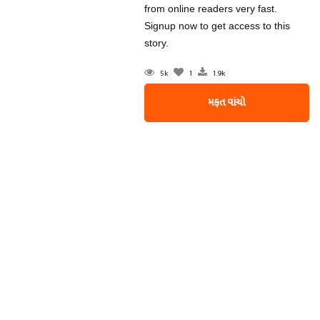
from online readers very fast.
Signup now to get access to this
story.
5k
1
1.9k
મફત વાંચો