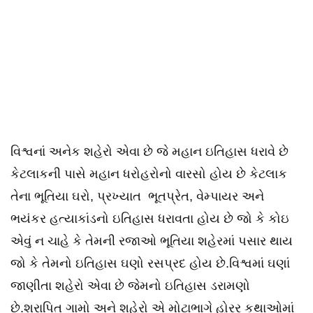
વિશ્વનાં અનેક શહેરો એવા છે જે મહાન ઇતિહાસ ધરાવે છે
કેટલાકની પાસે મહાન ધરોહરોનો વારસો હોય છે કેટલાક
તેના ભૂતિયા ઘરો, પ્રખ્યાત ભૂતપ્રેત, વેમ્પાયર અને
ભયંકર હત્યાકાંડનો ઇતિહાસ ધરાવતા હોય છે જો કે કોઇ
એવું ન ચાહે કે તેમની રજાઓ ભૂતિયા શહેરમાં પસાર થાય
જો કે તેમનો ઇતિહાસ ઘણો રસપ્રદ હોય છે.વિશ્વમાં ઘણાં
જાણીતા શહેરો એવા છે જેમનો ઇતિહાસ ડરામણો
છે.શ્રાપિત ગામો અને શહેરો એ મોટાભાગે હોરર કથાઓમાં