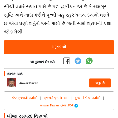
સૌથી વધારે સ્થાન પામે છે પણ હકીકત એ છે કે સમગ્ર
સૃષ્ટિ અને ખાસ કરીને પૃથ્વી બહુ રહસ્યમય સ્થળો ધરાવે
છે એવા ઘણાં શહેરો અને ગામો છે જેની સાથે શ્રાપની કથા
જોડાયેલી
મફત વાંચો
આ પુસ્તકને શેર કરો:
લેખક વિશે
અનુસરો
Anwar Diwan
શ્રેષ્ઠ ગુજરાતી વાર્તાઓ
|
ગુજરાતી પુસ્તકો PDF
|
ગુજરાતી હૉરર વાર્તાઓ
|
Anwar Diwan પુસ્તકો PDF
બીજા રસપ્રદ વિકલ્પો