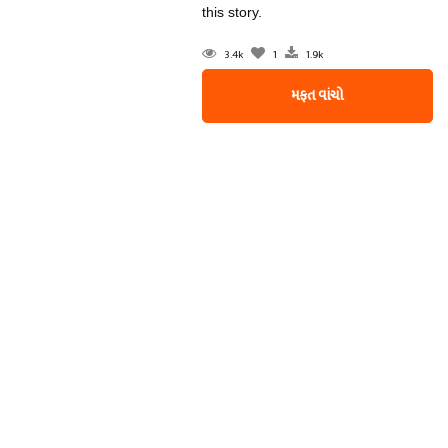
this story.
3.4k
1
1.9k
મફત વાંચો