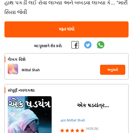
હાથ પકડી લઈ રોવા લાગ્યા અને બબડવા લાગ્યા કે... “મારી
સિયા જેવી
મફત વાંચો
આ પુસ્તકને શેર કરો:
લેખક વિશે
અનુસરો
Mittal Shah
સંપૂર્ણ નવલકથા
એક ષડયંત્ર...
દ્વારા Mittal Shah
(409.2k)