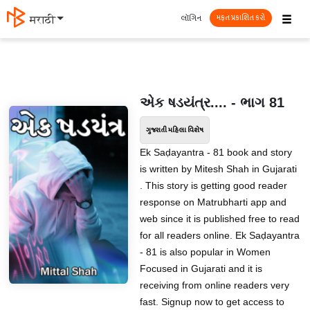
☰
લૉગિન
मराठी
મફત પ્રકાશિત કરો
એક ષડયંત્ર.... - ભાગ 81
ગુજરાતી મહિલા વિશેષ
Ek Saḍayantra - 81 book and story
is written by Mitesh Shah in Gujarati
. This story is getting good reader
response on Matrubharti app and
web since it is published free to read
for all readers online. Ek Saḍayantra
- 81 is also popular in Women
Focused in Gujarati and it is
receiving from online readers very
fast. Signup now to get access to