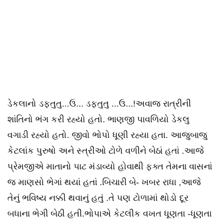
ડેકલાનો ડફતુતુ...ઉ... ડફતુતુ ...ઉ...!અવાજ રાત્રીની
શાંતિનો ભંગ કરી રહ્યો હતો. ભાણજી પાવળિયો ડેકલુ
વગાડી રહ્યો હતો. જીવો ભોપો ધૂણી રહ્યા હતા. આજુબાજુ
કેટલાંક પુરુષો અને સ્ત્રીઓ ટોળે વળીને બેઠાં હતાં .આજે
પ્રેમજીએ માતાનો પાટ મંડાવ્યો હોવાથી ફક્ત તેમના વાસનાં
જ માણસો ભેગાં થયાં હતાં .બિચારી બે- ખબર રાધા ,આજે
તેનું ભવિષ્ય નક્કી થવાનું હતું .તે પણ ટોળામાં થોડો દૂર
બધાના ભેગી બેઠી હતી.ભોપાએ કેટલીક વખત ધૂણતા -ધૂણતા