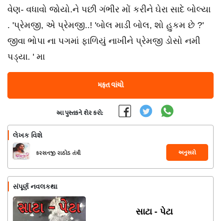
વેણ- વધાવો જોયો.ને પછી ગંભીર મોં કરીને ઘેરા સાદે બોલ્યા
. 'પ્રેમજી, એ પ્રેમજી..! 'બોલ માડી બોલ, શો હુકમ છે ?'
જીવા ભોપા ના પગમાં ફાળિયું નાખીને પ્રેમજી ડોસો નમી
પડ્યા. ' મા
મફત વાંચો
આ પુસ્તકને શેર કરો:
લેખક વિશે
અનુસરો
કરસનજી રાઠોડ તંત્રી
સંપૂર્ણ નવલકથા
સાટા - પેટા