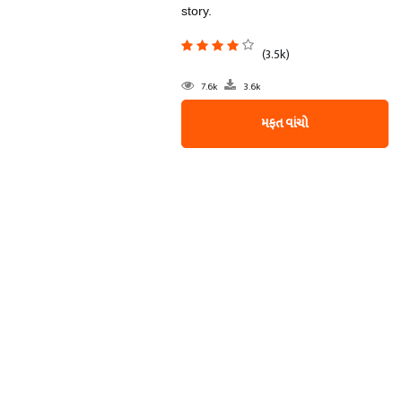
story.
(3.5k)
7.6k
3.6k
મફત વાંચો