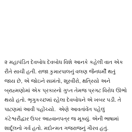
૨ મહાપંડિત દેવબોધ દેવબોધ વિશે આનકે કહેલી વાત એક
રીતે સાચી હતી. રાજા કુમારપાલનું વલણ જૈનધર્મી થતું
જાય છે, એ જોઇને સામંતો, શૂરવીરો, ક્ષત્રિયો અને
બ્રાહ્મણોમાં એક પ્રકારનો ગુપ્ત તેમજ પ્રગટ વિરોધ ઊભો
થયો હતો. ભૃગુકચ્છમાં રહેલા દેવબોધને એ ખબર પડી. તે
પાટણમાં આવી પહોંચ્યો. એણે આવતાંવેંત પહેલું
કંટેશ્વરીદ્વાર ઉપર આહ્વાનપત્ર જ મૂક્યું. એની ભાષામાં
શાર્દૂલનો ગર્વ હતો. મદોન્મત ગજરાજનું ગૌરવ હતું.