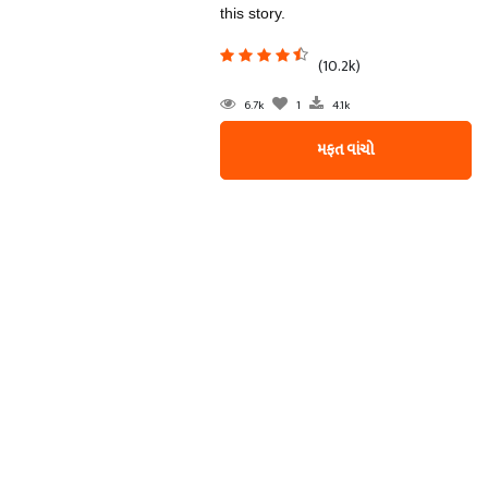
this story.
(10.2k)
6.7k
1
4.1k
મફત વાંચો