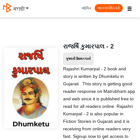
☰
લૉગિન
मराठी
મફત પ્રકાશિત કરો
રાજર્ષિ કુમારપાલ - 2
ગુજરાતી ફિક્શન વાર્તા
Rajashri Kumarpal - 2 book and
story is written by Dhumketu in
Gujarati . This story is getting good
reader response on Matrubharti app
and web since it is published free to
read for all readers online. Rajashri
Kumarpal - 2 is also popular in
Fiction Stories in Gujarati and it is
receiving from online readers very
fast. Signup now to get access to