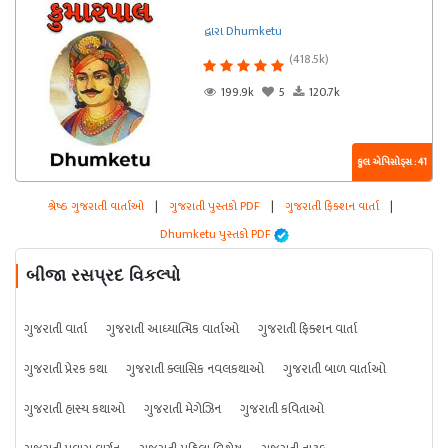
દ્વારા Dhumketu
(418.5k)
199.9k
5
120.7k
કુલ એપિસોડ્સ : 41
શ્રેષ્ઠ ગુજરાતી વાર્તાઓ
|
ગુજરાતી પુસ્તકો PDF
|
ગુજરાતી ફિક્શન વાર્તા
|
Dhumketu પુસ્તકો PDF
બીજા રસપ્રદ વિકલ્પો
ગુજરાતી વાર્તા
ગુજરાતી આધ્યાત્મિક વાર્તાઓ
ગુજરાતી ફિક્શન વાર્તા
ગુજરાતી પ્રેરક કથા
ગુજરાતી ક્લાસિક નવલકથાઓ
ગુજરાતી બાળ વાર્તાઓ
ગુજરાતી હાસ્ય કથાઓ
ગુજરાતી મેગેઝિન
ગુજરાતી કવિતાઓ