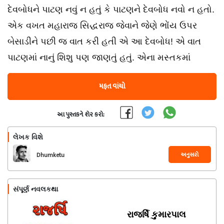
દેવબોધને પાટણ નવું ન હતું કે પાટણને દેવબોધ નવો ન હતો.
એક વખત મહારાજ સિદ્ધરાજ જેવાને જેણે ભોંય ઉપર
બેસાડીને પછી જ વાત કરી હતી એ આ દેવબોધ! એ વાત
પાટણમાં નાનું શિશુ પણ જાણતું હતું. એના મસ્તકમાં
મફત વાંચો
આ પુસ્તકને શેર કરો:
લેખક વિશે
અનુસરો
Dhumketu
સંપૂર્ણ નવલકથા
રાજર્ષિ કુમારપાલ