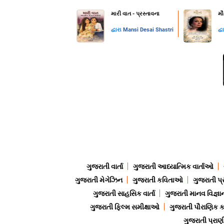
મારી વાત - પ્રસ્તાવના
મૌ
દ્વારા
Mansi Desai Shastri
દ્વ
ગુજરાતી વાર્તા
ગુજરાતી આધ્યાત્મિક વાર્તાઓ
ગુજરાતી મેગેઝિન
ગુજરાતી કવિતાઓ
ગુજરાતી પ્
ગુજરાતી સાહસિક વાર્તા
ગુજરાતી માનવ વિજ્ઞા
ગુજરાતી ફિલ્મ સમીક્ષાઓ
ગુજરાતી પૌરાણિક
ગુજરાતી પ્ર