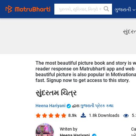
ગુજરાતી
સુંદર
The most beautiful picture book and story is wr
reader response on Matrubharti app and web sin
beautiful picture is also popular in Motivationa
fast. Signup now to get access to this story.
સુંદરતમ ચિત્ર
Heena Hariyani
દ્વારા
ગુજરાતી પ્રેરક કથા
8.9k
1.8k
Downloads
5.
Writen by
Ca
Heena Hariyani
પ્