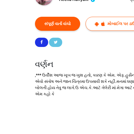
સંપૂર્ણ વાર્તા વાંચો
મોબાઈલ પર ડા
વર્ણન
,*** ઉર્વીશ આજ ખૂબ જ ખુશ હતો, કારણ કે એમ. એફ.હુસૈન 
એવો સંતોષ અને જાન ચિત્રમા ઉપસાવી શકે નહીં.મનમાં ધણા પ
બોલતી હોય તેવુ જ લાગે.ઉ એચ.કે.આટૅ ગેલેરી માં મેગા આટૅ 
એમ કહો કે