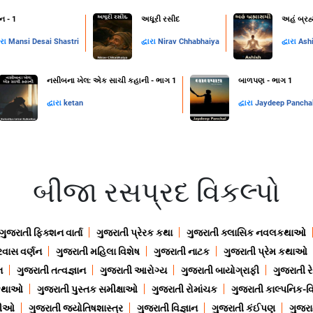
ન - 1
અધૂરી રસીદ
અહં બ્રહ
ારા
Mansi Desai Shastri
દ્વારા
Nirav Chhabhaiya
દ્વારા
Ash
નસીબના ખેલ: એક સાચી કહાની - ભાગ 1
બાળપણ - ભાગ 1
દ્વારા
ketan
દ્વારા
Jaydeep Pancha
બીજા રસપ્રદ વિકલ્પો
ગુજરાતી ફિક્શન વાર્તા
ગુજરાતી પ્રેરક કથા
ગુજરાતી ક્લાસિક નવલકથાઓ
રવાસ વર્ણન
ગુજરાતી મહિલા વિશેષ
ગુજરાતી નાટક
ગુજરાતી પ્રેમ કથાઓ
ન
ગુજરાતી તત્વજ્ઞાન
ગુજરાતી આરોગ્ય
ગુજરાતી બાયોગ્રાફી
ગુજરાતી ર
 કથાઓ
ગુજરાતી પુસ્તક સમીક્ષાઓ
ગુજરાતી રોમાંચક
ગુજરાતી કાલ્પનિક-વિ
ાણીઓ
ગુજરાતી જ્યોતિષશાસ્ત્ર
ગુજરાતી વિજ્ઞાન
ગુજરાતી કંઈપણ
ગુજરાત