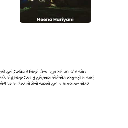
્યો હતો,ઉરવિશને ચિત્રો દોરવા ખૂબ ગમે પણ એને જોઈ
ી ઉઠે એવું ચિત્ર ઉપસતું હશે,આમ એકેએક રંગપુરણી માં જાણે
લેરી પર આર્ટિસ્ટ નો મેળો જામ્યો હતો, બધા કલાકાર એટલે