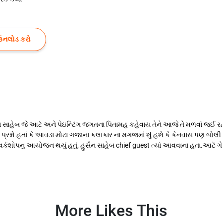
ઉનલોડ કરો
સાહેબ જે આટૅ અને પેઇન્ટિંગ જગતના પિતામહ કહેવાય તેને આજે તે મળવાં જઈ રહ
્રશ્નો હતાં કે આવડા મોટા ગજાના કલાકાર ના મગજમાં શું હશે કે કેનવાસ પણ બોલ
વકૅશોપનુ આયોજન થયું હતું, હુસૈન સાહેબ chief guest ત્યાં આવવાના હતા.આટૅ ગે
More Likes This