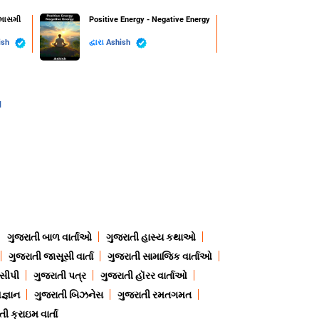
્માસમી
Positive Energy - Negative Energy
ish
દ્વારા
Ashish
l
ગુજરાતી બાળ વાર્તાઓ
ગુજરાતી હાસ્ય કથાઓ
ગુજરાતી જાસૂસી વાર્તા
ગુજરાતી સામાજિક વાર્તાઓ
ેસીપી
ગુજરાતી પત્ર
ગુજરાતી હૉરર વાર્તાઓ
જ્ઞાન
ગુજરાતી બિઝનેસ
ગુજરાતી રમતગમત
ી ક્રાઇમ વાર્તા