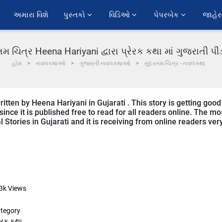
અમારા વિશે
પુસ્તકો 
વિડિઓ 
પેપરબેક 
જાહેર
તમ ચિત્ર Heena Hariyani દ્વારા પ્રેરક કથા માં ગુજરાતી 
હોમ
નવલકથાઓ
ગુજરાતી નવલકથાઓ
સુંદરતમ ચિત્ર - નવલકથા
itten by Heena Hariyani in Gujarati . This story is getting good
ce it is published free to read for all readers online. The mo
l Stories in Gujarati and it is receiving from online readers ver
3k
Views
tegory
રેરક કથા