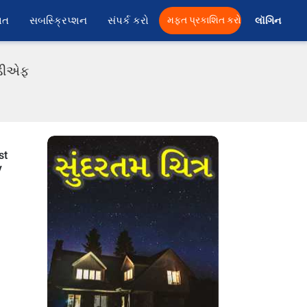
ાત
સબસ્ક્રિપ્શન
સંપર્ક કરો
મફત પ્રકાશિત કરો
લૉગિન 
પીડીએફ
st
y