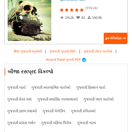
(998.2k)
216.2k
82
100.9k
કુલ એપિસોડ્સ : 41
શ્રેષ્ઠ ગુજરાતી વાર્તાઓ
|
ગુજરાતી પુસ્તકો PDF
|
ગુજરાતી હૉરર વાર્તાઓ
|
Anand Patel પુસ્તકો PDF
બીજા રસપ્રદ વિકલ્પો
ગુજરાતી વાર્તા
ગુજરાતી આધ્યાત્મિક વાર્તાઓ
ગુજરાતી ફિક્શન વાર્તા
ગુજરાતી પ્રેરક કથા
ગુજરાતી ક્લાસિક નવલકથાઓ
ગુજરાતી બાળ વાર્તાઓ
ગુજરાતી હાસ્ય કથાઓ
ગુજરાતી મેગેઝિન
ગુજરાતી કવિતાઓ
ગુજરાતી પ્રવાસ વર્ણન
ગુજરાતી મહિલા વિશેષ
ગુજરાતી નાટક