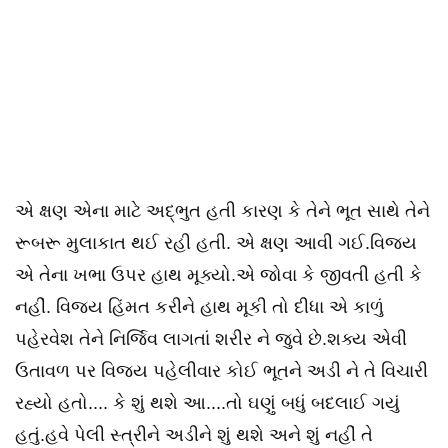
એ ક્ષણ એના માટે અદ્ભુત હતી કારણ કે તેને ભૂત સાથે તેને
રૂબરૂ મુલાકાત થઈ રહી હતી. એ ક્ષણ આવી ગઈ.વિજય
એ તેના ખભા ઉપર હાથ મૂક્યો.એ જોવા કે જીવતી હતી કે
નહીં. વિજય હિંમત કરીને હાથ મૂકી તો દીધા એ કાળું
પહેરવેશ તેને નિર્જિવ લાગતાં શરીર ને જુવે છે.શક્ય એવી
ઉતાવળ પર વિજય પહેલીવાર કોઈ ભૂતને અડી ને તે વિચારી
રહ્યો હતો.... કે શું થશે આ....તો ઘણું બધું બદલાઈ ગયું
હતું.હવે પેલી સ્ત્રીને અડીને શું થશે અને શું નહીં તે