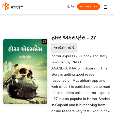
☰
લૉગિન
मराठी
મફત પ્રકાશિત કરો
હોરર એક્સપ્રેસ - 27
ગુજરાતી હૉરર વાર્તાઓ
horror express - 27 book and story
is written by PATEL
ANANDKUMAR.B in Gujarati . This
story is getting good reader
response on Matrubharti app and
web since it is published free to read
for all readers online. horror express
- 27 is also popular in Horror Stories
in Gujarati and it is receiving from
online readers very fast. Signup now