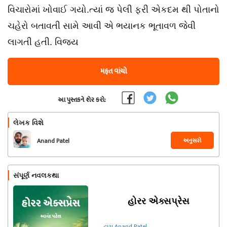
વિચારોમાં ખોવાઈ ગયો.ત્યાં જ પેલી ફરી એકદમ થી પોતાનો
ચહેરો બતાવતી સામે આવી એ ભયાનક ભૂતાવળ જેવી
લાગતી હતી. વિજય
મફત વાંચો
આ પુસ્તકને શેર કરો:
લેખક વિશે
અનુસરો
Anand Patel
સંપૂર્ણ નવલકથા
હોરર એક્સપ્રેસ
દ્વારા Anand Patel