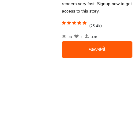
readers very fast. Signup now to get
access to this story.
(25.4k)
8k
1
3.7k
મફત વાંચો