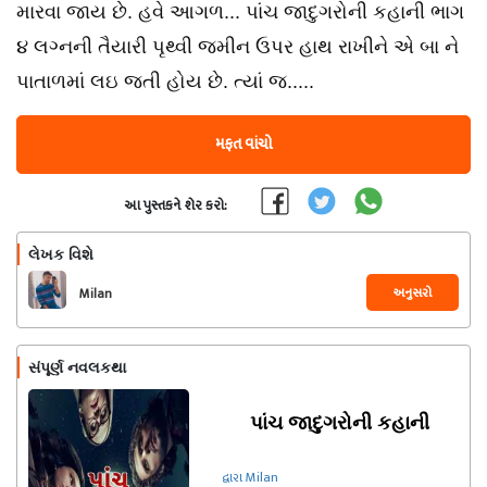
મારવા જાય છે. હવે આગળ... પાંચ જાદુગરોની કહાની ભાગ
૪ લગ્નની તૈયારી પૃથ્વી જમીન ઉપર હાથ રાખીને એ બા ને
પાતાળમાં લઇ જતી હોય છે. ત્યાં જ.....
મફત વાંચો
આ પુસ્તકને શેર કરો:
લેખક વિશે
અનુસરો
Milan
સંપૂર્ણ નવલકથા
પાંચ જાદુગરોની કહાની
દ્વારા Milan