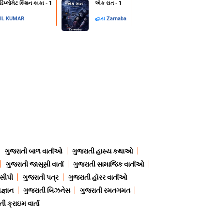
 ડિપ્લોમેટ કિશન કાકા - 1
એક રાત - 1
IL KUMAR
દ્વારા
Zarnaba
ગુજરાતી બાળ વાર્તાઓ
ગુજરાતી હાસ્ય કથાઓ
ગુજરાતી જાસૂસી વાર્તા
ગુજરાતી સામાજિક વાર્તાઓ
ેસીપી
ગુજરાતી પત્ર
ગુજરાતી હૉરર વાર્તાઓ
જ્ઞાન
ગુજરાતી બિઝનેસ
ગુજરાતી રમતગમત
ી ક્રાઇમ વાર્તા