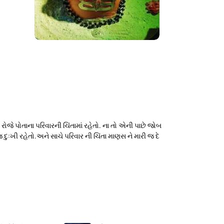
 પોતાના પરિવારની ચિંતામાં રહેતો. ના તો એની પાછે જોબ
ખી રહેતો.અને સાચે પરિવાર ની ચિંતા માણસ ને મારી જ દે