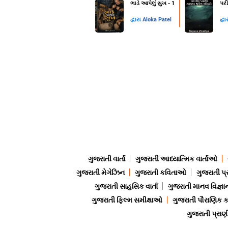
ભાડે આપેલું સુખ - 1
પરી
દ્વારા
Aloka Patel
દ્વા
ગુજરાતી વાર્તા
ગુજરાતી આધ્યાત્મિક વાર્તાઓ
ગુજરાતી મેગેઝિન
ગુજરાતી કવિતાઓ
ગુજરાતી પ્
ગુજરાતી સાહસિક વાર્તા
ગુજરાતી માનવ વિજ્ઞા
ગુજરાતી ફિલ્મ સમીક્ષાઓ
ગુજરાતી પૌરાણિક
ગુજરાતી પ્ર