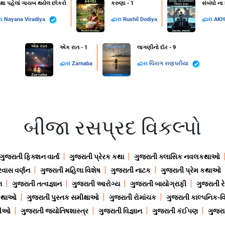
ક્ષા પહેલાં ગાયબ થયેલ છોકરો
કરુણા - 1
સંબંધો ના
રા
Nayana Viradiya
દ્વારા
Rushil Dodiya
દ્વારા
AKH
એક રાત - 1
લાગણીનો દોર - 9
દ્વારા
Zarnaba
દ્વારા
ચિરાગ રાણપરીયા
બીજા રસપ્રદ વિકલ્પો
ગુજરાતી ફિક્શન વાર્તા
ગુજરાતી પ્રેરક કથા
ગુજરાતી ક્લાસિક નવલકથાઓ
રવાસ વર્ણન
ગુજરાતી મહિલા વિશેષ
ગુજરાતી નાટક
ગુજરાતી પ્રેમ કથાઓ
ન
ગુજરાતી તત્વજ્ઞાન
ગુજરાતી આરોગ્ય
ગુજરાતી બાયોગ્રાફી
ગુજરાતી ર
 કથાઓ
ગુજરાતી પુસ્તક સમીક્ષાઓ
ગુજરાતી રોમાંચક
ગુજરાતી કાલ્પનિક-વિ
ાણીઓ
ગુજરાતી જ્યોતિષશાસ્ત્ર
ગુજરાતી વિજ્ઞાન
ગુજરાતી કંઈપણ
ગુજરાત