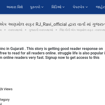
અમારા વિશે
પુસ્તકો 
વિડિઓ 
પેપરબેક 
જાહેર
એક અણમોલ સફર RJ_Ravi_official દ્વારા વાર્તા માં ગુજર
ોમ
નવલકથાઓ
ગુજરાતી નવલકથાઓ
જિંદગીની એક અણમોલ સફર - નવલકથ
pinc in Gujarati . This story is getting good reader response on
ee to read for all readers online. struggle life is also popular 
rom online readers very fast. Signup now to get access to this
2k
Views
tegory
તા