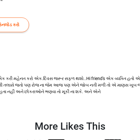
ઉનલોડ કરો
ક કરી મહેનત કરો એક.દિવસ જરૂર સફળ થશો..Hi friend's એક વ્યક્તિ હતો એ રોજે
બ ની તલાસે જતો પણ રોજ ના જેમ આજ પણ એને જોબ નતી મળી તો એ માણસ ખૂબ જ દુઃ
હતા નહીં અને છોકરાઓને ભણવા તો મૂકી ના શકે. અને એને
More Likes This