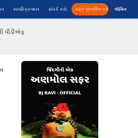
ાત
સબસ્ક્રિપ્શન
સંપર્ક કરો
મફત પ્રકાશિત કરો
લૉગિન 
ાતી પીડીએફ
ા
in