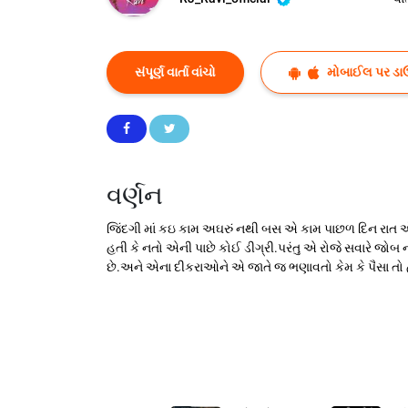
સંપૂર્ણ વાર્તા વાંચો
મોબાઈલ પર ડા
વર્ણન
જિંદગી માં કઇ કામ અઘરું નથી બસ એ કામ પાછળ દિન રાત એ
હતી કે નતો એની પાછે કોઈ ડીગ્રી.પરંતુ એ રોજે સવારે જો
છે.અને એના દીકરાઓને એ જાતે જ ભણાવતો કેમ કે પૈસા તો 